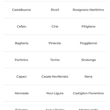
Castelbuono
Rivoli
Rosignano Marittimo
Cefalu
Cirie
Pitigliano
Bagheria
Pinerolo
Poggibonsi
Partinico
Torino
Sinalunga
Capaci
Casale Monferrato
Siena
Monreale
Novi Ligure
Castiglion Fiorentino
Palermo
Acqui Terme
Montevarchi