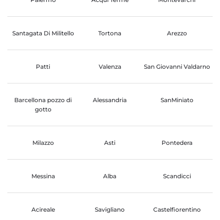
Santagata Di Militello
Tortona
Arezzo
Patti
Valenza
San Giovanni Valdarno
Barcellona pozzo di
Alessandria
SanMiniato
gotto
Milazzo
Asti
Pontedera
Messina
Alba
Scandicci
Acireale
Savigliano
Castelfiorentino