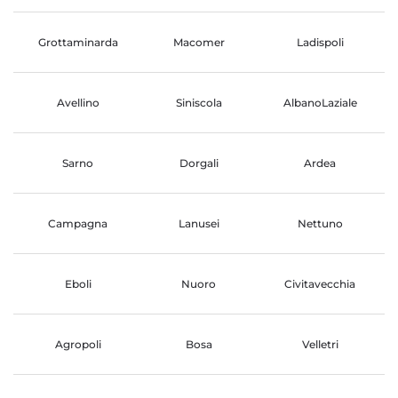
Grottaminarda
Macomer
Ladispoli
Avellino
Siniscola
AlbanoLaziale
Sarno
Dorgali
Ardea
Campagna
Lanusei
Nettuno
Eboli
Nuoro
Civitavecchia
Agropoli
Bosa
Velletri