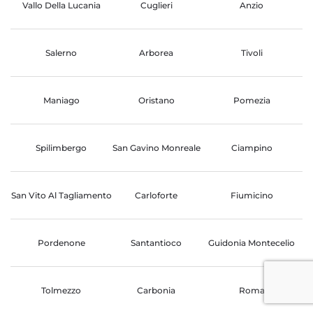
Vallo Della Lucania
Cuglieri
Anzio
Salerno
Arborea
Tivoli
Maniago
Oristano
Pomezia
Spilimbergo
San Gavino Monreale
Ciampino
San Vito Al Tagliamento
Carloforte
Fiumicino
Pordenone
Santantioco
Guidonia Montecelio
Tolmezzo
Carbonia
Roma