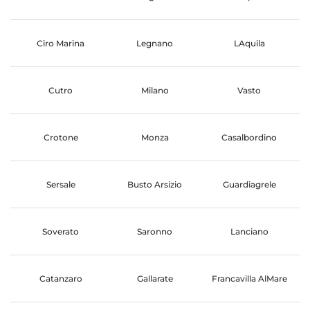
Ciro Marina
Legnano
LAquila
Cutro
Milano
Vasto
Crotone
Monza
Casalbordino
Sersale
Busto Arsizio
Guardiagrele
Soverato
Saronno
Lanciano
Catanzaro
Gallarate
Francavilla AlMare