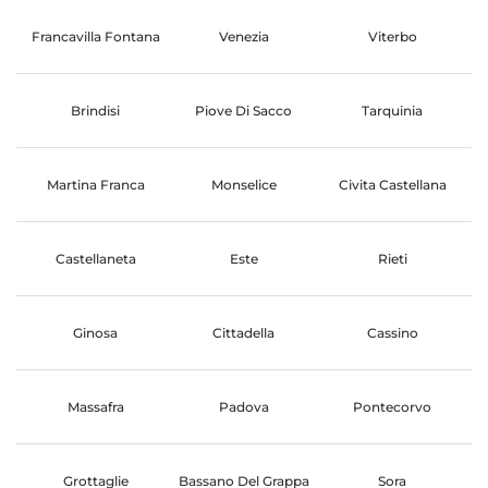
Francavilla Fontana
Venezia
Viterbo
Brindisi
Piove Di Sacco
Tarquinia
Martina Franca
Monselice
Civita Castellana
Castellaneta
Este
Rieti
Ginosa
Cittadella
Cassino
Massafra
Padova
Pontecorvo
Grottaglie
Bassano Del Grappa
Sora