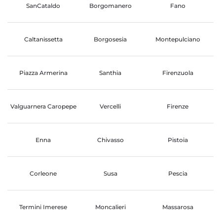
SanCataldo
Borgomanero
Fano
Caltanissetta
Borgosesia
Montepulciano
Piazza Armerina
Santhia
Firenzuola
Valguarnera Caropepe
Vercelli
Firenze
Enna
Chivasso
Pistoia
Corleone
Susa
Pescia
Termini Imerese
Moncalieri
Massarosa