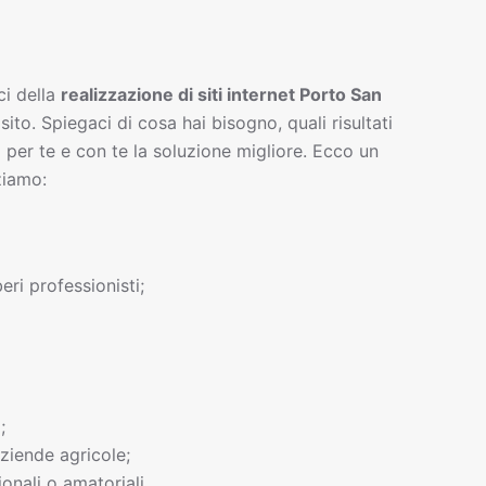
ci della
realizzazione di siti interne
t
Porto San
 sito. Spiegaci di cosa hai bisogno, quali risultati
 per te e con te la soluzione migliore. Ecco un
ziamo:
beri professionisti;
;
ziende agricole;
onali o amatoriali.