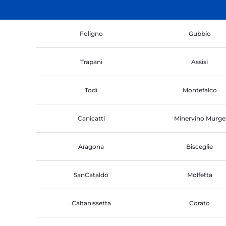
Foligno
Gubbio
Trapani
Assisi
Todi
Montefalco
Canicatti
Minervino Murge
Aragona
Bisceglie
SanCataldo
Molfetta
Caltanissetta
Corato