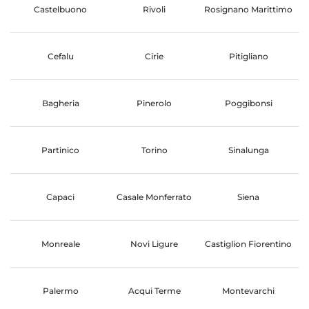
Castelbuono
Rivoli
Rosignano Marittimo
Cefalu
Cirie
Pitigliano
Bagheria
Pinerolo
Poggibonsi
Partinico
Torino
Sinalunga
Capaci
Casale Monferrato
Siena
Monreale
Novi Ligure
Castiglion Fiorentino
Palermo
Acqui Terme
Montevarchi