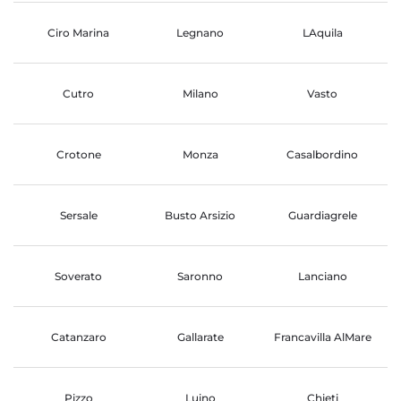
Ciro Marina
Legnano
LAquila
Cutro
Milano
Vasto
Crotone
Monza
Casalbordino
Sersale
Busto Arsizio
Guardiagrele
Soverato
Saronno
Lanciano
Catanzaro
Gallarate
Francavilla AlMare
Pizzo
Luino
Chieti