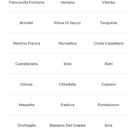
Francavilla Fontana
Venezia
Viterbo
Brindisi
Piove Di Sacco
Tarquinia
Martina Franca
Monselice
Civita Castellana
Castellaneta
Este
Rieti
Ginosa
Cittadella
Cassino
Massafra
Padova
Pontecorvo
Grottaglie
Bassano Del Grappa
Sora