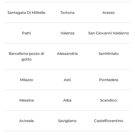
Santagata Di Militello
Tortona
Arezzo
Patti
Valenza
San Giovanni Valdarno
Barcellona pozzo di
Alessandria
SanMiniato
gotto
Milazzo
Asti
Pontedera
Messina
Alba
Scandicci
Acireale
Savigliano
Castelfiorentino