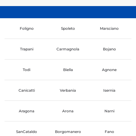
Foligno
Spoleto
Marsciano
Trapani
Carmagnola
Bojano
Todi
Biella
Agnone
Canicatti
Verbania
Isernia
Aragona
Arona
Narni
SanCataldo
Borgomanero
Fano