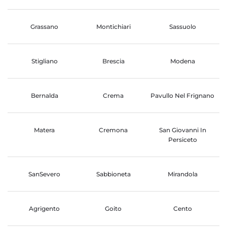
Grassano
Montichiari
Sassuolo
Stigliano
Brescia
Modena
Bernalda
Crema
Pavullo Nel Frignano
Matera
Cremona
San Giovanni In
Persiceto
SanSevero
Sabbioneta
Mirandola
Agrigento
Goito
Cento