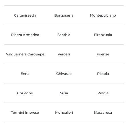
Caltanissetta
Borgosesia
Montepulciano
Piazza Armerina
Santhia
Firenzuola
Valguarnera Caropepe
Vercelli
Firenze
Enna
Chivasso
Pistoia
Corleone
Susa
Pescia
Termini Imerese
Moncalieri
Massarosa