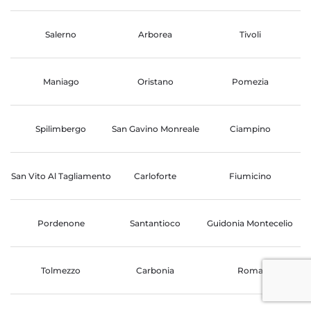
Salerno
Arborea
Tivoli
Maniago
Oristano
Pomezia
Spilimbergo
San Gavino Monreale
Ciampino
San Vito Al Tagliamento
Carloforte
Fiumicino
Pordenone
Santantioco
Guidonia Montecelio
Tolmezzo
Carbonia
Roma