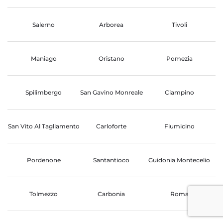
Salerno
Arborea
Tivoli
Maniago
Oristano
Pomezia
Spilimbergo
San Gavino Monreale
Ciampino
San Vito Al Tagliamento
Carloforte
Fiumicino
Pordenone
Santantioco
Guidonia Montecelio
Tolmezzo
Carbonia
Roma