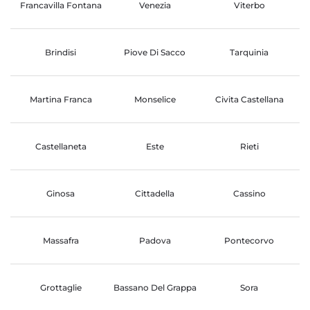
Francavilla Fontana
Venezia
Viterbo
Brindisi
Piove Di Sacco
Tarquinia
Martina Franca
Monselice
Civita Castellana
Castellaneta
Este
Rieti
Ginosa
Cittadella
Cassino
Massafra
Padova
Pontecorvo
Grottaglie
Bassano Del Grappa
Sora