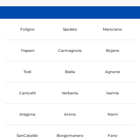
Foligno
Spoleto
Marsciano
Trapani
Carmagnola
Bojano
Todi
Biella
Agnone
Canicatti
Verbania
Isernia
Aragona
Arona
Narni
SanCataldo
Borgomanero
Fano