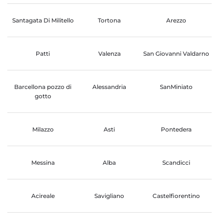
Santagata Di Militello
Tortona
Arezzo
Patti
Valenza
San Giovanni Valdarno
Barcellona pozzo di
Alessandria
SanMiniato
gotto
Milazzo
Asti
Pontedera
Messina
Alba
Scandicci
Acireale
Savigliano
Castelfiorentino