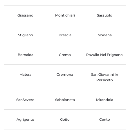
Grassano
Montichiari
Sassuolo
Stigliano
Brescia
Modena
Bernalda
Crema
Pavullo Nel Frignano
Matera
Cremona
San Giovanni In
Persiceto
SanSevero
Sabbioneta
Mirandola
Agrigento
Goito
Cento