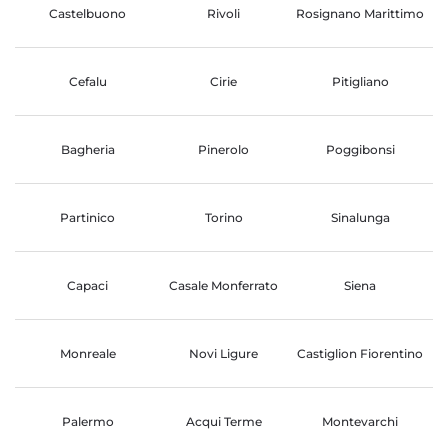
Castelbuono
Rivoli
Rosignano Marittimo
Cefalu
Cirie
Pitigliano
Bagheria
Pinerolo
Poggibonsi
Partinico
Torino
Sinalunga
Capaci
Casale Monferrato
Siena
Monreale
Novi Ligure
Castiglion Fiorentino
Palermo
Acqui Terme
Montevarchi