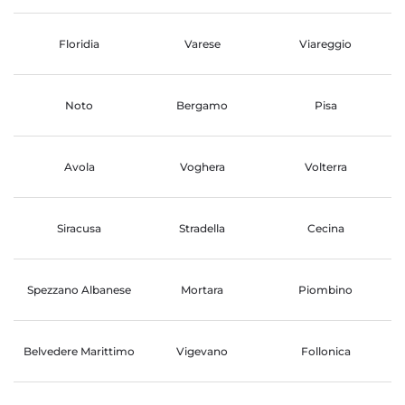
Floridia
Varese
Viareggio
Noto
Bergamo
Pisa
Avola
Voghera
Volterra
Siracusa
Stradella
Cecina
Spezzano Albanese
Mortara
Piombino
Belvedere Marittimo
Vigevano
Follonica