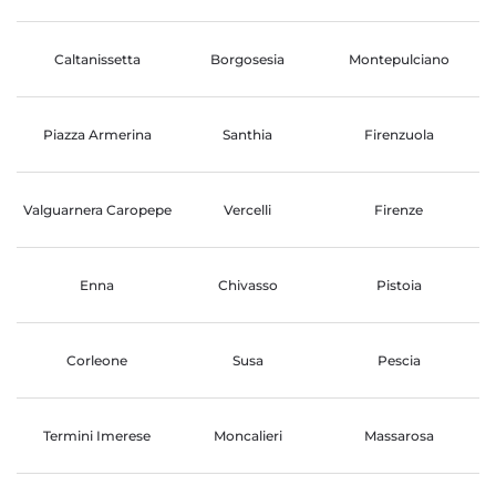
Caltanissetta
Borgosesia
Montepulciano
Piazza Armerina
Santhia
Firenzuola
Valguarnera Caropepe
Vercelli
Firenze
Enna
Chivasso
Pistoia
Corleone
Susa
Pescia
Termini Imerese
Moncalieri
Massarosa