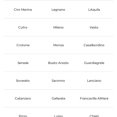
Ciro Marina
Legnano
LAquila
Cutro
Milano
Vasto
Crotone
Monza
Casalbordino
Sersale
Busto Arsizio
Guardiagrele
Soverato
Saronno
Lanciano
Catanzaro
Gallarate
Francavilla AlMare
Pizzo
Luino
Chieti