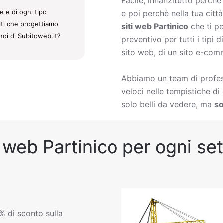
Facile, innanzitutto perch
e e di ogni tipo
e poi perchè nella tua citt
siti che progettiamo
siti web Partinico
che ti pe
noi di Subitoweb.it?
preventivo per tutti i tipi
sito web, di un sito e-comm
Abbiamo un team di profess
veloci nelle tempistiche d
solo belli da vedere, ma
so
 web Partinico per ogni set
% di sconto sulla