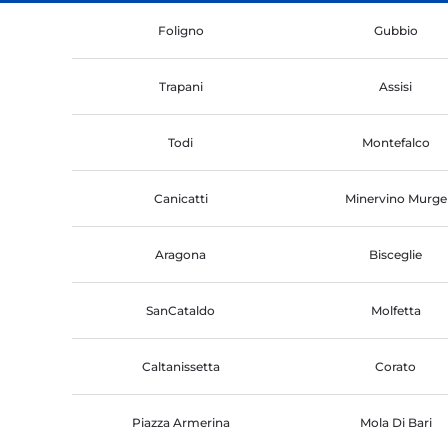
Foligno
Gubbio
Trapani
Assisi
Todi
Montefalco
Canicatti
Minervino Murge
Aragona
Bisceglie
SanCataldo
Molfetta
Caltanissetta
Corato
Piazza Armerina
Mola Di Bari