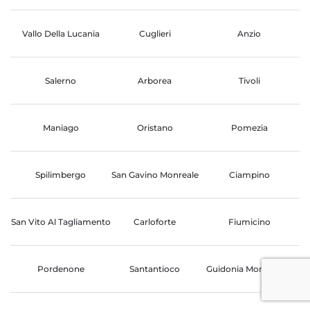
Vallo Della Lucania
Cuglieri
Anzio
Salerno
Arborea
Tivoli
Maniago
Oristano
Pomezia
Spilimbergo
San Gavino Monreale
Ciampino
San Vito Al Tagliamento
Carloforte
Fiumicino
Pordenone
Santantioco
Guidonia Montecelio