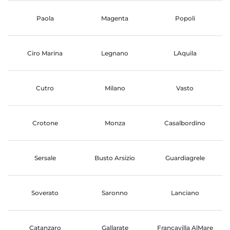
Paola
Magenta
Popoli
Ciro Marina
Legnano
LAquila
Cutro
Milano
Vasto
Crotone
Monza
Casalbordino
Sersale
Busto Arsizio
Guardiagrele
Soverato
Saronno
Lanciano
Catanzaro
Gallarate
Francavilla AlMare