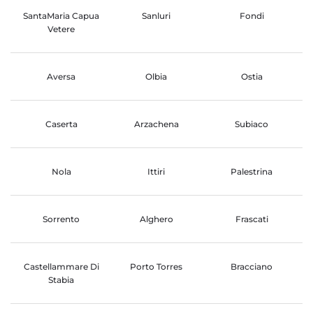
SantaMaria Capua
Sanluri
Fondi
Vetere
Aversa
Olbia
Ostia
Caserta
Arzachena
Subiaco
Nola
Ittiri
Palestrina
Sorrento
Alghero
Frascati
Castellammare Di
Porto Torres
Bracciano
Stabia