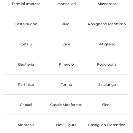
Termini Imerese
Moncalieri
Massarosa
Castelbuono
Rivoli
Rosignano Marittimo
Cefalu
Cirie
Pitigliano
Bagheria
Pinerolo
Poggibonsi
Partinico
Torino
Sinalunga
Capaci
Casale Monferrato
Siena
Monreale
Novi Ligure
Castiglion Fiorentino