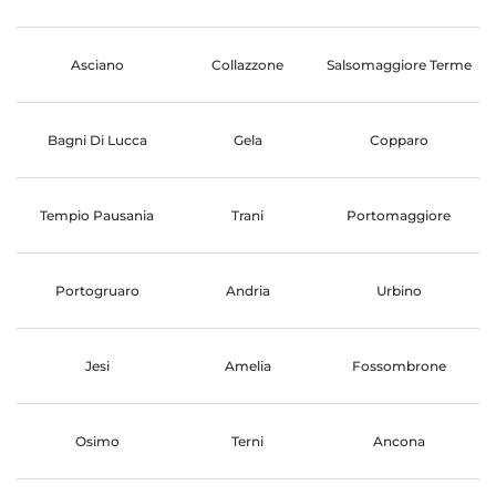
Asciano
Collazzone
Salsomaggiore Terme
Bagni Di Lucca
Gela
Copparo
Tempio Pausania
Trani
Portomaggiore
Portogruaro
Andria
Urbino
Jesi
Amelia
Fossombrone
Osimo
Terni
Ancona