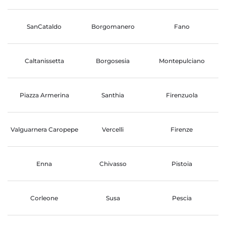
SanCataldo
Borgomanero
Fano
Caltanissetta
Borgosesia
Montepulciano
Piazza Armerina
Santhia
Firenzuola
Valguarnera Caropepe
Vercelli
Firenze
Enna
Chivasso
Pistoia
Corleone
Susa
Pescia