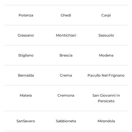
Potenza
Ghedi
Carpi
Grassano
Montichiari
Sassuolo
Stigliano
Brescia
Modena
Bernalda
Crema
Pavullo Nel Frignano
Matera
Cremona
San Giovanni In
Persiceto
SanSevero
Sabbioneta
Mirandola