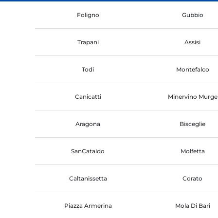
Foligno
Gubbio
Trapani
Assisi
Todi
Montefalco
Canicatti
Minervino Murge
Aragona
Bisceglie
SanCataldo
Molfetta
Caltanissetta
Corato
Piazza Armerina
Mola Di Bari