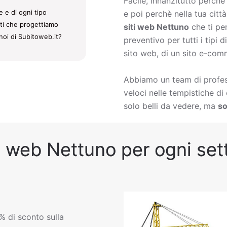
Facile, innanzitutto perch
 e di ogni tipo
e poi perchè nella tua citt
iti che progettiamo
siti web Nettuno
che ti pe
noi di Subitoweb.it?
preventivo per tutti i tipi
sito web, di un sito e-comm
Abbiamo un team di profess
veloci nelle tempistiche d
solo belli da vedere, ma
so
i web Nettuno per ogni sett
% di sconto sulla