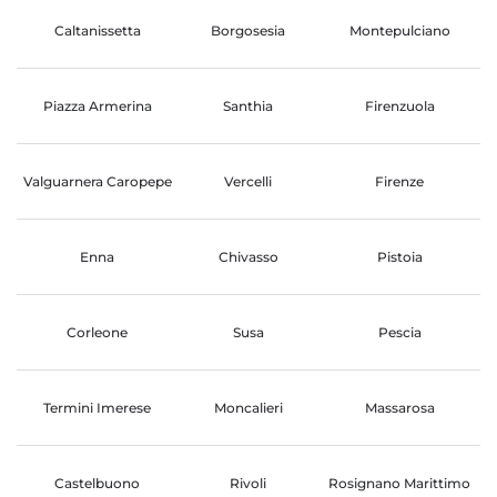
Caltanissetta
Borgosesia
Montepulciano
Piazza Armerina
Santhia
Firenzuola
Valguarnera Caropepe
Vercelli
Firenze
Enna
Chivasso
Pistoia
Corleone
Susa
Pescia
Termini Imerese
Moncalieri
Massarosa
Castelbuono
Rivoli
Rosignano Marittimo