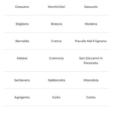
Grassano
Montichiari
Sassuolo
Stigliano
Brescia
Modena
Bernalda
Crema
Pavullo Nel Frignano
Matera
Cremona
San Giovanni In
Persiceto
SanSevero
Sabbioneta
Mirandola
Agrigento
Goito
Cento