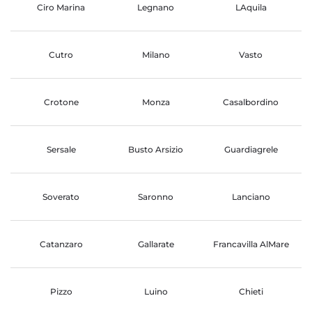
Ciro Marina
Legnano
LAquila
Cutro
Milano
Vasto
Crotone
Monza
Casalbordino
Sersale
Busto Arsizio
Guardiagrele
Soverato
Saronno
Lanciano
Catanzaro
Gallarate
Francavilla AlMare
Pizzo
Luino
Chieti