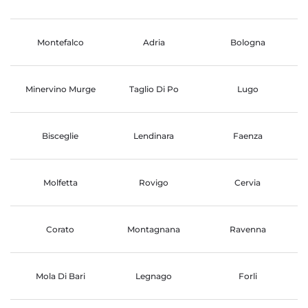
Montefalco
Adria
Bologna
Minervino Murge
Taglio Di Po
Lugo
Bisceglie
Lendinara
Faenza
Molfetta
Rovigo
Cervia
Corato
Montagnana
Ravenna
Mola Di Bari
Legnago
Forli