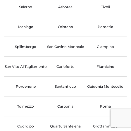
Salerno
Arborea
Tivoli
Maniago
Oristano
Pomezia
Spilimbergo
San Gavino Monreale
Ciampino
San Vito Al Tagliamento
Carloforte
Fiumicino
Pordenone
Santantioco
Guidonia Montecelio
Tolmezzo
Carbonia
Roma
Codroipo
Quartu Santelena
Grottammare