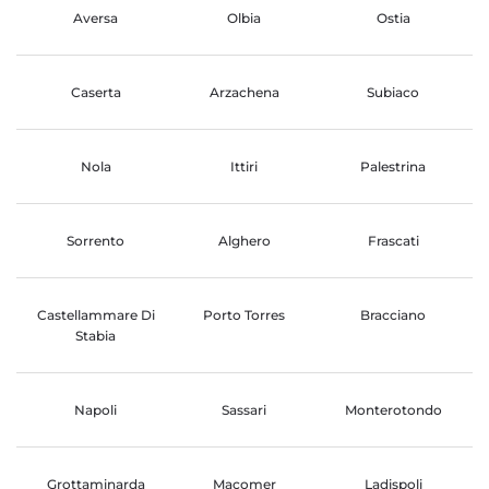
Aversa
Olbia
Ostia
Caserta
Arzachena
Subiaco
Nola
Ittiri
Palestrina
Sorrento
Alghero
Frascati
Castellammare Di
Porto Torres
Bracciano
Stabia
Napoli
Sassari
Monterotondo
Grottaminarda
Macomer
Ladispoli