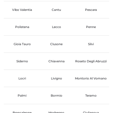
Vibo Valentia
Cantu
Pescara
Polistena
Lecco
Penne
Gioia Tauro
Clusone
Silvi
Siderno
Chiavenna
Roseto Degli Abruzzi
Locri
Livigno
Montorio Al Vomano
Palmi
Bormio
Teramo
Brancaleone
Morbegno
Giulianova