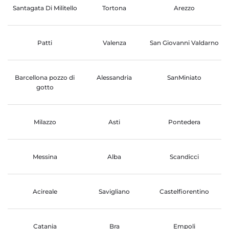
Santagata Di Militello
Tortona
Arezzo
Patti
Valenza
San Giovanni Valdarno
Barcellona pozzo di
Alessandria
SanMiniato
gotto
Milazzo
Asti
Pontedera
Messina
Alba
Scandicci
Acireale
Savigliano
Castelfiorentino
Catania
Bra
Empoli