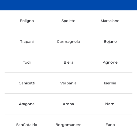
Foligno
Spoleto
Marsciano
Trapani
Carmagnola
Bojano
Todi
Biella
Agnone
Canicatti
Verbania
Isernia
Aragona
Arona
Narni
SanCataldo
Borgomanero
Fano