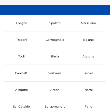
Foligno
Spoleto
Marsciano
Trapani
Carmagnola
Bojano
Todi
Biella
Agnone
Canicatti
Verbania
Isernia
Aragona
Arona
Narni
SanCataldo
Borgomanero
Fano