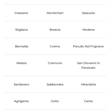
Grassano
Montichiari
Sassuolo
Stigliano
Brescia
Modena
Bernalda
Crema
Pavullo Nel Frignano
Matera
Cremona
San Giovanni In
Persiceto
SanSevero
Sabbioneta
Mirandola
Agrigento
Goito
Cento