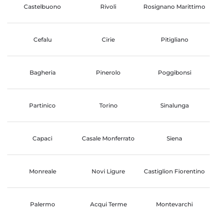
Castelbuono
Rivoli
Rosignano Marittimo
Cefalu
Cirie
Pitigliano
Bagheria
Pinerolo
Poggibonsi
Partinico
Torino
Sinalunga
Capaci
Casale Monferrato
Siena
Monreale
Novi Ligure
Castiglion Fiorentino
Palermo
Acqui Terme
Montevarchi