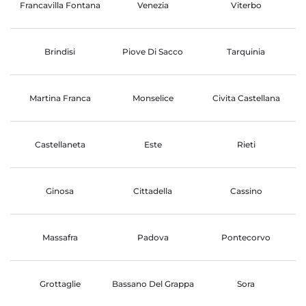
Francavilla Fontana
Venezia
Viterbo
Brindisi
Piove Di Sacco
Tarquinia
Martina Franca
Monselice
Civita Castellana
Castellaneta
Este
Rieti
Ginosa
Cittadella
Cassino
Massafra
Padova
Pontecorvo
Grottaglie
Bassano Del Grappa
Sora