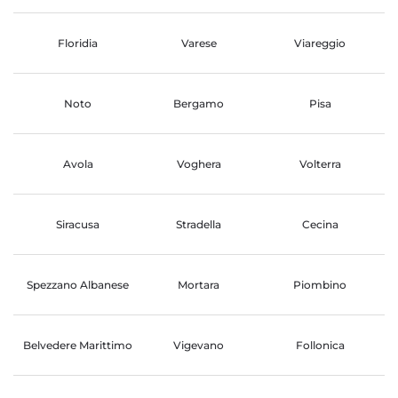
Floridia
Varese
Viareggio
Noto
Bergamo
Pisa
Avola
Voghera
Volterra
Siracusa
Stradella
Cecina
Spezzano Albanese
Mortara
Piombino
Belvedere Marittimo
Vigevano
Follonica