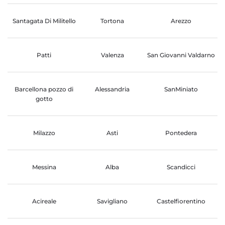
Santagata Di Militello
Tortona
Arezzo
Patti
Valenza
San Giovanni Valdarno
Barcellona pozzo di
Alessandria
SanMiniato
gotto
Milazzo
Asti
Pontedera
Messina
Alba
Scandicci
Acireale
Savigliano
Castelfiorentino