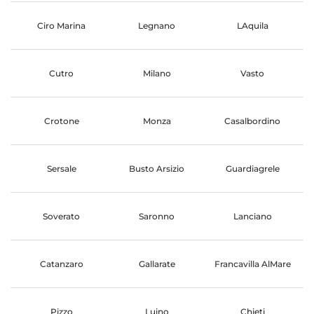
Ciro Marina
Legnano
LAquila
Cutro
Milano
Vasto
Crotone
Monza
Casalbordino
Sersale
Busto Arsizio
Guardiagrele
Soverato
Saronno
Lanciano
Catanzaro
Gallarate
Francavilla AlMare
Pizzo
Luino
Chieti