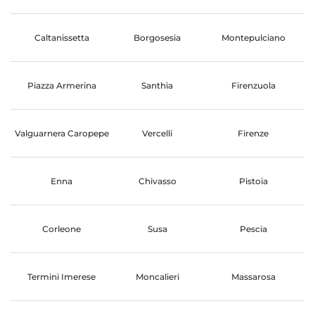
Caltanissetta
Borgosesia
Montepulciano
Piazza Armerina
Santhia
Firenzuola
Valguarnera Caropepe
Vercelli
Firenze
Enna
Chivasso
Pistoia
Corleone
Susa
Pescia
Termini Imerese
Moncalieri
Massarosa