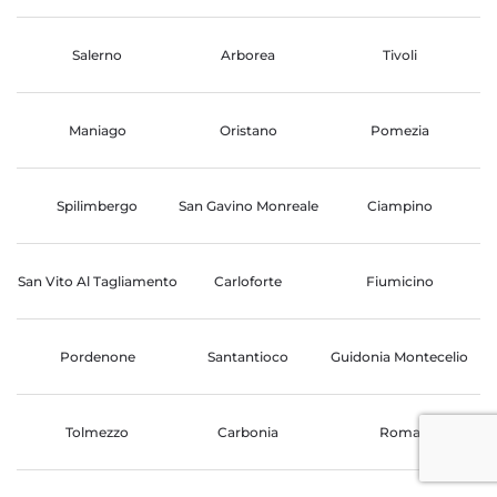
Salerno
Arborea
Tivoli
Maniago
Oristano
Pomezia
Spilimbergo
San Gavino Monreale
Ciampino
San Vito Al Tagliamento
Carloforte
Fiumicino
Pordenone
Santantioco
Guidonia Montecelio
Tolmezzo
Carbonia
Roma