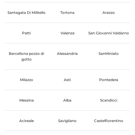
Santagata Di Militello
Tortona
Arezzo
Patti
Valenza
San Giovanni Valdarno
Barcellona pozzo di
Alessandria
SanMiniato
gotto
Milazzo
Asti
Pontedera
Messina
Alba
Scandicci
Acireale
Savigliano
Castelfiorentino