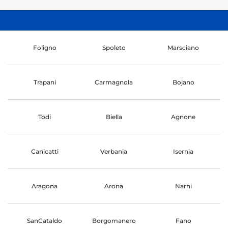
Foligno
Spoleto
Marsciano
Trapani
Carmagnola
Bojano
Todi
Biella
Agnone
Canicatti
Verbania
Isernia
Aragona
Arona
Narni
SanCataldo
Borgomanero
Fano