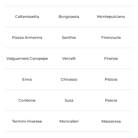
Caltanissetta
Borgosesia
Montepulciano
Piazza Armerina
Santhia
Firenzuola
Valguarnera Caropepe
Vercelli
Firenze
Enna
Chivasso
Pistoia
Corleone
Susa
Pescia
Termini Imerese
Moncalieri
Massarosa