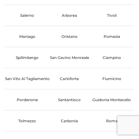
Salerno
Arborea
Tivoli
Maniago
Oristano
Pomezia
Spilimbergo
San Gavino Monreale
Ciampino
San Vito Al Tagliamento
Carloforte
Fiumicino
Pordenone
Santantioco
Guidonia Montecelio
Tolmezzo
Carbonia
Roma