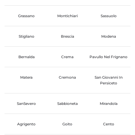
Grassano
Montichiari
Sassuolo
Stigliano
Brescia
Modena
Bernalda
Crema
Pavullo Nel Frignano
Matera
Cremona
San Giovanni In
Persiceto
SanSevero
Sabbioneta
Mirandola
Agrigento
Goito
Cento