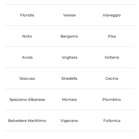
Floridia
Varese
Viareggio
Noto
Bergamo
Pisa
Avola
Voghera
Volterra
Siracusa
Stradella
Cecina
Spezzano Albanese
Mortara
Piombino
Belvedere Marittimo
Vigevano
Follonica