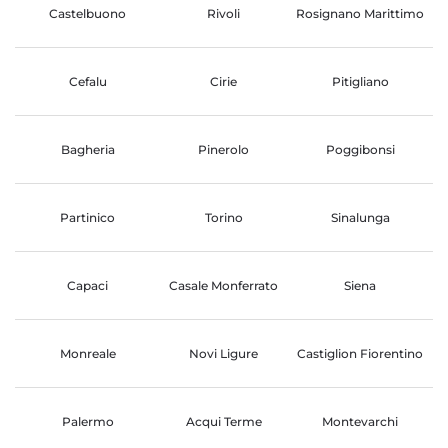
Castelbuono
Rivoli
Rosignano Marittimo
Cefalu
Cirie
Pitigliano
Bagheria
Pinerolo
Poggibonsi
Partinico
Torino
Sinalunga
Capaci
Casale Monferrato
Siena
Monreale
Novi Ligure
Castiglion Fiorentino
Palermo
Acqui Terme
Montevarchi