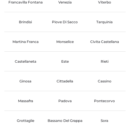
Francavilla Fontana
Venezia
Viterbo
Brindisi
Piove Di Sacco
Tarquinia
Martina Franca
Monselice
Civita Castellana
Castellaneta
Este
Rieti
Ginosa
Cittadella
Cassino
Massafra
Padova
Pontecorvo
Grottaglie
Bassano Del Grappa
Sora