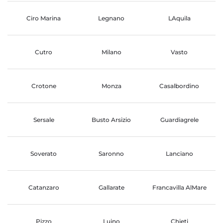
Ciro Marina
Legnano
LAquila
Cutro
Milano
Vasto
Crotone
Monza
Casalbordino
Sersale
Busto Arsizio
Guardiagrele
Soverato
Saronno
Lanciano
Catanzaro
Gallarate
Francavilla AlMare
Pizzo
Luino
Chieti