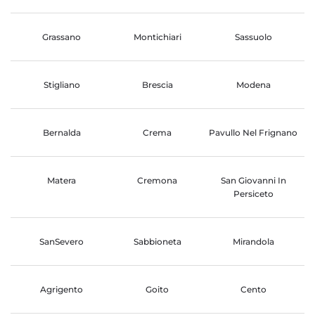
Grassano
Montichiari
Sassuolo
Stigliano
Brescia
Modena
Bernalda
Crema
Pavullo Nel Frignano
Matera
Cremona
San Giovanni In
Persiceto
SanSevero
Sabbioneta
Mirandola
Agrigento
Goito
Cento