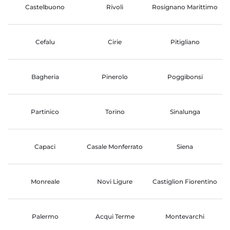
Castelbuono
Rivoli
Rosignano Marittimo
Cefalu
Cirie
Pitigliano
Bagheria
Pinerolo
Poggibonsi
Partinico
Torino
Sinalunga
Capaci
Casale Monferrato
Siena
Monreale
Novi Ligure
Castiglion Fiorentino
Palermo
Acqui Terme
Montevarchi