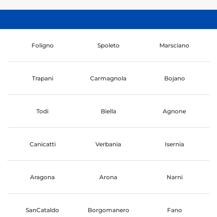
Foligno
Spoleto
Marsciano
Trapani
Carmagnola
Bojano
Todi
Biella
Agnone
Canicatti
Verbania
Isernia
Aragona
Arona
Narni
SanCataldo
Borgomanero
Fano