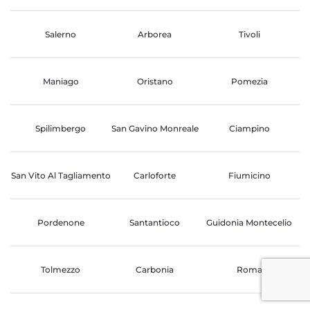
Salerno
Arborea
Tivoli
Maniago
Oristano
Pomezia
Spilimbergo
San Gavino Monreale
Ciampino
San Vito Al Tagliamento
Carloforte
Fiumicino
Pordenone
Santantioco
Guidonia Montecelio
Tolmezzo
Carbonia
Roma