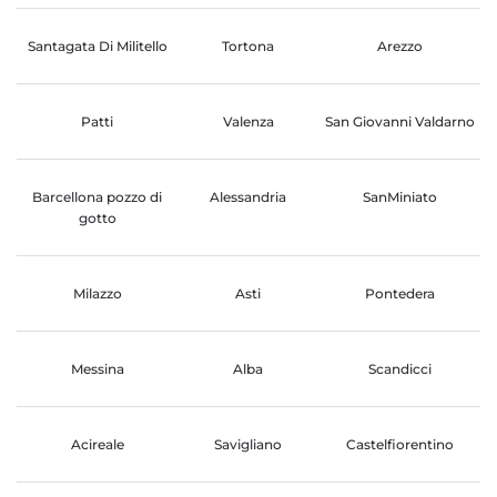
Santagata Di Militello
Tortona
Arezzo
Patti
Valenza
San Giovanni Valdarno
Barcellona pozzo di
Alessandria
SanMiniato
gotto
Milazzo
Asti
Pontedera
Messina
Alba
Scandicci
Acireale
Savigliano
Castelfiorentino