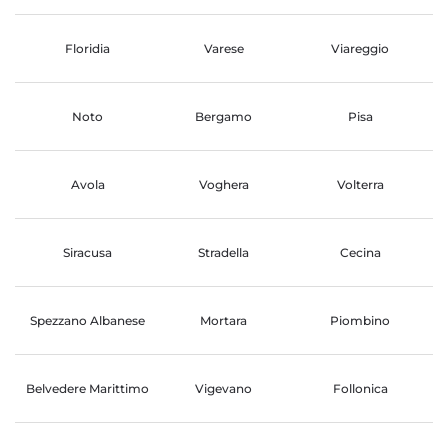
Floridia
Varese
Viareggio
Noto
Bergamo
Pisa
Avola
Voghera
Volterra
Siracusa
Stradella
Cecina
Spezzano Albanese
Mortara
Piombino
Belvedere Marittimo
Vigevano
Follonica