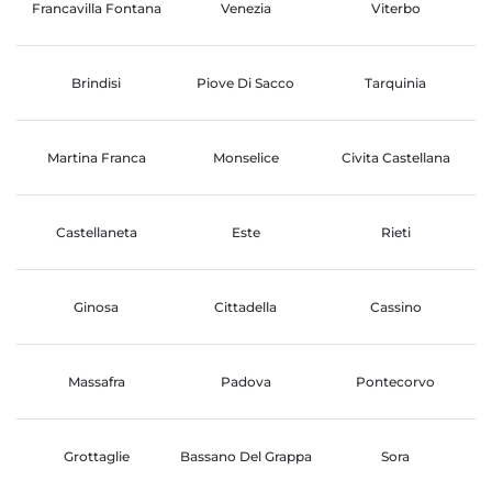
Francavilla Fontana
Venezia
Viterbo
Brindisi
Piove Di Sacco
Tarquinia
Martina Franca
Monselice
Civita Castellana
Castellaneta
Este
Rieti
Ginosa
Cittadella
Cassino
Massafra
Padova
Pontecorvo
Grottaglie
Bassano Del Grappa
Sora