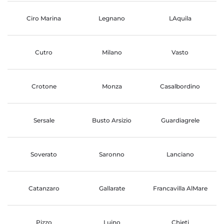
Ciro Marina
Legnano
LAquila
Cutro
Milano
Vasto
Crotone
Monza
Casalbordino
Sersale
Busto Arsizio
Guardiagrele
Soverato
Saronno
Lanciano
Catanzaro
Gallarate
Francavilla AlMare
Pizzo
Luino
Chieti