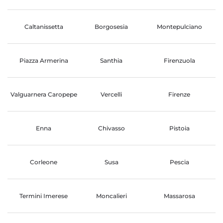
Caltanissetta
Borgosesia
Montepulciano
Piazza Armerina
Santhia
Firenzuola
Valguarnera Caropepe
Vercelli
Firenze
Enna
Chivasso
Pistoia
Corleone
Susa
Pescia
Termini Imerese
Moncalieri
Massarosa