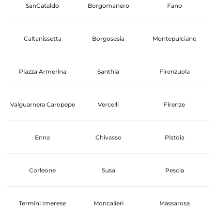
SanCataldo
Borgomanero
Fano
Caltanissetta
Borgosesia
Montepulciano
Piazza Armerina
Santhia
Firenzuola
Valguarnera Caropepe
Vercelli
Firenze
Enna
Chivasso
Pistoia
Corleone
Susa
Pescia
Termini Imerese
Moncalieri
Massarosa