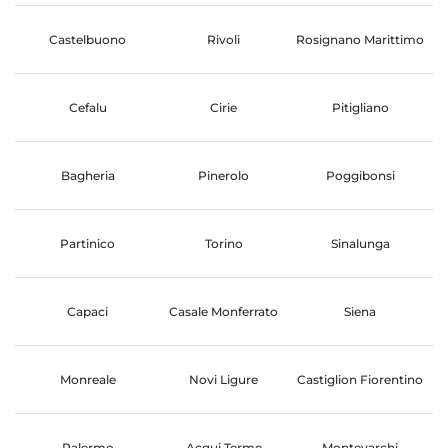
Castelbuono
Rivoli
Rosignano Marittimo
Cefalu
Cirie
Pitigliano
Bagheria
Pinerolo
Poggibonsi
Partinico
Torino
Sinalunga
Capaci
Casale Monferrato
Siena
Monreale
Novi Ligure
Castiglion Fiorentino
Palermo
Acqui Terme
Montevarchi