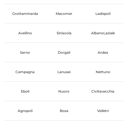
Grottaminarda
Macomer
Ladispoli
Avellino
Siniscola
AlbanoLaziale
Sarno
Dorgali
Ardea
Campagna
Lanusei
Nettuno
Eboli
Nuoro
Civitavecchia
Agropoli
Bosa
Velletri