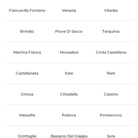
Francavilla Fontana
Venezia
Viterbo
Brindisi
Piove Di Sacco
Tarquinia
Martina Franca
Monselice
Civita Castellana
Castellaneta
Este
Rieti
Ginosa
Cittadella
Cassino
Massafra
Padova
Pontecorvo
Grottaglie
Bassano Del Grappa
Sora