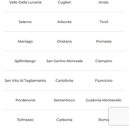
Vallo Della Lucania
Cuglieri
Anzio
Salerno
Arborea
Tivoli
Maniago
Oristano
Pomezia
Spilimbergo
San Gavino Monreale
Ciampino
San Vito Al Tagliamento
Carloforte
Fiumicino
Pordenone
Santantioco
Guidonia Montecelio
Tolmezzo
Carbonia
Roma