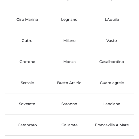
Ciro Marina
Legnano
LAquila
Cutro
Milano
Vasto
Crotone
Monza
Casalbordino
Sersale
Busto Arsizio
Guardiagrele
Soverato
Saronno
Lanciano
Catanzaro
Gallarate
Francavilla AlMare