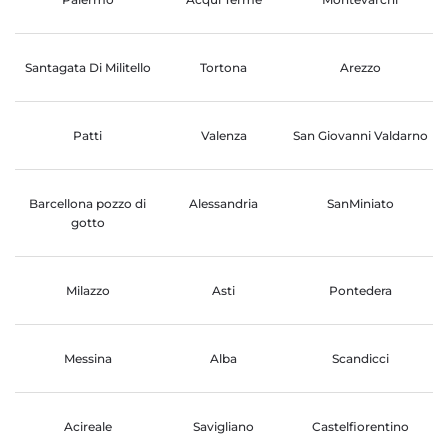
Santagata Di Militello
Tortona
Arezzo
Patti
Valenza
San Giovanni Valdarno
Barcellona pozzo di
Alessandria
SanMiniato
gotto
Milazzo
Asti
Pontedera
Messina
Alba
Scandicci
Acireale
Savigliano
Castelfiorentino