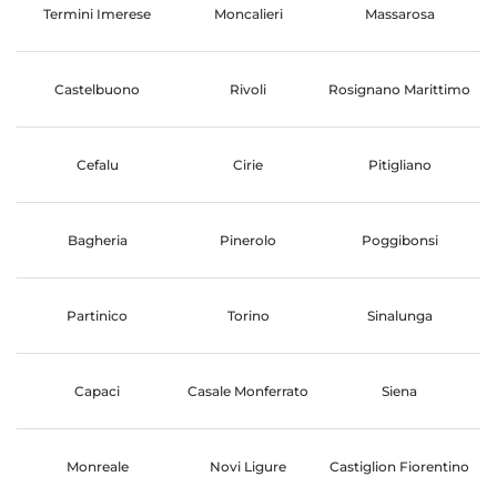
Termini Imerese
Moncalieri
Massarosa
Castelbuono
Rivoli
Rosignano Marittimo
Cefalu
Cirie
Pitigliano
Bagheria
Pinerolo
Poggibonsi
Partinico
Torino
Sinalunga
Capaci
Casale Monferrato
Siena
Monreale
Novi Ligure
Castiglion Fiorentino