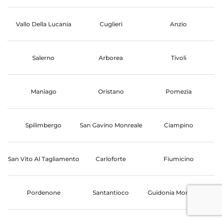
Vallo Della Lucania
Cuglieri
Anzio
Salerno
Arborea
Tivoli
Maniago
Oristano
Pomezia
Spilimbergo
San Gavino Monreale
Ciampino
San Vito Al Tagliamento
Carloforte
Fiumicino
Pordenone
Santantioco
Guidonia Montecelio