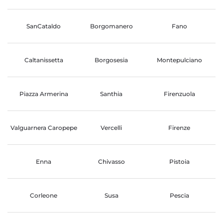
SanCataldo
Borgomanero
Fano
Caltanissetta
Borgosesia
Montepulciano
Piazza Armerina
Santhia
Firenzuola
Valguarnera Caropepe
Vercelli
Firenze
Enna
Chivasso
Pistoia
Corleone
Susa
Pescia