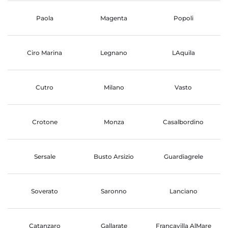
Paola
Magenta
Popoli
Ciro Marina
Legnano
LAquila
Cutro
Milano
Vasto
Crotone
Monza
Casalbordino
Sersale
Busto Arsizio
Guardiagrele
Soverato
Saronno
Lanciano
Catanzaro
Gallarate
Francavilla AlMare