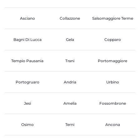
Asciano
Collazzone
Salsomaggiore Terme
Bagni Di Lucca
Gela
Copparo
Tempio Pausania
Trani
Portomaggiore
Portogruaro
Andria
Urbino
Jesi
Amelia
Fossombrone
Osimo
Terni
Ancona