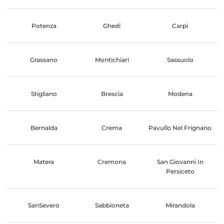
Potenza
Ghedi
Carpi
Grassano
Montichiari
Sassuolo
Stigliano
Brescia
Modena
Bernalda
Crema
Pavullo Nel Frignano
Matera
Cremona
San Giovanni In
Persiceto
SanSevero
Sabbioneta
Mirandola