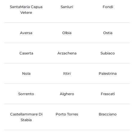
SantaMaria Capua
Sanluri
Fondi
Vetere
Aversa
Olbia
Ostia
Caserta
Arzachena
Subiaco
Nola
Ittiri
Palestrina
Sorrento
Alghero
Frascati
Castellammare Di
Porto Torres
Bracciano
Stabia