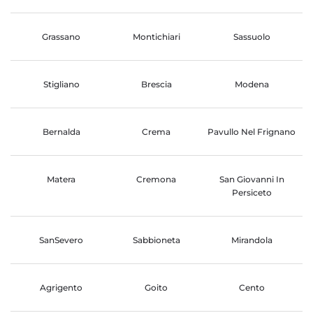
Grassano
Montichiari
Sassuolo
Stigliano
Brescia
Modena
Bernalda
Crema
Pavullo Nel Frignano
Matera
Cremona
San Giovanni In
Persiceto
SanSevero
Sabbioneta
Mirandola
Agrigento
Goito
Cento