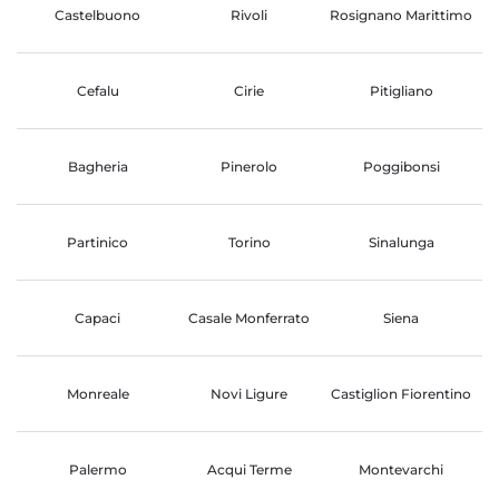
Castelbuono
Rivoli
Rosignano Marittimo
Cefalu
Cirie
Pitigliano
Bagheria
Pinerolo
Poggibonsi
Partinico
Torino
Sinalunga
Capaci
Casale Monferrato
Siena
Monreale
Novi Ligure
Castiglion Fiorentino
Palermo
Acqui Terme
Montevarchi