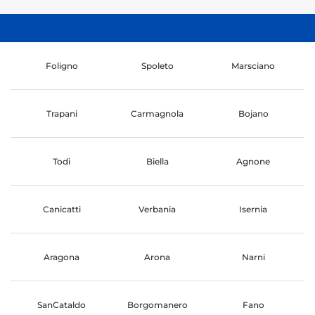
Foligno
Spoleto
Marsciano
Trapani
Carmagnola
Bojano
Todi
Biella
Agnone
Canicatti
Verbania
Isernia
Aragona
Arona
Narni
SanCataldo
Borgomanero
Fano