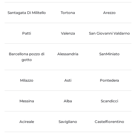
Santagata Di Militello
Tortona
Arezzo
Patti
Valenza
San Giovanni Valdarno
Barcellona pozzo di
Alessandria
SanMiniato
gotto
Milazzo
Asti
Pontedera
Messina
Alba
Scandicci
Acireale
Savigliano
Castelfiorentino