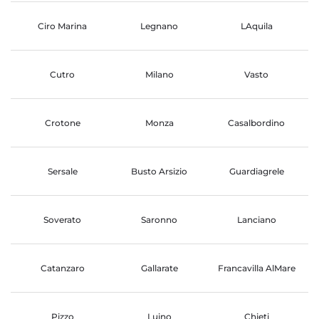
Ciro Marina
Legnano
LAquila
Cutro
Milano
Vasto
Crotone
Monza
Casalbordino
Sersale
Busto Arsizio
Guardiagrele
Soverato
Saronno
Lanciano
Catanzaro
Gallarate
Francavilla AlMare
Pizzo
Luino
Chieti