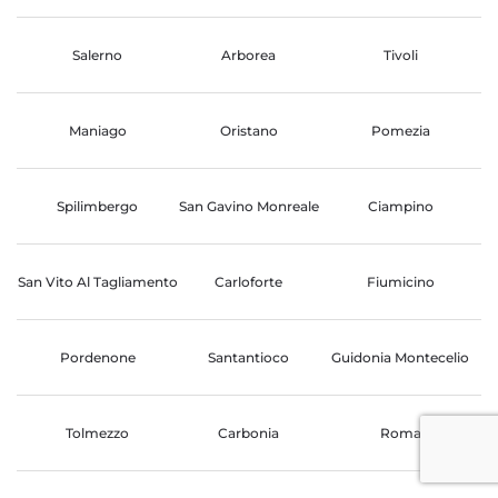
Salerno
Arborea
Tivoli
Maniago
Oristano
Pomezia
Spilimbergo
San Gavino Monreale
Ciampino
San Vito Al Tagliamento
Carloforte
Fiumicino
Pordenone
Santantioco
Guidonia Montecelio
Tolmezzo
Carbonia
Roma