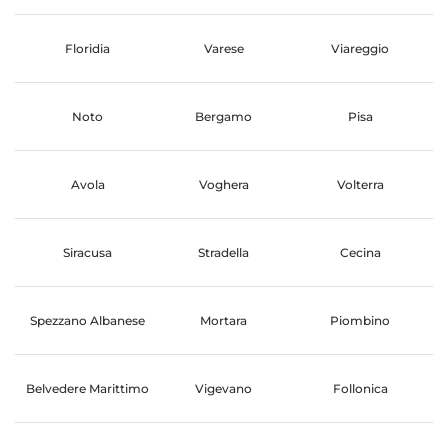
Floridia
Varese
Viareggio
Noto
Bergamo
Pisa
Avola
Voghera
Volterra
Siracusa
Stradella
Cecina
Spezzano Albanese
Mortara
Piombino
Belvedere Marittimo
Vigevano
Follonica