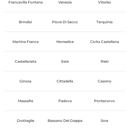
Francavilla Fontana
Venezia
Viterbo
Brindisi
Piove Di Sacco
Tarquinia
Martina Franca
Monselice
Civita Castellana
Castellaneta
Este
Rieti
Ginosa
Cittadella
Cassino
Massafra
Padova
Pontecorvo
Grottaglie
Bassano Del Grappa
Sora