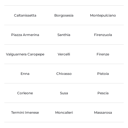
Caltanissetta
Borgosesia
Montepulciano
Piazza Armerina
Santhia
Firenzuola
Valguarnera Caropepe
Vercelli
Firenze
Enna
Chivasso
Pistoia
Corleone
Susa
Pescia
Termini Imerese
Moncalieri
Massarosa