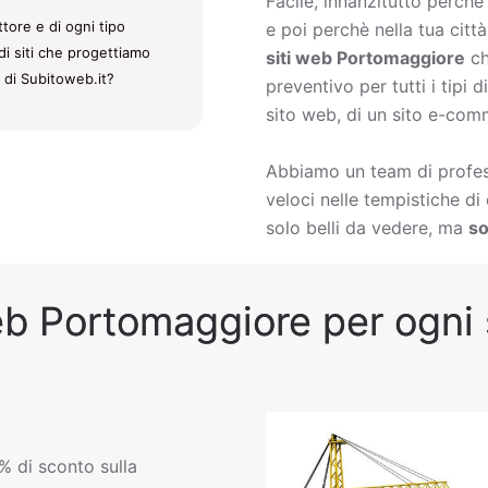
Facile, innanzitutto perch
tore e di ogni tipo
e poi perchè nella tua citt
di siti che progettiamo
siti web Portomaggiore
ch
i di Subitoweb.it?
preventivo per tutti i tipi
sito web, di un sito e-comm
Abbiamo un team di profess
veloci nelle tempistiche d
solo belli da vedere, ma
so
eb Portomaggiore per ogni s
% di sconto sulla