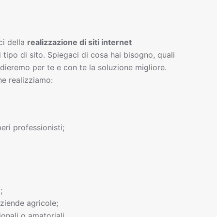
ci della
realizzazione di siti interne
t
i tipo di sito. Spiegaci di cosa hai bisogno, quali
tudieremo per te e con te la soluzione migliore.
he realizziamo:
beri professionisti;
;
ziende agricole;
onali o amatoriali.