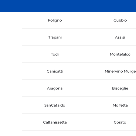
Foligno
Gubbio
Trapani
Assisi
Todi
Montefalco
Canicatti
Minervino Murge
Aragona
Bisceglie
SanCataldo
Molfetta
Caltanissetta
Corato