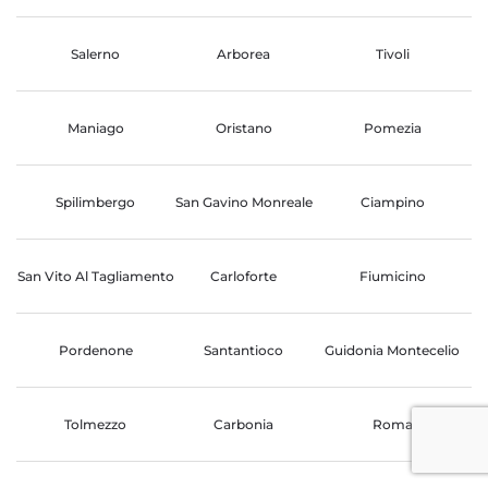
Salerno
Arborea
Tivoli
Maniago
Oristano
Pomezia
Spilimbergo
San Gavino Monreale
Ciampino
San Vito Al Tagliamento
Carloforte
Fiumicino
Pordenone
Santantioco
Guidonia Montecelio
Tolmezzo
Carbonia
Roma