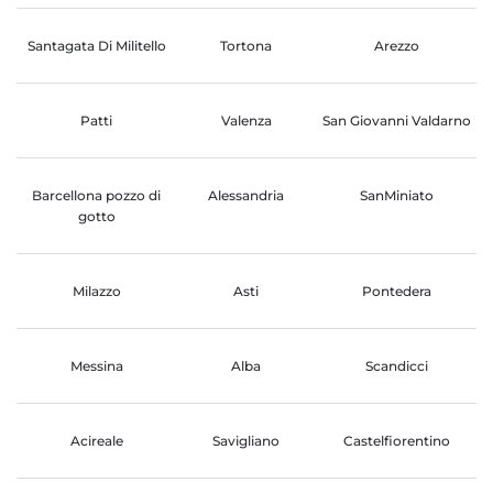
Santagata Di Militello
Tortona
Arezzo
Patti
Valenza
San Giovanni Valdarno
Barcellona pozzo di
Alessandria
SanMiniato
gotto
Milazzo
Asti
Pontedera
Messina
Alba
Scandicci
Acireale
Savigliano
Castelfiorentino