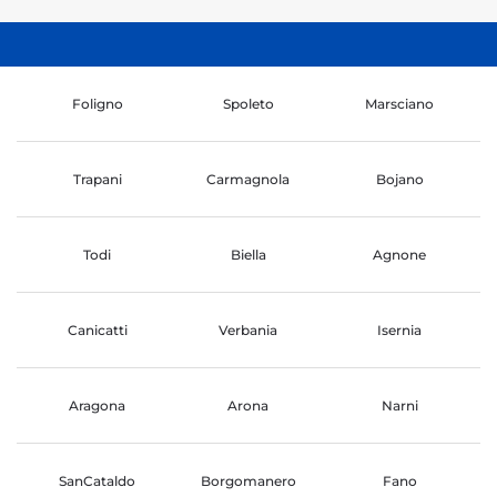
Foligno
Spoleto
Marsciano
Trapani
Carmagnola
Bojano
Todi
Biella
Agnone
Canicatti
Verbania
Isernia
Aragona
Arona
Narni
SanCataldo
Borgomanero
Fano