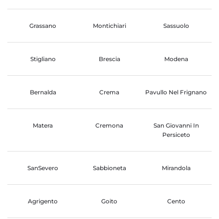
Grassano
Montichiari
Sassuolo
Stigliano
Brescia
Modena
Bernalda
Crema
Pavullo Nel Frignano
Matera
Cremona
San Giovanni In
Persiceto
SanSevero
Sabbioneta
Mirandola
Agrigento
Goito
Cento