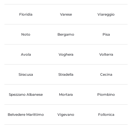
Floridia
Varese
Viareggio
Noto
Bergamo
Pisa
Avola
Voghera
Volterra
Siracusa
Stradella
Cecina
Spezzano Albanese
Mortara
Piombino
Belvedere Marittimo
Vigevano
Follonica