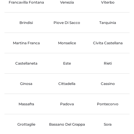
Francavilla Fontana
Venezia
Viterbo
Brindisi
Piove Di Sacco
Tarquinia
Martina Franca
Monselice
Civita Castellana
Castellaneta
Este
Rieti
Ginosa
Cittadella
Cassino
Massafra
Padova
Pontecorvo
Grottaglie
Bassano Del Grappa
Sora