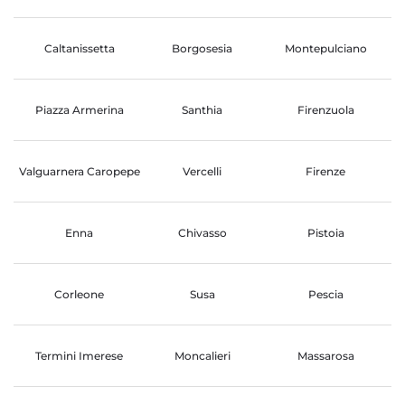
Caltanissetta
Borgosesia
Montepulciano
Piazza Armerina
Santhia
Firenzuola
Valguarnera Caropepe
Vercelli
Firenze
Enna
Chivasso
Pistoia
Corleone
Susa
Pescia
Termini Imerese
Moncalieri
Massarosa