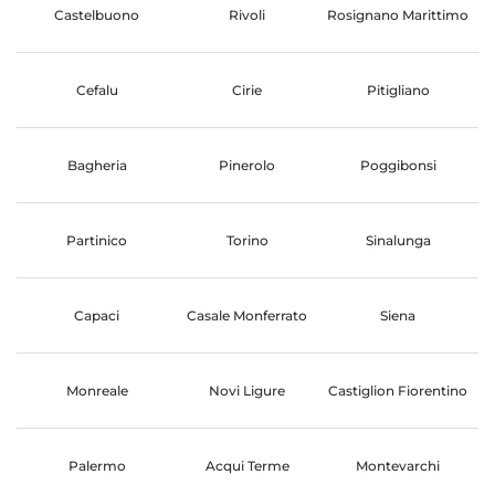
Castelbuono
Rivoli
Rosignano Marittimo
Cefalu
Cirie
Pitigliano
Bagheria
Pinerolo
Poggibonsi
Partinico
Torino
Sinalunga
Capaci
Casale Monferrato
Siena
Monreale
Novi Ligure
Castiglion Fiorentino
Palermo
Acqui Terme
Montevarchi