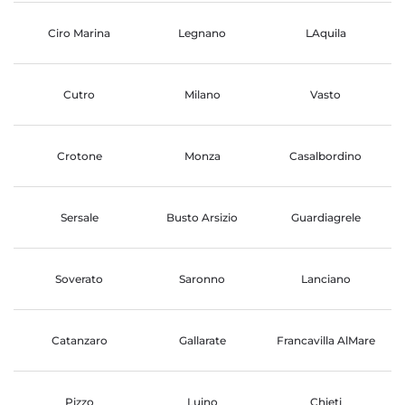
Ciro Marina
Legnano
LAquila
Cutro
Milano
Vasto
Crotone
Monza
Casalbordino
Sersale
Busto Arsizio
Guardiagrele
Soverato
Saronno
Lanciano
Catanzaro
Gallarate
Francavilla AlMare
Pizzo
Luino
Chieti