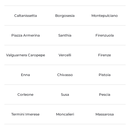
Caltanissetta
Borgosesia
Montepulciano
Piazza Armerina
Santhia
Firenzuola
Valguarnera Caropepe
Vercelli
Firenze
Enna
Chivasso
Pistoia
Corleone
Susa
Pescia
Termini Imerese
Moncalieri
Massarosa