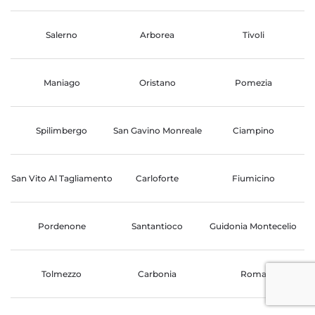
Salerno
Arborea
Tivoli
Maniago
Oristano
Pomezia
Spilimbergo
San Gavino Monreale
Ciampino
San Vito Al Tagliamento
Carloforte
Fiumicino
Pordenone
Santantioco
Guidonia Montecelio
Tolmezzo
Carbonia
Roma