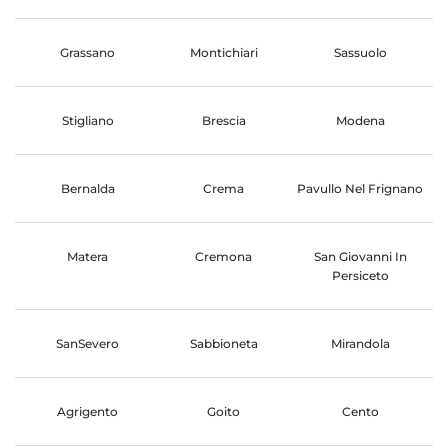
Grassano
Montichiari
Sassuolo
Stigliano
Brescia
Modena
Bernalda
Crema
Pavullo Nel Frignano
Matera
Cremona
San Giovanni In
Persiceto
SanSevero
Sabbioneta
Mirandola
Agrigento
Goito
Cento