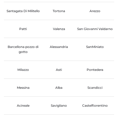
Santagata Di Militello
Tortona
Arezzo
Patti
Valenza
San Giovanni Valdarno
Barcellona pozzo di
Alessandria
SanMiniato
gotto
Milazzo
Asti
Pontedera
Messina
Alba
Scandicci
Acireale
Savigliano
Castelfiorentino