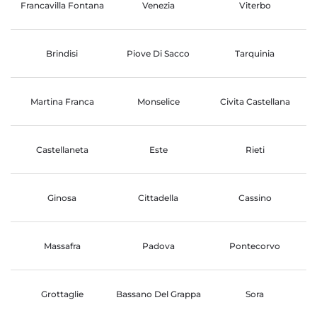
Francavilla Fontana
Venezia
Viterbo
Brindisi
Piove Di Sacco
Tarquinia
Martina Franca
Monselice
Civita Castellana
Castellaneta
Este
Rieti
Ginosa
Cittadella
Cassino
Massafra
Padova
Pontecorvo
Grottaglie
Bassano Del Grappa
Sora