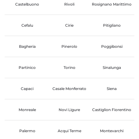
Castelbuono
Rivoli
Rosignano Marittimo
Cefalu
Cirie
Pitigliano
Bagheria
Pinerolo
Poggibonsi
Partinico
Torino
Sinalunga
Capaci
Casale Monferrato
Siena
Monreale
Novi Ligure
Castiglion Fiorentino
Palermo
Acqui Terme
Montevarchi