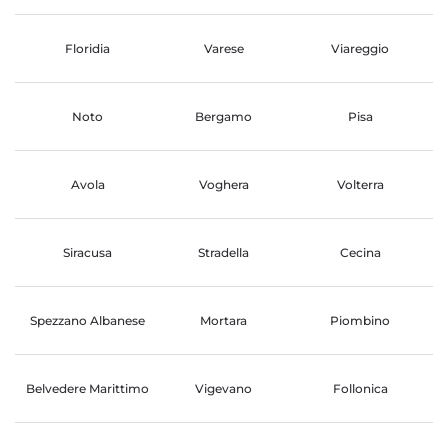
Floridia
Varese
Viareggio
Noto
Bergamo
Pisa
Avola
Voghera
Volterra
Siracusa
Stradella
Cecina
Spezzano Albanese
Mortara
Piombino
Belvedere Marittimo
Vigevano
Follonica