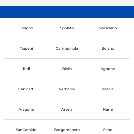
Foligno
Spoleto
Marsciano
Trapani
Carmagnola
Bojano
Todi
Biella
Agnone
Canicatti
Verbania
Isernia
Aragona
Arona
Narni
SanCataldo
Borgomanero
Fano