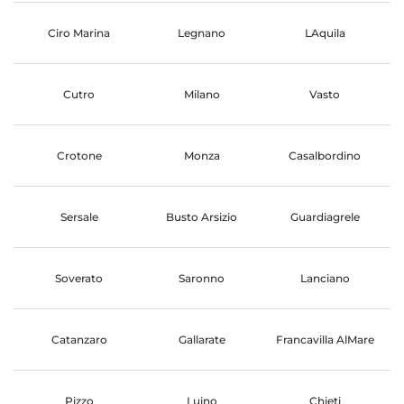
Ciro Marina
Legnano
LAquila
Cutro
Milano
Vasto
Crotone
Monza
Casalbordino
Sersale
Busto Arsizio
Guardiagrele
Soverato
Saronno
Lanciano
Catanzaro
Gallarate
Francavilla AlMare
Pizzo
Luino
Chieti