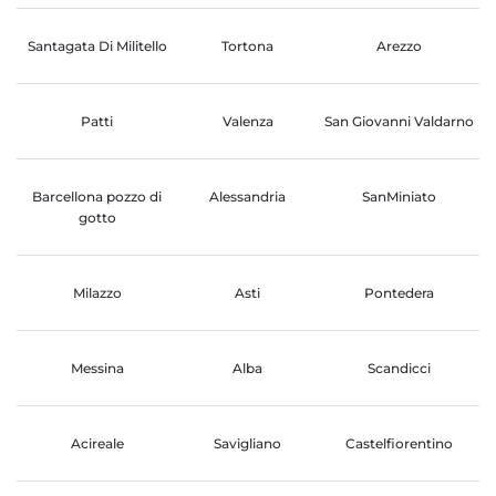
Santagata Di Militello
Tortona
Arezzo
Patti
Valenza
San Giovanni Valdarno
Barcellona pozzo di
Alessandria
SanMiniato
gotto
Milazzo
Asti
Pontedera
Messina
Alba
Scandicci
Acireale
Savigliano
Castelfiorentino