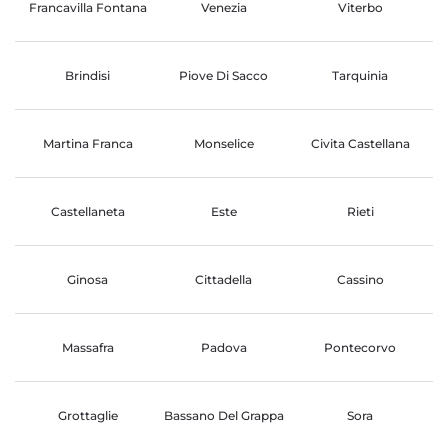
Francavilla Fontana
Venezia
Viterbo
Brindisi
Piove Di Sacco
Tarquinia
Martina Franca
Monselice
Civita Castellana
Castellaneta
Este
Rieti
Ginosa
Cittadella
Cassino
Massafra
Padova
Pontecorvo
Grottaglie
Bassano Del Grappa
Sora