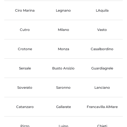
Ciro Marina
Legnano
LAquila
Cutro
Milano
Vasto
Crotone
Monza
Casalbordino
Sersale
Busto Arsizio
Guardiagrele
Soverato
Saronno
Lanciano
Catanzaro
Gallarate
Francavilla AlMare
Pizzo
Luino
Chieti