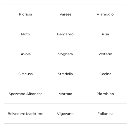
Floridia
Varese
Viareggio
Noto
Bergamo
Pisa
Avola
Voghera
Volterra
Siracusa
Stradella
Cecina
Spezzano Albanese
Mortara
Piombino
Belvedere Marittimo
Vigevano
Follonica