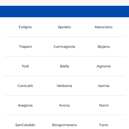
Foligno
Spoleto
Marsciano
Trapani
Carmagnola
Bojano
Todi
Biella
Agnone
Canicatti
Verbania
Isernia
Aragona
Arona
Narni
SanCataldo
Borgomanero
Fano