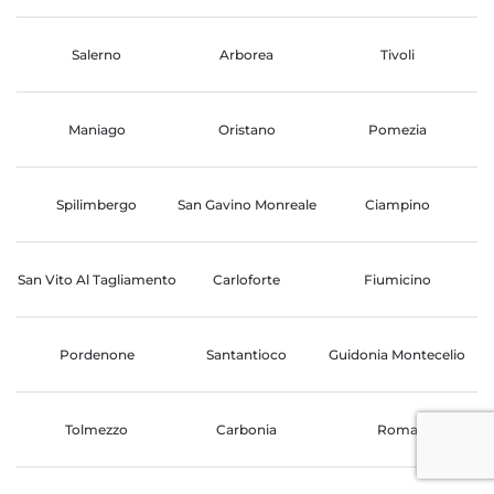
Salerno
Arborea
Tivoli
Maniago
Oristano
Pomezia
Spilimbergo
San Gavino Monreale
Ciampino
San Vito Al Tagliamento
Carloforte
Fiumicino
Pordenone
Santantioco
Guidonia Montecelio
Tolmezzo
Carbonia
Roma