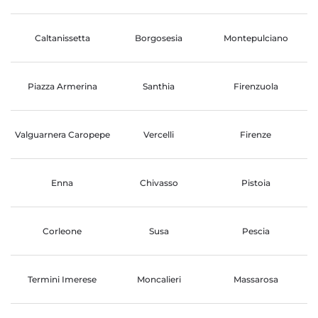
Caltanissetta
Borgosesia
Montepulciano
Piazza Armerina
Santhia
Firenzuola
Valguarnera Caropepe
Vercelli
Firenze
Enna
Chivasso
Pistoia
Corleone
Susa
Pescia
Termini Imerese
Moncalieri
Massarosa