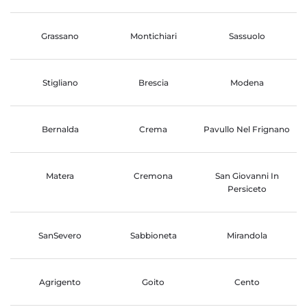
Grassano
Montichiari
Sassuolo
Stigliano
Brescia
Modena
Bernalda
Crema
Pavullo Nel Frignano
Matera
Cremona
San Giovanni In
Persiceto
SanSevero
Sabbioneta
Mirandola
Agrigento
Goito
Cento