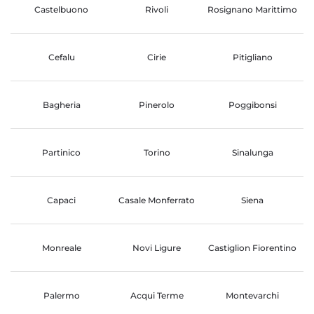
Castelbuono
Rivoli
Rosignano Marittimo
Cefalu
Cirie
Pitigliano
Bagheria
Pinerolo
Poggibonsi
Partinico
Torino
Sinalunga
Capaci
Casale Monferrato
Siena
Monreale
Novi Ligure
Castiglion Fiorentino
Palermo
Acqui Terme
Montevarchi