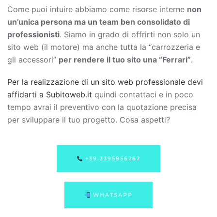
Come puoi intuire abbiamo come risorse interne
non
un’unica persona ma un team ben consolidato di
professionisti
. Siamo in grado di offrirti non solo un
sito web (il motore) ma anche tutta la “carrozzeria e
gli accessori”
per rendere il tuo sito una “Ferrari”
.
Per la realizzazione di un sito web professionale devi
affidarti a Subitoweb.it
quindi contattaci e in poco
tempo avrai il preventivo con la quotazione precisa
per sviluppare il tuo progetto. Cosa aspetti?
+39.3395956262
WHATSAPP