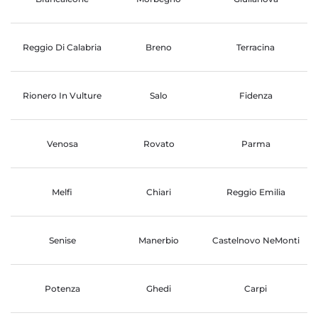
Reggio Di Calabria
Breno
Terracina
Rionero In Vulture
Salo
Fidenza
Venosa
Rovato
Parma
Melfi
Chiari
Reggio Emilia
Senise
Manerbio
Castelnovo NeMonti
Potenza
Ghedi
Carpi