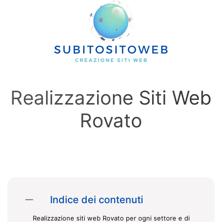
Skip to main content
Realizzazione Siti Web
Rovato
Indice dei contenuti
Realizzazione siti web Rovato per ogni settore e di