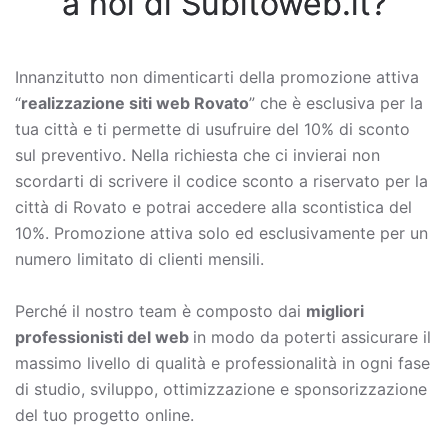
a noi di Subitoweb.it?
Innanzitutto non dimenticarti della promozione attiva
“
realizzazione siti web Rovato
” che è esclusiva per la
tua città e ti permette di usufruire del 10% di sconto
sul preventivo. Nella richiesta che ci invierai non
scordarti di scrivere il codice sconto a riservato per la
città di Rovato e potrai accedere alla scontistica del
10%. Promozione attiva solo ed esclusivamente per un
numero limitato di clienti mensili.
Perché il nostro team è composto dai
migliori
professionisti del web
in modo da poterti assicurare il
massimo livello di qualità e professionalità in ogni fase
di studio, sviluppo, ottimizzazione e sponsorizzazione
del tuo progetto online.