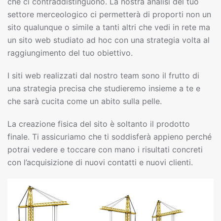
che ci contraddistinguono. La nostra analisi del tuo
settore merceologico ci permetterà di proporti non un
sito qualunque o simile a tanti altri che vedi in rete ma
un sito web studiato ad hoc con una strategia volta al
raggiungimento del tuo obiettivo.
I siti web realizzati dal nostro team sono il frutto di
una strategia precisa che studieremo insieme a te e
che sarà cucita come un abito sulla pelle.
La creazione fisica del sito è soltanto il prodotto
finale. Ti assicuriamo che ti soddisferà appieno perché
potrai vedere e toccare con mano i risultati concreti
con l’acquisizione di nuovi contatti e nuovi clienti.