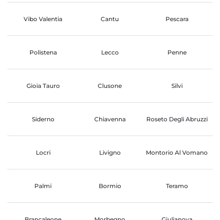
Vibo Valentia
Cantu
Pescara
Polistena
Lecco
Penne
Gioia Tauro
Clusone
Silvi
Siderno
Chiavenna
Roseto Degli Abruzzi
Locri
Livigno
Montorio Al Vomano
Palmi
Bormio
Teramo
Brancaleone
Morbegno
Giulianova