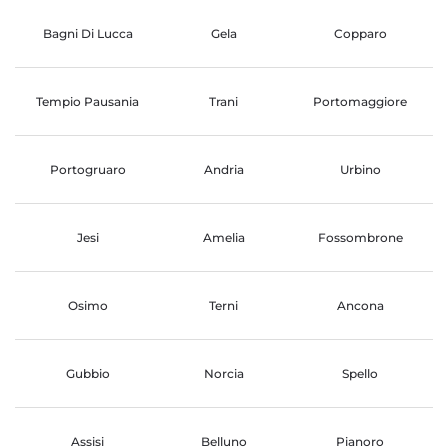
Bagni Di Lucca
Gela
Copparo
Tempio Pausania
Trani
Portomaggiore
Portogruaro
Andria
Urbino
Jesi
Amelia
Fossombrone
Osimo
Terni
Ancona
Gubbio
Norcia
Spello
Assisi
Belluno
Pianoro