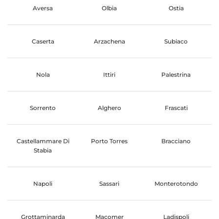
Aversa
Olbia
Ostia
Caserta
Arzachena
Subiaco
Nola
Ittiri
Palestrina
Sorrento
Alghero
Frascati
Castellammare Di
Porto Torres
Bracciano
Stabia
Napoli
Sassari
Monterotondo
Grottaminarda
Macomer
Ladispoli