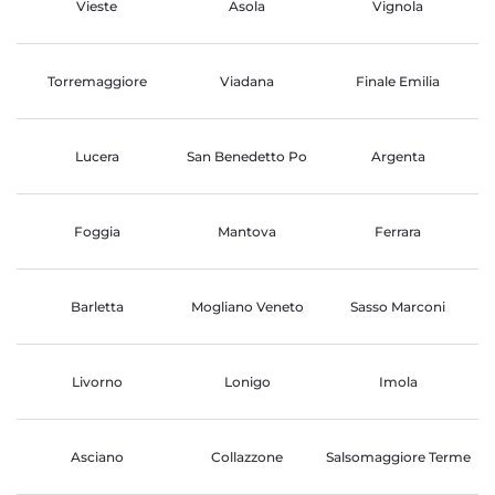
Vieste
Asola
Vignola
Torremaggiore
Viadana
Finale Emilia
Lucera
San Benedetto Po
Argenta
Foggia
Mantova
Ferrara
Barletta
Mogliano Veneto
Sasso Marconi
Livorno
Lonigo
Imola
Asciano
Collazzone
Salsomaggiore Terme