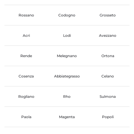
Rossano
Codogno
Grosseto
Acri
Lodi
Avezzano
Rende
Melegnano
Ortona
Cosenza
Abbiategrasso
Celano
Rogliano
Rho
Sulmona
Paola
Magenta
Popoli