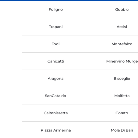
Foligno
Gubbio
Trapani
Assisi
Todi
Montefalco
Canicatti
Minervino Murge
Aragona
Bisceglie
SanCataldo
Molfetta
Caltanissetta
Corato
Piazza Armerina
Mola Di Bari