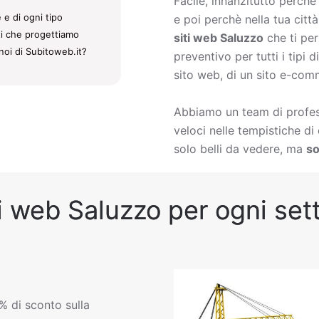
Facile, innanzitutto perch
 e di ogni tipo
e poi perchè nella tua citt
iti che progettiamo
siti web Saluzzo
che ti per
noi di Subitoweb.it?
preventivo per tutti i tipi
sito web, di un sito e-comm
Abbiamo un team di profess
veloci nelle tempistiche d
solo belli da vedere, ma
so
i web Saluzzo per ogni sett
% di sconto sulla