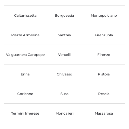
Caltanissetta
Borgosesia
Montepulciano
Piazza Armerina
Santhia
Firenzuola
Valguarnera Caropepe
Vercelli
Firenze
Enna
Chivasso
Pistoia
Corleone
Susa
Pescia
Termini Imerese
Moncalieri
Massarosa