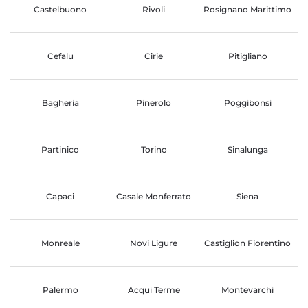
Castelbuono
Rivoli
Rosignano Marittimo
Cefalu
Cirie
Pitigliano
Bagheria
Pinerolo
Poggibonsi
Partinico
Torino
Sinalunga
Capaci
Casale Monferrato
Siena
Monreale
Novi Ligure
Castiglion Fiorentino
Palermo
Acqui Terme
Montevarchi