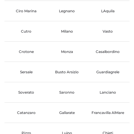
Ciro Marina
Legnano
LAquila
Cutro
Milano
Vasto
Crotone
Monza
Casalbordino
Sersale
Busto Arsizio
Guardiagrele
Soverato
Saronno
Lanciano
Catanzaro
Gallarate
Francavilla AlMare
Pizzo
Luino
Chieti