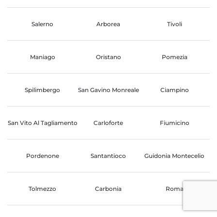
Salerno
Arborea
Tivoli
Maniago
Oristano
Pomezia
Spilimbergo
San Gavino Monreale
Ciampino
San Vito Al Tagliamento
Carloforte
Fiumicino
Pordenone
Santantioco
Guidonia Montecelio
Tolmezzo
Carbonia
Roma