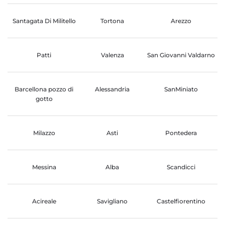
Santagata Di Militello
Tortona
Arezzo
Patti
Valenza
San Giovanni Valdarno
Barcellona pozzo di
Alessandria
SanMiniato
gotto
Milazzo
Asti
Pontedera
Messina
Alba
Scandicci
Acireale
Savigliano
Castelfiorentino