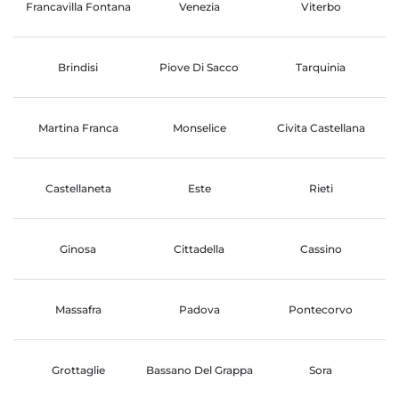
Francavilla Fontana
Venezia
Viterbo
Brindisi
Piove Di Sacco
Tarquinia
Martina Franca
Monselice
Civita Castellana
Castellaneta
Este
Rieti
Ginosa
Cittadella
Cassino
Massafra
Padova
Pontecorvo
Grottaglie
Bassano Del Grappa
Sora