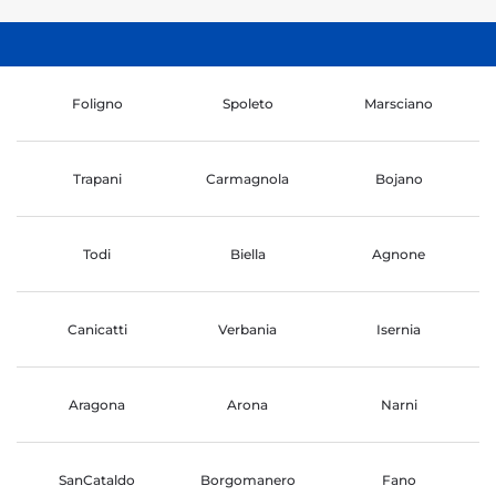
Foligno
Spoleto
Marsciano
Trapani
Carmagnola
Bojano
Todi
Biella
Agnone
Canicatti
Verbania
Isernia
Aragona
Arona
Narni
SanCataldo
Borgomanero
Fano