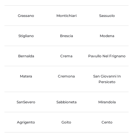
Grassano
Montichiari
Sassuolo
Stigliano
Brescia
Modena
Bernalda
Crema
Pavullo Nel Frignano
Matera
Cremona
San Giovanni In
Persiceto
SanSevero
Sabbioneta
Mirandola
Agrigento
Goito
Cento