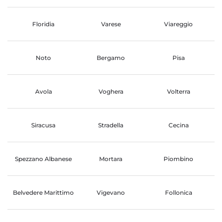
Floridia
Varese
Viareggio
Noto
Bergamo
Pisa
Avola
Voghera
Volterra
Siracusa
Stradella
Cecina
Spezzano Albanese
Mortara
Piombino
Belvedere Marittimo
Vigevano
Follonica