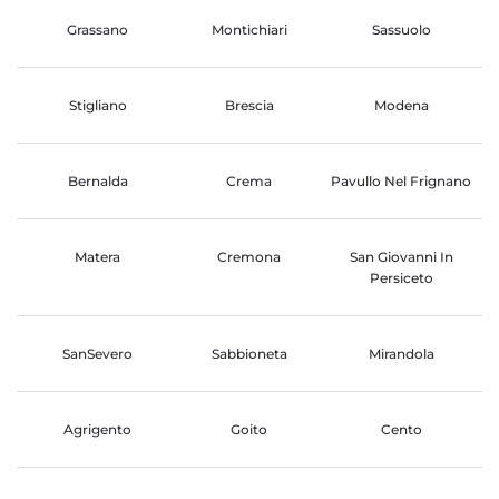
Grassano
Montichiari
Sassuolo
Stigliano
Brescia
Modena
Bernalda
Crema
Pavullo Nel Frignano
Matera
Cremona
San Giovanni In
Persiceto
SanSevero
Sabbioneta
Mirandola
Agrigento
Goito
Cento