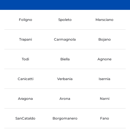
Foligno
Spoleto
Marsciano
Trapani
Carmagnola
Bojano
Todi
Biella
Agnone
Canicatti
Verbania
Isernia
Aragona
Arona
Narni
SanCataldo
Borgomanero
Fano