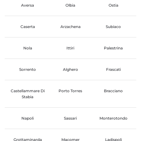
Aversa
Olbia
Ostia
Caserta
Arzachena
Subiaco
Nola
Ittiri
Palestrina
Sorrento
Alghero
Frascati
Castellammare Di
Porto Torres
Bracciano
Stabia
Napoli
Sassari
Monterotondo
Grottaminarda
Macomer
Ladispoli