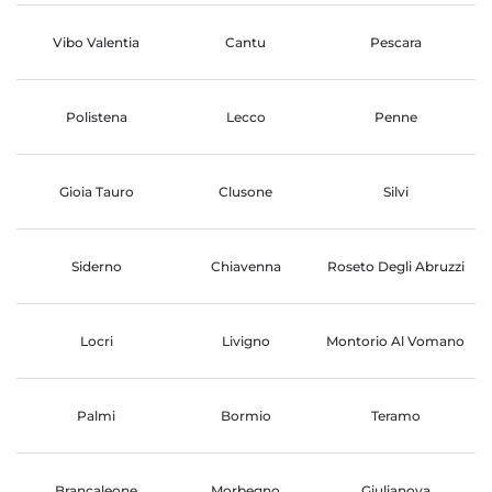
Vibo Valentia
Cantu
Pescara
Polistena
Lecco
Penne
Gioia Tauro
Clusone
Silvi
Siderno
Chiavenna
Roseto Degli Abruzzi
Locri
Livigno
Montorio Al Vomano
Palmi
Bormio
Teramo
Brancaleone
Morbegno
Giulianova