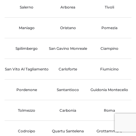
Salerno
Arborea
Tivoli
Maniago
Oristano
Pomezia
Spilimbergo
San Gavino Monreale
Ciampino
San Vito Al Tagliamento
Carloforte
Fiumicino
Pordenone
Santantioco
Guidonia Montecelio
Tolmezzo
Carbonia
Roma
Codroipo
Quartu Santelena
Grottammare