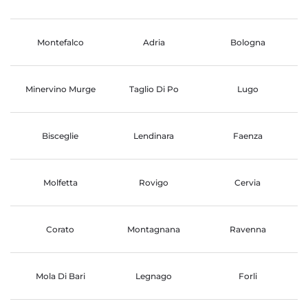
Montefalco
Adria
Bologna
Minervino Murge
Taglio Di Po
Lugo
Bisceglie
Lendinara
Faenza
Molfetta
Rovigo
Cervia
Corato
Montagnana
Ravenna
Mola Di Bari
Legnago
Forli