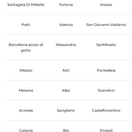
Santagata Di Militello
Tortona
Arezzo
Patti
Valenza
San Giovanni Valdarno
Barcellona pozzo di
Alessandria
SanMiniato
gotto
Milazzo
Asti
Pontedera
Messina
Alba
Scandicci
Acireale
Savigliano
Castelfiorentino
Catania
Bra
Empoli