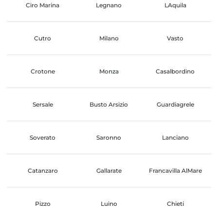
Ciro Marina
Legnano
LAquila
Cutro
Milano
Vasto
Crotone
Monza
Casalbordino
Sersale
Busto Arsizio
Guardiagrele
Soverato
Saronno
Lanciano
Catanzaro
Gallarate
Francavilla AlMare
Pizzo
Luino
Chieti