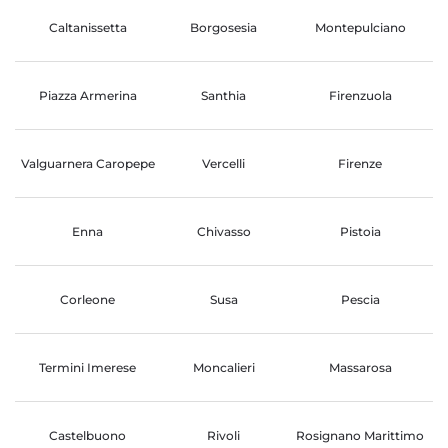
Caltanissetta
Borgosesia
Montepulciano
Piazza Armerina
Santhia
Firenzuola
Valguarnera Caropepe
Vercelli
Firenze
Enna
Chivasso
Pistoia
Corleone
Susa
Pescia
Termini Imerese
Moncalieri
Massarosa
Castelbuono
Rivoli
Rosignano Marittimo