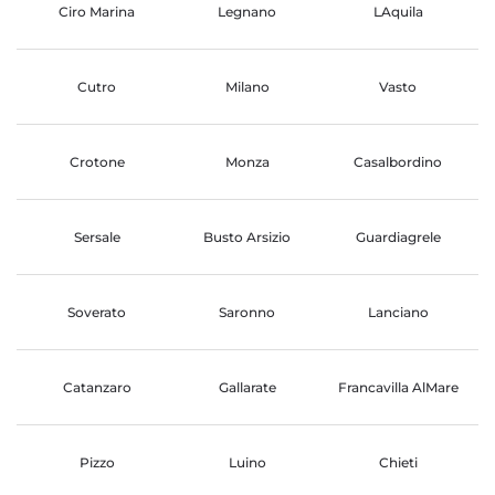
Ciro Marina
Legnano
LAquila
Cutro
Milano
Vasto
Crotone
Monza
Casalbordino
Sersale
Busto Arsizio
Guardiagrele
Soverato
Saronno
Lanciano
Catanzaro
Gallarate
Francavilla AlMare
Pizzo
Luino
Chieti