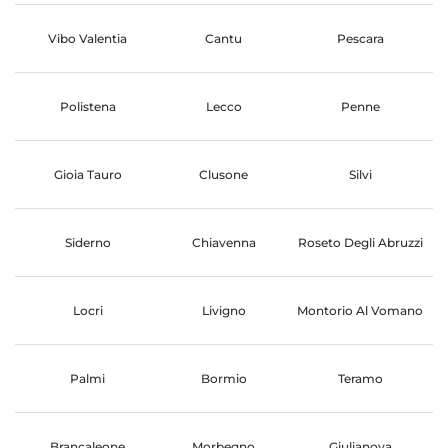
Vibo Valentia
Cantu
Pescara
Polistena
Lecco
Penne
Gioia Tauro
Clusone
Silvi
Siderno
Chiavenna
Roseto Degli Abruzzi
Locri
Livigno
Montorio Al Vomano
Palmi
Bormio
Teramo
Brancaleone
Morbegno
Giulianova