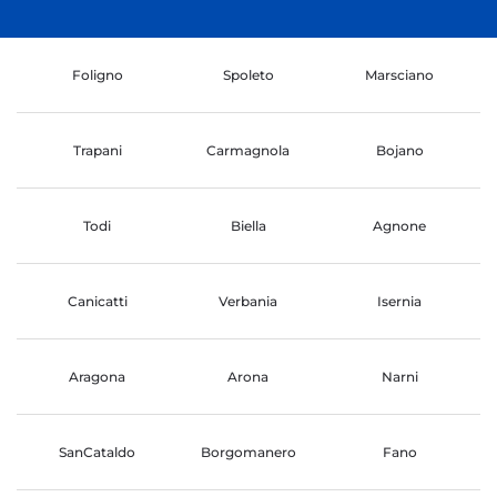
Foligno
Spoleto
Marsciano
Trapani
Carmagnola
Bojano
Todi
Biella
Agnone
Canicatti
Verbania
Isernia
Aragona
Arona
Narni
SanCataldo
Borgomanero
Fano