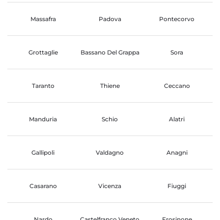
Massafra
Padova
Pontecorvo
Grottaglie
Bassano Del Grappa
Sora
Taranto
Thiene
Ceccano
Manduria
Schio
Alatri
Gallipoli
Valdagno
Anagni
Casarano
Vicenza
Fiuggi
Nardo
Castelfranco Veneto
Frosinone