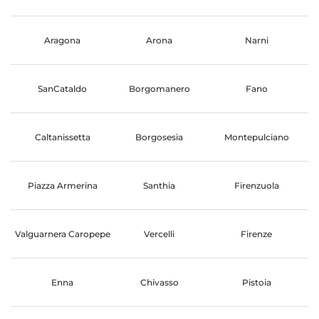
Aragona
Arona
Narni
SanCataldo
Borgomanero
Fano
Caltanissetta
Borgosesia
Montepulciano
Piazza Armerina
Santhia
Firenzuola
Valguarnera Caropepe
Vercelli
Firenze
Enna
Chivasso
Pistoia