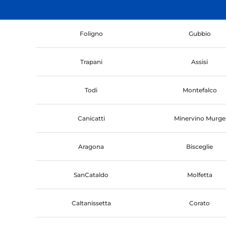
Foligno
Gubbio
Trapani
Assisi
Todi
Montefalco
Canicatti
Minervino Murge
Aragona
Bisceglie
SanCataldo
Molfetta
Caltanissetta
Corato