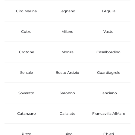
Ciro Marina
Legnano
LAquila
Cutro
Milano
Vasto
Crotone
Monza
Casalbordino
Sersale
Busto Arsizio
Guardiagrele
Soverato
Saronno
Lanciano
Catanzaro
Gallarate
Francavilla AlMare
Pizzo
Luino
Chieti