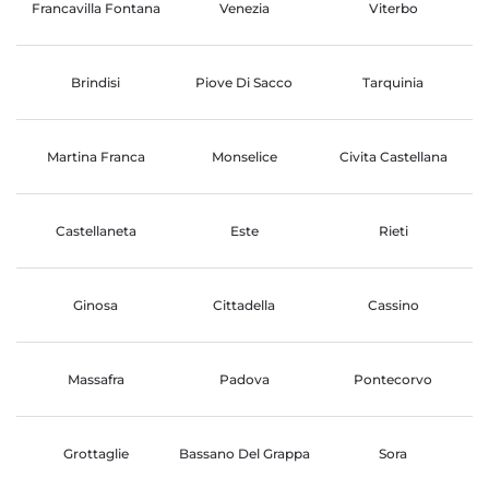
Francavilla Fontana
Venezia
Viterbo
Brindisi
Piove Di Sacco
Tarquinia
Martina Franca
Monselice
Civita Castellana
Castellaneta
Este
Rieti
Ginosa
Cittadella
Cassino
Massafra
Padova
Pontecorvo
Grottaglie
Bassano Del Grappa
Sora