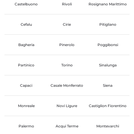
Castelbuono
Rivoli
Rosignano Marittimo
Cefalu
Cirie
Pitigliano
Bagheria
Pinerolo
Poggibonsi
Partinico
Torino
Sinalunga
Capaci
Casale Monferrato
Siena
Monreale
Novi Ligure
Castiglion Fiorentino
Palermo
Acqui Terme
Montevarchi