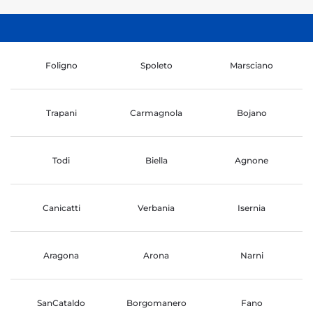
Foligno
Spoleto
Marsciano
Trapani
Carmagnola
Bojano
Todi
Biella
Agnone
Canicatti
Verbania
Isernia
Aragona
Arona
Narni
SanCataldo
Borgomanero
Fano