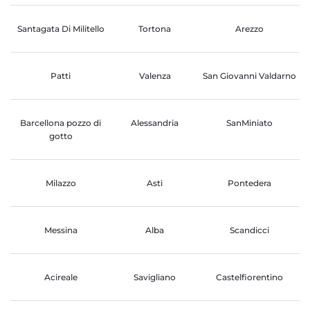
Santagata Di Militello
Tortona
Arezzo
Patti
Valenza
San Giovanni Valdarno
Barcellona pozzo di
Alessandria
SanMiniato
gotto
Milazzo
Asti
Pontedera
Messina
Alba
Scandicci
Acireale
Savigliano
Castelfiorentino