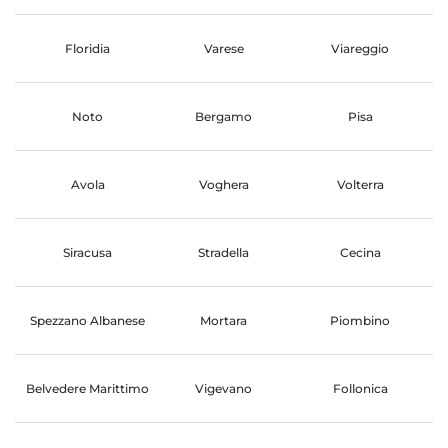
Floridia
Varese
Viareggio
Noto
Bergamo
Pisa
Avola
Voghera
Volterra
Siracusa
Stradella
Cecina
Spezzano Albanese
Mortara
Piombino
Belvedere Marittimo
Vigevano
Follonica