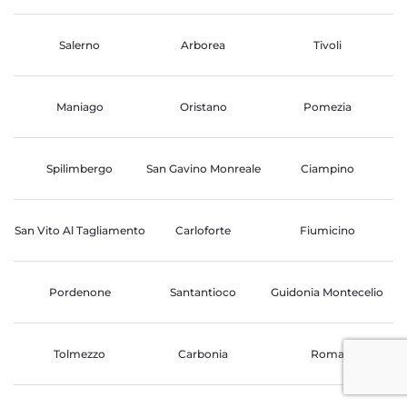
Salerno
Arborea
Tivoli
Maniago
Oristano
Pomezia
Spilimbergo
San Gavino Monreale
Ciampino
San Vito Al Tagliamento
Carloforte
Fiumicino
Pordenone
Santantioco
Guidonia Montecelio
Tolmezzo
Carbonia
Roma