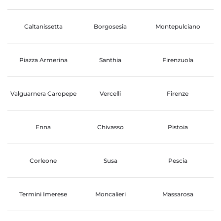
Caltanissetta
Borgosesia
Montepulciano
Piazza Armerina
Santhia
Firenzuola
Valguarnera Caropepe
Vercelli
Firenze
Enna
Chivasso
Pistoia
Corleone
Susa
Pescia
Termini Imerese
Moncalieri
Massarosa