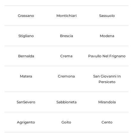
Grassano
Montichiari
Sassuolo
Stigliano
Brescia
Modena
Bernalda
Crema
Pavullo Nel Frignano
Matera
Cremona
San Giovanni In
Persiceto
SanSevero
Sabbioneta
Mirandola
Agrigento
Goito
Cento