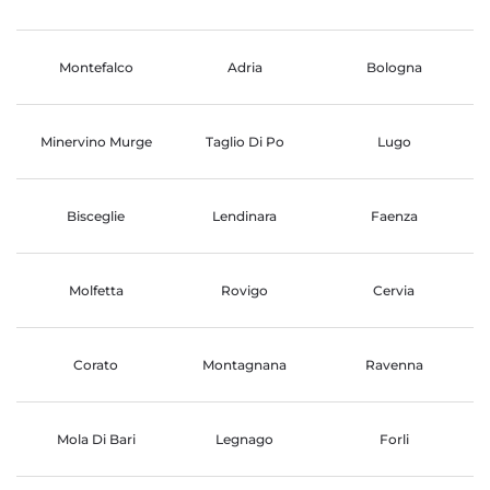
Montefalco
Adria
Bologna
Minervino Murge
Taglio Di Po
Lugo
Bisceglie
Lendinara
Faenza
Molfetta
Rovigo
Cervia
Corato
Montagnana
Ravenna
Mola Di Bari
Legnago
Forli