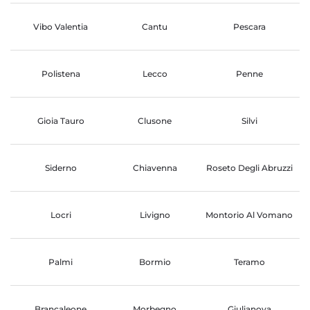
Vibo Valentia
Cantu
Pescara
Polistena
Lecco
Penne
Gioia Tauro
Clusone
Silvi
Siderno
Chiavenna
Roseto Degli Abruzzi
Locri
Livigno
Montorio Al Vomano
Palmi
Bormio
Teramo
Brancaleone
Morbegno
Giulianova