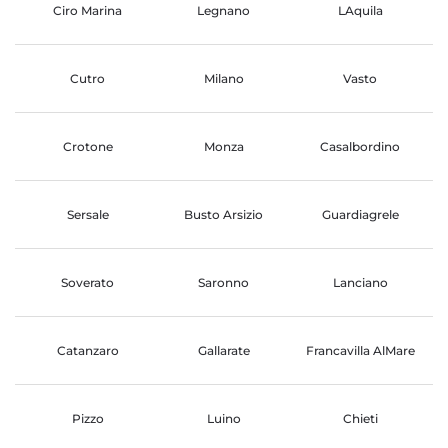
Ciro Marina
Legnano
LAquila
Cutro
Milano
Vasto
Crotone
Monza
Casalbordino
Sersale
Busto Arsizio
Guardiagrele
Soverato
Saronno
Lanciano
Catanzaro
Gallarate
Francavilla AlMare
Pizzo
Luino
Chieti