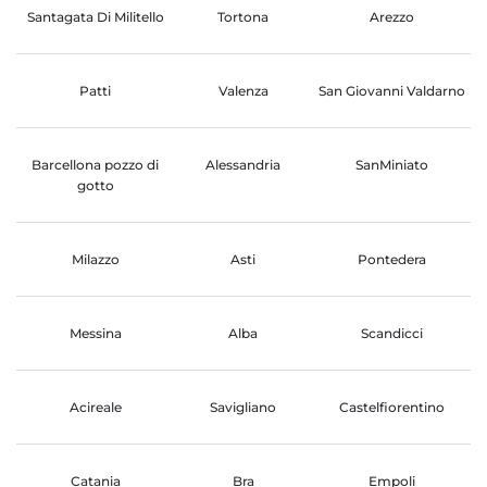
Santagata Di Militello
Tortona
Arezzo
Patti
Valenza
San Giovanni Valdarno
Barcellona pozzo di
Alessandria
SanMiniato
gotto
Milazzo
Asti
Pontedera
Messina
Alba
Scandicci
Acireale
Savigliano
Castelfiorentino
Catania
Bra
Empoli