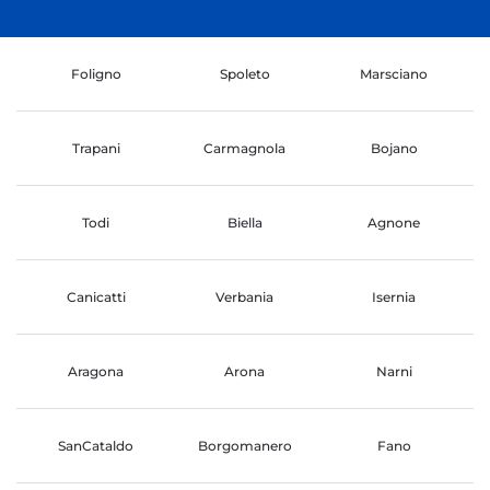
Foligno
Spoleto
Marsciano
Trapani
Carmagnola
Bojano
Todi
Biella
Agnone
Canicatti
Verbania
Isernia
Aragona
Arona
Narni
SanCataldo
Borgomanero
Fano