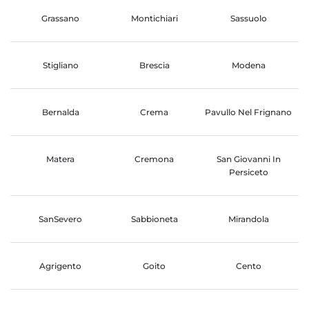
Grassano
Montichiari
Sassuolo
Stigliano
Brescia
Modena
Bernalda
Crema
Pavullo Nel Frignano
Matera
Cremona
San Giovanni In
Persiceto
SanSevero
Sabbioneta
Mirandola
Agrigento
Goito
Cento