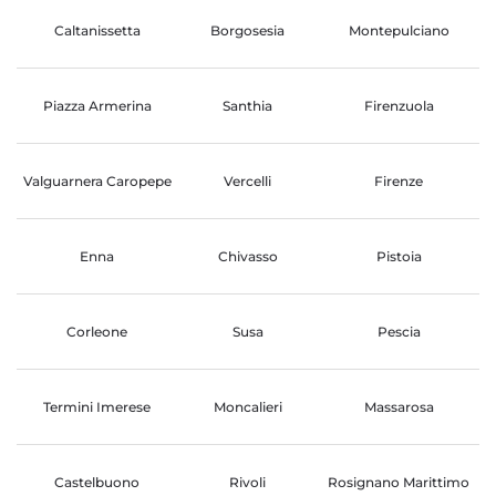
Caltanissetta
Borgosesia
Montepulciano
Piazza Armerina
Santhia
Firenzuola
Valguarnera Caropepe
Vercelli
Firenze
Enna
Chivasso
Pistoia
Corleone
Susa
Pescia
Termini Imerese
Moncalieri
Massarosa
Castelbuono
Rivoli
Rosignano Marittimo