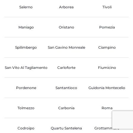
Salerno
Arborea
Tivoli
Maniago
Oristano
Pomezia
Spilimbergo
San Gavino Monreale
Ciampino
San Vito Al Tagliamento
Carloforte
Fiumicino
Pordenone
Santantioco
Guidonia Montecelio
Tolmezzo
Carbonia
Roma
Codroipo
Quartu Santelena
Grottammare