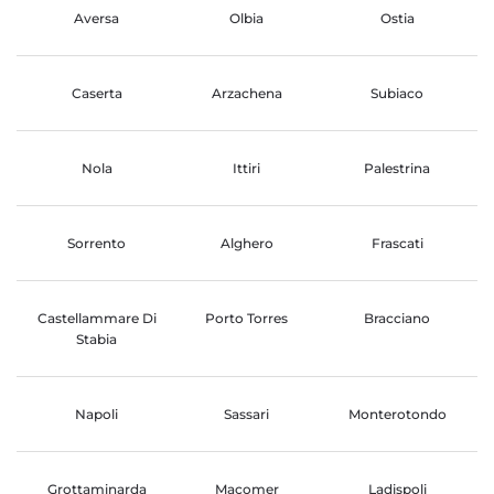
Aversa
Olbia
Ostia
Caserta
Arzachena
Subiaco
Nola
Ittiri
Palestrina
Sorrento
Alghero
Frascati
Castellammare Di
Porto Torres
Bracciano
Stabia
Napoli
Sassari
Monterotondo
Grottaminarda
Macomer
Ladispoli