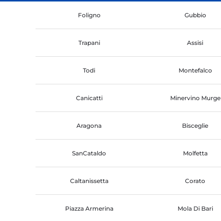
Foligno
Gubbio
Trapani
Assisi
Todi
Montefalco
Canicatti
Minervino Murge
Aragona
Bisceglie
SanCataldo
Molfetta
Caltanissetta
Corato
Piazza Armerina
Mola Di Bari