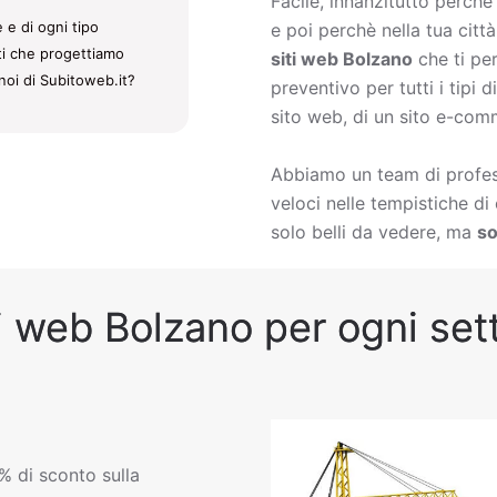
Facile, innanzitutto perch
 e di ogni tipo
e poi perchè nella tua citt
iti che progettiamo
siti web Bolzano
che ti pe
noi di Subitoweb.it?
preventivo per tutti i tipi
sito web, di un sito e-comm
Abbiamo un team di profess
veloci nelle tempistiche d
solo belli da vedere, ma
so
i web Bolzano per ogni sett
% di sconto sulla