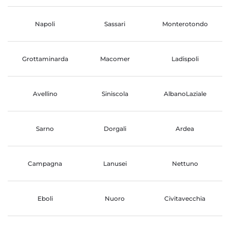
Napoli
Sassari
Monterotondo
Grottaminarda
Macomer
Ladispoli
Avellino
Siniscola
AlbanoLaziale
Sarno
Dorgali
Ardea
Campagna
Lanusei
Nettuno
Eboli
Nuoro
Civitavecchia