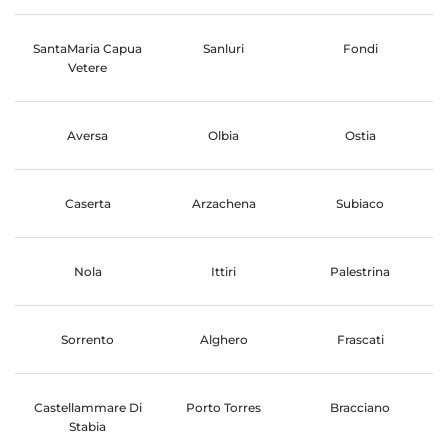
SantaMaria Capua
Sanluri
Fondi
Vetere
Aversa
Olbia
Ostia
Caserta
Arzachena
Subiaco
Nola
Ittiri
Palestrina
Sorrento
Alghero
Frascati
Castellammare Di
Porto Torres
Bracciano
Stabia