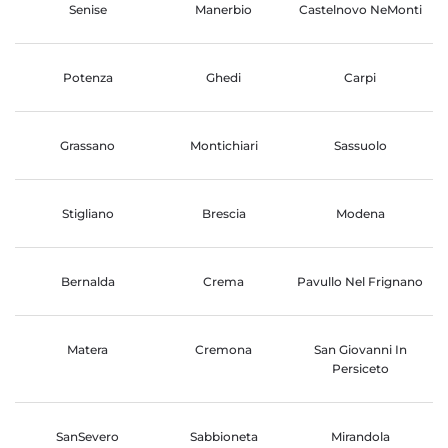
Senise
Manerbio
Castelnovo NeMonti
Potenza
Ghedi
Carpi
Grassano
Montichiari
Sassuolo
Stigliano
Brescia
Modena
Bernalda
Crema
Pavullo Nel Frignano
Matera
Cremona
San Giovanni In
Persiceto
SanSevero
Sabbioneta
Mirandola