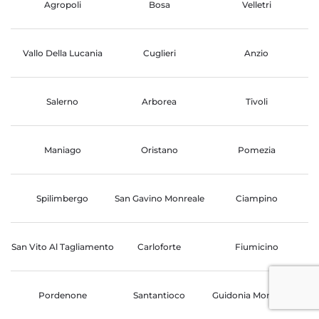
Agropoli
Bosa
Velletri
Vallo Della Lucania
Cuglieri
Anzio
Salerno
Arborea
Tivoli
Maniago
Oristano
Pomezia
Spilimbergo
San Gavino Monreale
Ciampino
San Vito Al Tagliamento
Carloforte
Fiumicino
Pordenone
Santantioco
Guidonia Montecelio