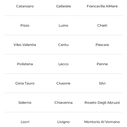
Catanzaro
Gallarate
Francavilla AlMare
Pizzo
Luino
Chieti
Vibo Valentia
Cantu
Pescara
Polistena
Lecco
Penne
Gioia Tauro
Clusone
Silvi
Siderno
Chiavenna
Roseto Degli Abruzzi
Locri
Livigno
Montorio Al Vomano