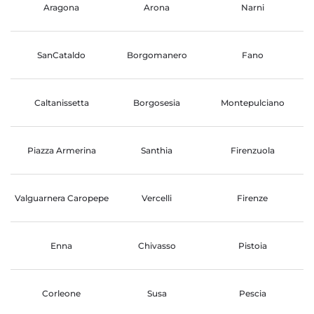
Aragona
Arona
Narni
SanCataldo
Borgomanero
Fano
Caltanissetta
Borgosesia
Montepulciano
Piazza Armerina
Santhia
Firenzuola
Valguarnera Caropepe
Vercelli
Firenze
Enna
Chivasso
Pistoia
Corleone
Susa
Pescia