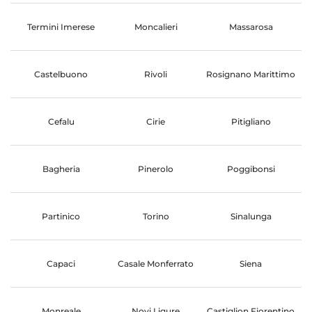
Termini Imerese
Moncalieri
Massarosa
Castelbuono
Rivoli
Rosignano Marittimo
Cefalu
Cirie
Pitigliano
Bagheria
Pinerolo
Poggibonsi
Partinico
Torino
Sinalunga
Capaci
Casale Monferrato
Siena
Monreale
Novi Ligure
Castiglion Fiorentino