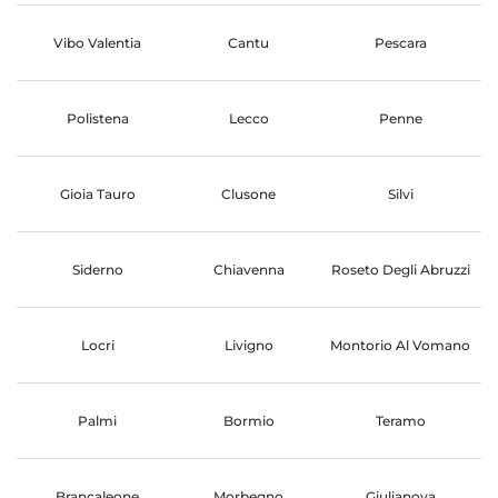
Vibo Valentia
Cantu
Pescara
Polistena
Lecco
Penne
Gioia Tauro
Clusone
Silvi
Siderno
Chiavenna
Roseto Degli Abruzzi
Locri
Livigno
Montorio Al Vomano
Palmi
Bormio
Teramo
Brancaleone
Morbegno
Giulianova