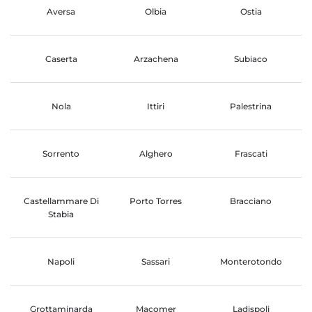
Aversa
Olbia
Ostia
Caserta
Arzachena
Subiaco
Nola
Ittiri
Palestrina
Sorrento
Alghero
Frascati
Castellammare Di
Porto Torres
Bracciano
Stabia
Napoli
Sassari
Monterotondo
Grottaminarda
Macomer
Ladispoli