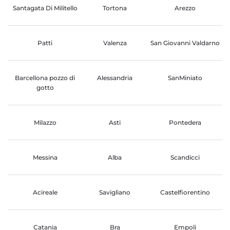
Santagata Di Militello
Tortona
Arezzo
Patti
Valenza
San Giovanni Valdarno
Barcellona pozzo di
Alessandria
SanMiniato
gotto
Milazzo
Asti
Pontedera
Messina
Alba
Scandicci
Acireale
Savigliano
Castelfiorentino
Catania
Bra
Empoli