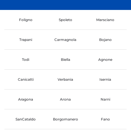
Foligno
Spoleto
Marsciano
Trapani
Carmagnola
Bojano
Todi
Biella
Agnone
Canicatti
Verbania
Isernia
Aragona
Arona
Narni
SanCataldo
Borgomanero
Fano