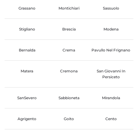
Grassano
Montichiari
Sassuolo
Stigliano
Brescia
Modena
Bernalda
Crema
Pavullo Nel Frignano
Matera
Cremona
San Giovanni In
Persiceto
SanSevero
Sabbioneta
Mirandola
Agrigento
Goito
Cento