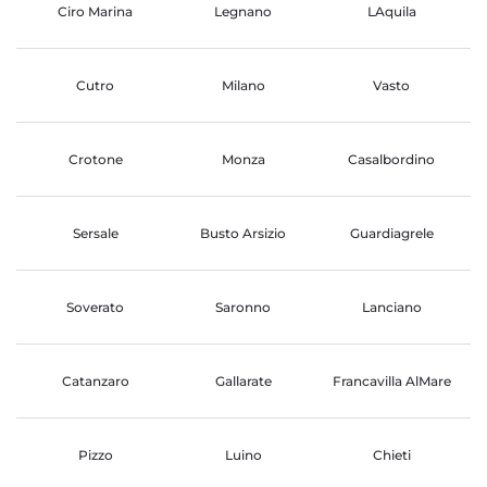
Ciro Marina
Legnano
LAquila
Cutro
Milano
Vasto
Crotone
Monza
Casalbordino
Sersale
Busto Arsizio
Guardiagrele
Soverato
Saronno
Lanciano
Catanzaro
Gallarate
Francavilla AlMare
Pizzo
Luino
Chieti