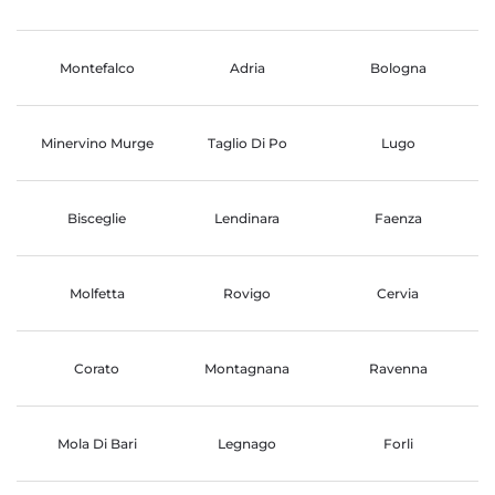
Montefalco
Adria
Bologna
Minervino Murge
Taglio Di Po
Lugo
Bisceglie
Lendinara
Faenza
Molfetta
Rovigo
Cervia
Corato
Montagnana
Ravenna
Mola Di Bari
Legnago
Forli