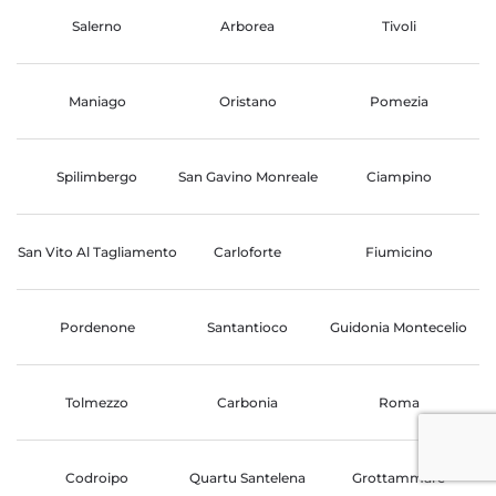
Salerno
Arborea
Tivoli
Maniago
Oristano
Pomezia
Spilimbergo
San Gavino Monreale
Ciampino
San Vito Al Tagliamento
Carloforte
Fiumicino
Pordenone
Santantioco
Guidonia Montecelio
Tolmezzo
Carbonia
Roma
Codroipo
Quartu Santelena
Grottammare