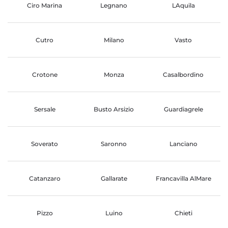
Ciro Marina
Legnano
LAquila
Cutro
Milano
Vasto
Crotone
Monza
Casalbordino
Sersale
Busto Arsizio
Guardiagrele
Soverato
Saronno
Lanciano
Catanzaro
Gallarate
Francavilla AlMare
Pizzo
Luino
Chieti