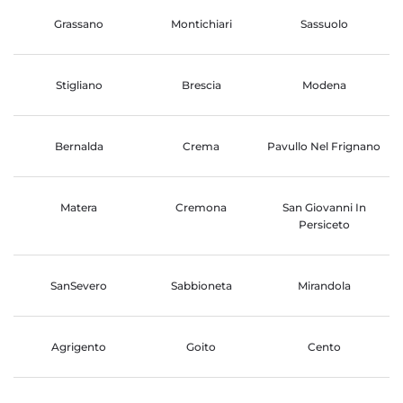
Grassano
Montichiari
Sassuolo
Stigliano
Brescia
Modena
Bernalda
Crema
Pavullo Nel Frignano
Matera
Cremona
San Giovanni In
Persiceto
SanSevero
Sabbioneta
Mirandola
Agrigento
Goito
Cento