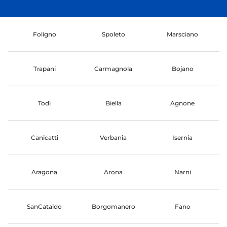
Foligno
Spoleto
Marsciano
Trapani
Carmagnola
Bojano
Todi
Biella
Agnone
Canicatti
Verbania
Isernia
Aragona
Arona
Narni
SanCataldo
Borgomanero
Fano