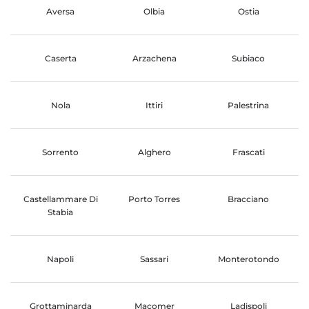
Aversa
Olbia
Ostia
Caserta
Arzachena
Subiaco
Nola
Ittiri
Palestrina
Sorrento
Alghero
Frascati
Castellammare Di
Porto Torres
Bracciano
Stabia
Napoli
Sassari
Monterotondo
Grottaminarda
Macomer
Ladispoli