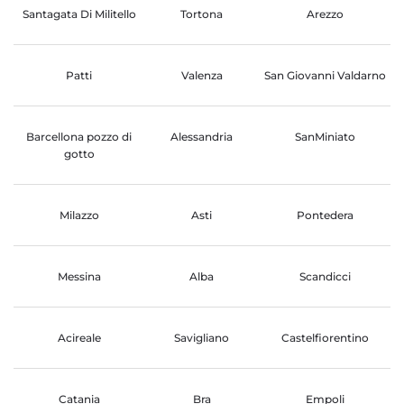
Santagata Di Militello
Tortona
Arezzo
Patti
Valenza
San Giovanni Valdarno
Barcellona pozzo di
Alessandria
SanMiniato
gotto
Milazzo
Asti
Pontedera
Messina
Alba
Scandicci
Acireale
Savigliano
Castelfiorentino
Catania
Bra
Empoli