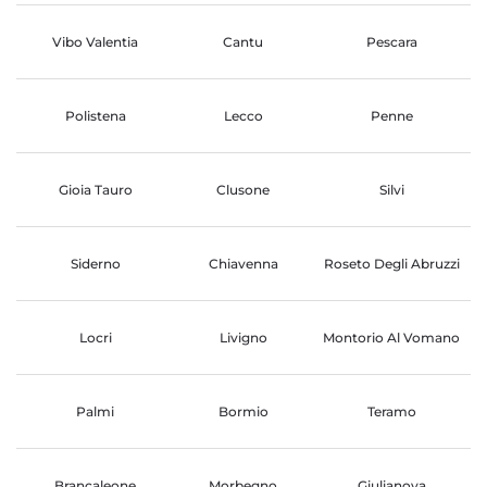
Vibo Valentia
Cantu
Pescara
Polistena
Lecco
Penne
Gioia Tauro
Clusone
Silvi
Siderno
Chiavenna
Roseto Degli Abruzzi
Locri
Livigno
Montorio Al Vomano
Palmi
Bormio
Teramo
Brancaleone
Morbegno
Giulianova