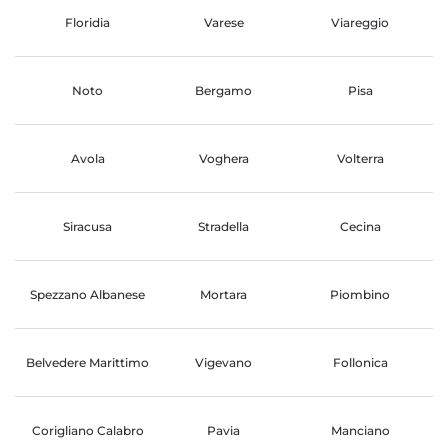
Floridia
Varese
Viareggio
Noto
Bergamo
Pisa
Avola
Voghera
Volterra
Siracusa
Stradella
Cecina
Spezzano Albanese
Mortara
Piombino
Belvedere Marittimo
Vigevano
Follonica
Corigliano Calabro
Pavia
Manciano