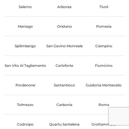
Salerno
Arborea
Tivoli
Maniago
Oristano
Pomezia
Spilimbergo
San Gavino Monreale
Ciampino
San Vito Al Tagliamento
Carloforte
Fiumicino
Pordenone
Santantioco
Guidonia Montecelio
Tolmezzo
Carbonia
Roma
Codroipo
Quartu Santelena
Grottammare