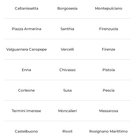
Caltanissetta
Borgosesia
Montepulciano
Piazza Armerina
Santhia
Firenzuola
Valguarnera Caropepe
Vercelli
Firenze
Enna
Chivasso
Pistoia
Corleone
Susa
Pescia
Termini Imerese
Moncalieri
Massarosa
Castelbuono
Rivoli
Rosignano Marittimo