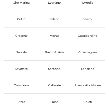
Ciro Marina
Legnano
LAquila
Cutro
Milano
Vasto
Crotone
Monza
Casalbordino
Sersale
Busto Arsizio
Guardiagrele
Soverato
Saronno
Lanciano
Catanzaro
Gallarate
Francavilla AlMare
Pizzo
Luino
Chieti