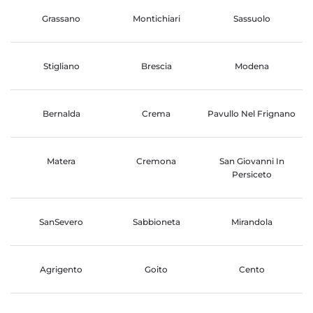
Grassano
Montichiari
Sassuolo
Stigliano
Brescia
Modena
Bernalda
Crema
Pavullo Nel Frignano
Matera
Cremona
San Giovanni In
Persiceto
SanSevero
Sabbioneta
Mirandola
Agrigento
Goito
Cento