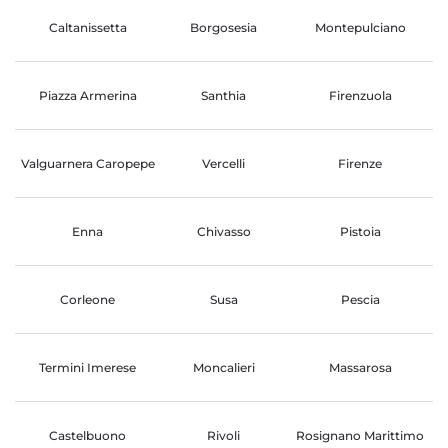
Caltanissetta
Borgosesia
Montepulciano
Piazza Armerina
Santhia
Firenzuola
Valguarnera Caropepe
Vercelli
Firenze
Enna
Chivasso
Pistoia
Corleone
Susa
Pescia
Termini Imerese
Moncalieri
Massarosa
Castelbuono
Rivoli
Rosignano Marittimo