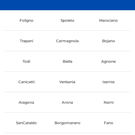
Foligno
Spoleto
Marsciano
Trapani
Carmagnola
Bojano
Todi
Biella
Agnone
Canicatti
Verbania
Isernia
Aragona
Arona
Narni
SanCataldo
Borgomanero
Fano