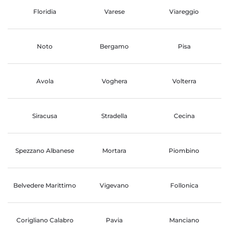
Floridia
Varese
Viareggio
Noto
Bergamo
Pisa
Avola
Voghera
Volterra
Siracusa
Stradella
Cecina
Spezzano Albanese
Mortara
Piombino
Belvedere Marittimo
Vigevano
Follonica
Corigliano Calabro
Pavia
Manciano