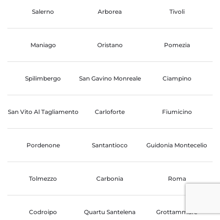
Salerno
Arborea
Tivoli
Maniago
Oristano
Pomezia
Spilimbergo
San Gavino Monreale
Ciampino
San Vito Al Tagliamento
Carloforte
Fiumicino
Pordenone
Santantioco
Guidonia Montecelio
Tolmezzo
Carbonia
Roma
Codroipo
Quartu Santelena
Grottammare