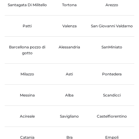
Santagata Di Militello
Tortona
Arezzo
Patti
Valenza
San Giovanni Valdarno
Barcellona pozzo di
Alessandria
SanMiniato
gotto
Milazzo
Asti
Pontedera
Messina
Alba
Scandicci
Acireale
Savigliano
Castelfiorentino
Catania
Bra
Empoli