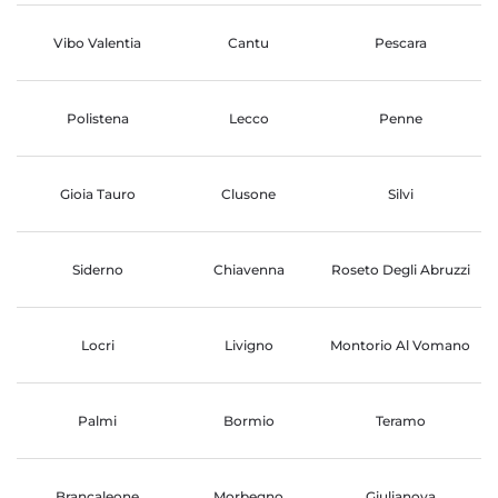
Vibo Valentia
Cantu
Pescara
Polistena
Lecco
Penne
Gioia Tauro
Clusone
Silvi
Siderno
Chiavenna
Roseto Degli Abruzzi
Locri
Livigno
Montorio Al Vomano
Palmi
Bormio
Teramo
Brancaleone
Morbegno
Giulianova