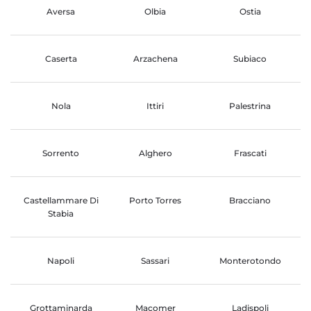
Aversa
Olbia
Ostia
Caserta
Arzachena
Subiaco
Nola
Ittiri
Palestrina
Sorrento
Alghero
Frascati
Castellammare Di
Porto Torres
Bracciano
Stabia
Napoli
Sassari
Monterotondo
Grottaminarda
Macomer
Ladispoli