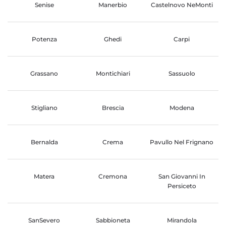
Senise
Manerbio
Castelnovo NeMonti
Potenza
Ghedi
Carpi
Grassano
Montichiari
Sassuolo
Stigliano
Brescia
Modena
Bernalda
Crema
Pavullo Nel Frignano
Matera
Cremona
San Giovanni In
Persiceto
SanSevero
Sabbioneta
Mirandola