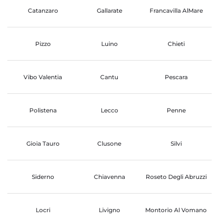
Catanzaro
Gallarate
Francavilla AlMare
Pizzo
Luino
Chieti
Vibo Valentia
Cantu
Pescara
Polistena
Lecco
Penne
Gioia Tauro
Clusone
Silvi
Siderno
Chiavenna
Roseto Degli Abruzzi
Locri
Livigno
Montorio Al Vomano