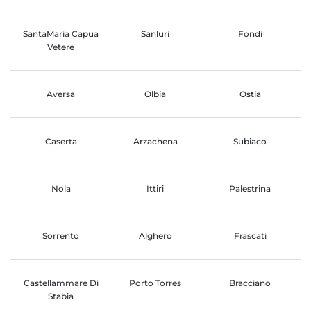
SantaMaria Capua
Sanluri
Fondi
Vetere
Aversa
Olbia
Ostia
Caserta
Arzachena
Subiaco
Nola
Ittiri
Palestrina
Sorrento
Alghero
Frascati
Castellammare Di
Porto Torres
Bracciano
Stabia