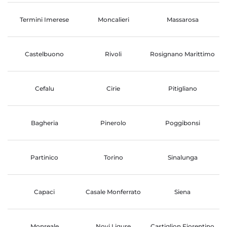
Termini Imerese
Moncalieri
Massarosa
Castelbuono
Rivoli
Rosignano Marittimo
Cefalu
Cirie
Pitigliano
Bagheria
Pinerolo
Poggibonsi
Partinico
Torino
Sinalunga
Capaci
Casale Monferrato
Siena
Monreale
Novi Ligure
Castiglion Fiorentino