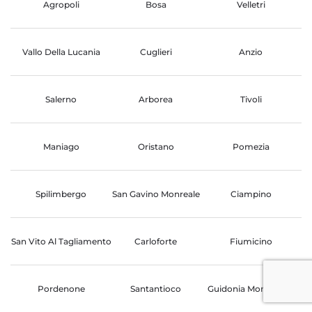
Agropoli
Bosa
Velletri
Vallo Della Lucania
Cuglieri
Anzio
Salerno
Arborea
Tivoli
Maniago
Oristano
Pomezia
Spilimbergo
San Gavino Monreale
Ciampino
San Vito Al Tagliamento
Carloforte
Fiumicino
Pordenone
Santantioco
Guidonia Montecelio