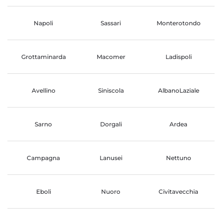
Napoli
Sassari
Monterotondo
Grottaminarda
Macomer
Ladispoli
Avellino
Siniscola
AlbanoLaziale
Sarno
Dorgali
Ardea
Campagna
Lanusei
Nettuno
Eboli
Nuoro
Civitavecchia