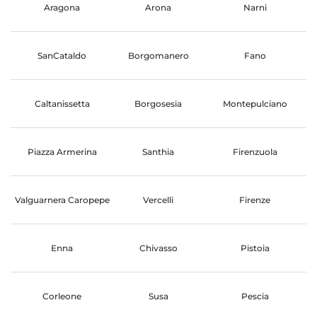
Aragona
Arona
Narni
SanCataldo
Borgomanero
Fano
Caltanissetta
Borgosesia
Montepulciano
Piazza Armerina
Santhia
Firenzuola
Valguarnera Caropepe
Vercelli
Firenze
Enna
Chivasso
Pistoia
Corleone
Susa
Pescia