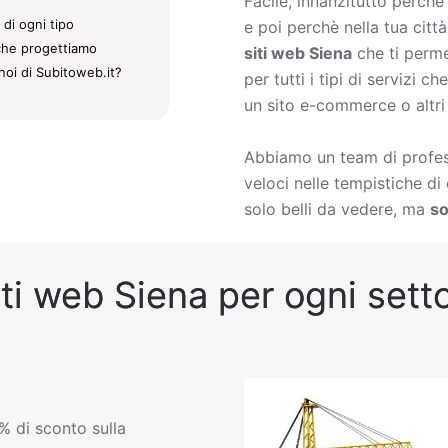
Facile, innanzitutto perch
 di ogni tipo
e poi perchè nella tua citt
i che progettiamo
siti web Siena
che ti perme
noi di Subitoweb.it?
per tutti i tipi di servizi 
un sito e-commerce o altri
Abbiamo un team di profess
veloci nelle tempistiche d
solo belli da vedere, ma
so
ti web Siena per ogni setto
% di sconto sulla