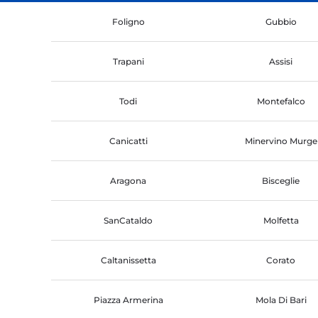
Foligno
Gubbio
Trapani
Assisi
Todi
Montefalco
Canicatti
Minervino Murge
Aragona
Bisceglie
SanCataldo
Molfetta
Caltanissetta
Corato
Piazza Armerina
Mola Di Bari