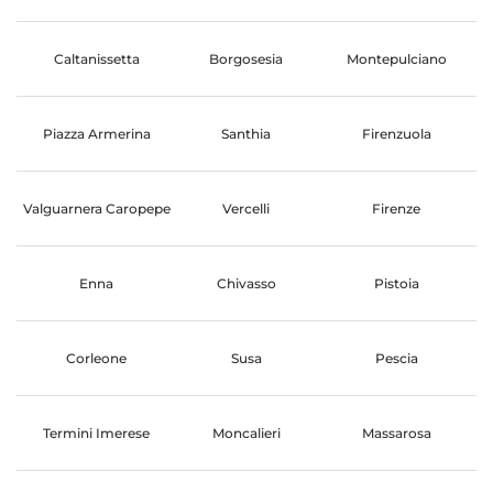
Caltanissetta
Borgosesia
Montepulciano
Piazza Armerina
Santhia
Firenzuola
Valguarnera Caropepe
Vercelli
Firenze
Enna
Chivasso
Pistoia
Corleone
Susa
Pescia
Termini Imerese
Moncalieri
Massarosa