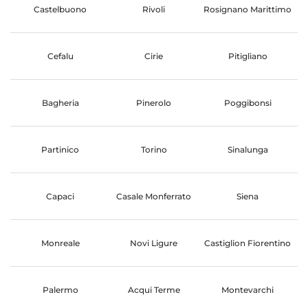
Castelbuono
Rivoli
Rosignano Marittimo
Cefalu
Cirie
Pitigliano
Bagheria
Pinerolo
Poggibonsi
Partinico
Torino
Sinalunga
Capaci
Casale Monferrato
Siena
Monreale
Novi Ligure
Castiglion Fiorentino
Palermo
Acqui Terme
Montevarchi