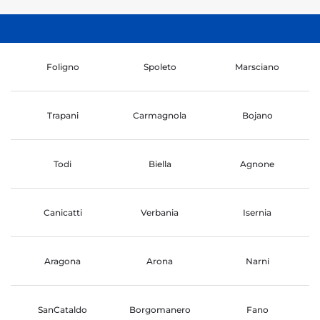
Foligno
Spoleto
Marsciano
Trapani
Carmagnola
Bojano
Todi
Biella
Agnone
Canicatti
Verbania
Isernia
Aragona
Arona
Narni
SanCataldo
Borgomanero
Fano