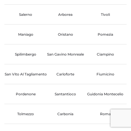
Salerno
Arborea
Tivoli
Maniago
Oristano
Pomezia
Spilimbergo
San Gavino Monreale
Ciampino
San Vito Al Tagliamento
Carloforte
Fiumicino
Pordenone
Santantioco
Guidonia Montecelio
Tolmezzo
Carbonia
Roma