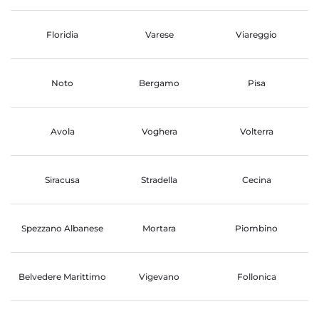
Floridia
Varese
Viareggio
Noto
Bergamo
Pisa
Avola
Voghera
Volterra
Siracusa
Stradella
Cecina
Spezzano Albanese
Mortara
Piombino
Belvedere Marittimo
Vigevano
Follonica