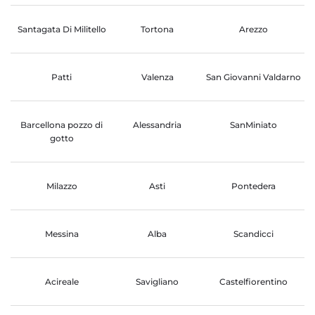
Santagata Di Militello
Tortona
Arezzo
Patti
Valenza
San Giovanni Valdarno
Barcellona pozzo di
Alessandria
SanMiniato
gotto
Milazzo
Asti
Pontedera
Messina
Alba
Scandicci
Acireale
Savigliano
Castelfiorentino