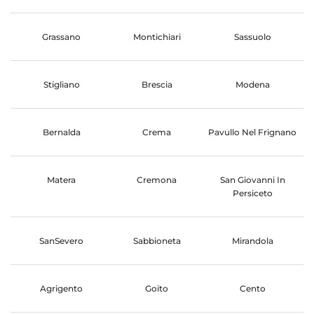
Grassano
Montichiari
Sassuolo
Stigliano
Brescia
Modena
Bernalda
Crema
Pavullo Nel Frignano
Matera
Cremona
San Giovanni In
Persiceto
SanSevero
Sabbioneta
Mirandola
Agrigento
Goito
Cento