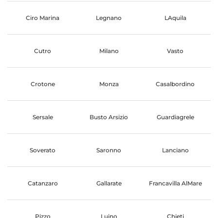
Ciro Marina
Legnano
LAquila
Cutro
Milano
Vasto
Crotone
Monza
Casalbordino
Sersale
Busto Arsizio
Guardiagrele
Soverato
Saronno
Lanciano
Catanzaro
Gallarate
Francavilla AlMare
Pizzo
Luino
Chieti