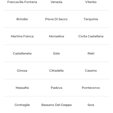
Francavilla Fontana
Venezia
Viterbo
Brindisi
Piove Di Sacco
Tarquinia
Martina Franca
Monselice
Civita Castellana
Castellaneta
Este
Rieti
Ginosa
Cittadella
Cassino
Massafra
Padova
Pontecorvo
Grottaglie
Bassano Del Grappa
Sora