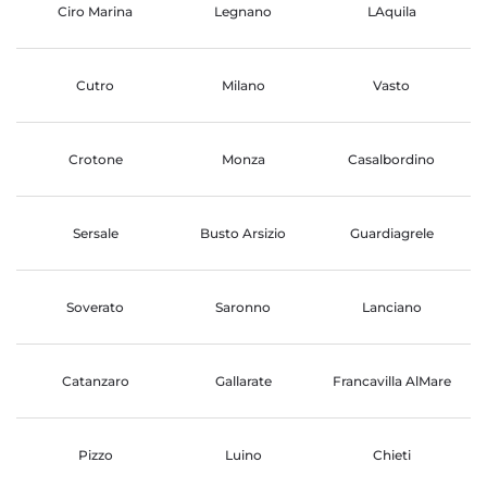
Ciro Marina
Legnano
LAquila
Cutro
Milano
Vasto
Crotone
Monza
Casalbordino
Sersale
Busto Arsizio
Guardiagrele
Soverato
Saronno
Lanciano
Catanzaro
Gallarate
Francavilla AlMare
Pizzo
Luino
Chieti