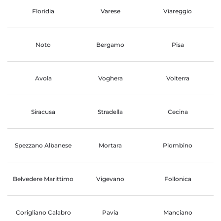
Floridia
Varese
Viareggio
Noto
Bergamo
Pisa
Avola
Voghera
Volterra
Siracusa
Stradella
Cecina
Spezzano Albanese
Mortara
Piombino
Belvedere Marittimo
Vigevano
Follonica
Corigliano Calabro
Pavia
Manciano