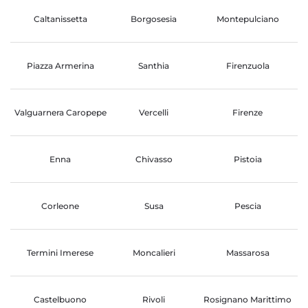
Caltanissetta
Borgosesia
Montepulciano
Piazza Armerina
Santhia
Firenzuola
Valguarnera Caropepe
Vercelli
Firenze
Enna
Chivasso
Pistoia
Corleone
Susa
Pescia
Termini Imerese
Moncalieri
Massarosa
Castelbuono
Rivoli
Rosignano Marittimo