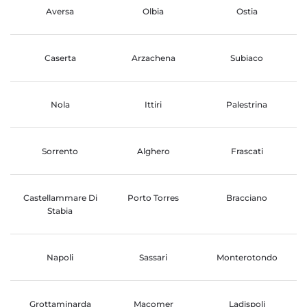
Aversa
Olbia
Ostia
Caserta
Arzachena
Subiaco
Nola
Ittiri
Palestrina
Sorrento
Alghero
Frascati
Castellammare Di
Porto Torres
Bracciano
Stabia
Napoli
Sassari
Monterotondo
Grottaminarda
Macomer
Ladispoli