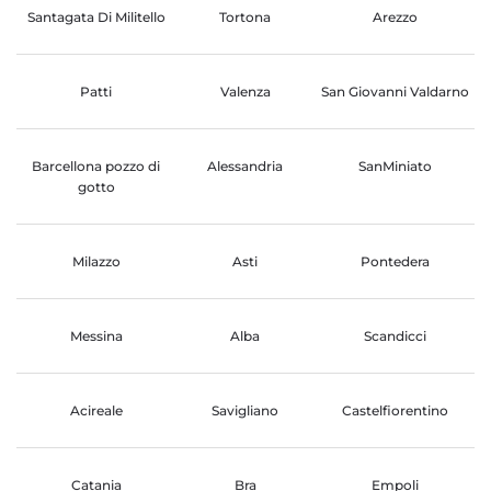
Santagata Di Militello
Tortona
Arezzo
Patti
Valenza
San Giovanni Valdarno
Barcellona pozzo di
Alessandria
SanMiniato
gotto
Milazzo
Asti
Pontedera
Messina
Alba
Scandicci
Acireale
Savigliano
Castelfiorentino
Catania
Bra
Empoli