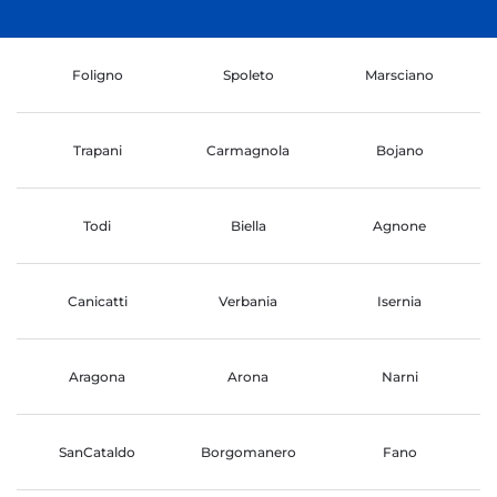
Foligno
Spoleto
Marsciano
Trapani
Carmagnola
Bojano
Todi
Biella
Agnone
Canicatti
Verbania
Isernia
Aragona
Arona
Narni
SanCataldo
Borgomanero
Fano