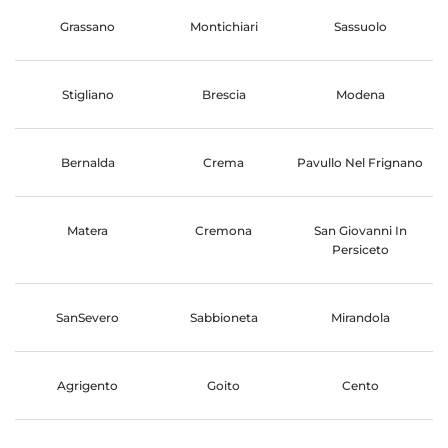
Grassano
Montichiari
Sassuolo
Stigliano
Brescia
Modena
Bernalda
Crema
Pavullo Nel Frignano
Matera
Cremona
San Giovanni In
Persiceto
SanSevero
Sabbioneta
Mirandola
Agrigento
Goito
Cento