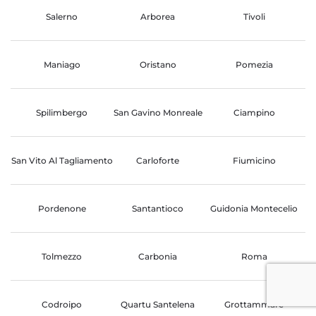
Salerno
Arborea
Tivoli
Maniago
Oristano
Pomezia
Spilimbergo
San Gavino Monreale
Ciampino
San Vito Al Tagliamento
Carloforte
Fiumicino
Pordenone
Santantioco
Guidonia Montecelio
Tolmezzo
Carbonia
Roma
Codroipo
Quartu Santelena
Grottammare