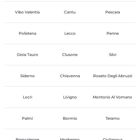
Vibo Valentia
Cantu
Pescara
Polistena
Lecco
Penne
Gioia Tauro
Clusone
Silvi
Siderno
Chiavenna
Roseto Degli Abruzzi
Locri
Livigno
Montorio Al Vomano
Palmi
Bormio
Teramo
Brancaleone
Morbegno
Giulianova