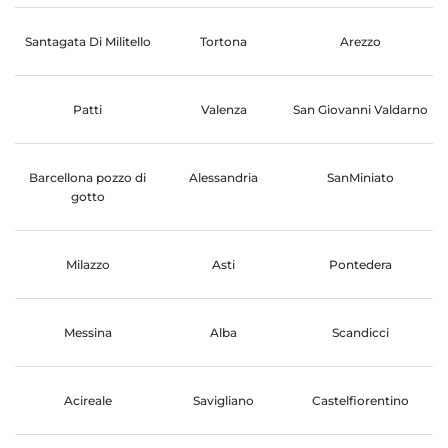
Santagata Di Militello
Tortona
Arezzo
Patti
Valenza
San Giovanni Valdarno
Barcellona pozzo di
Alessandria
SanMiniato
gotto
Milazzo
Asti
Pontedera
Messina
Alba
Scandicci
Acireale
Savigliano
Castelfiorentino