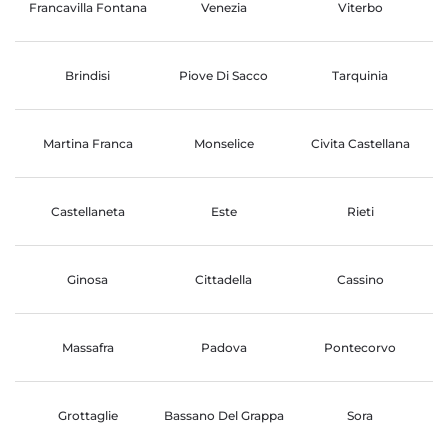
Francavilla Fontana
Venezia
Viterbo
Brindisi
Piove Di Sacco
Tarquinia
Martina Franca
Monselice
Civita Castellana
Castellaneta
Este
Rieti
Ginosa
Cittadella
Cassino
Massafra
Padova
Pontecorvo
Grottaglie
Bassano Del Grappa
Sora