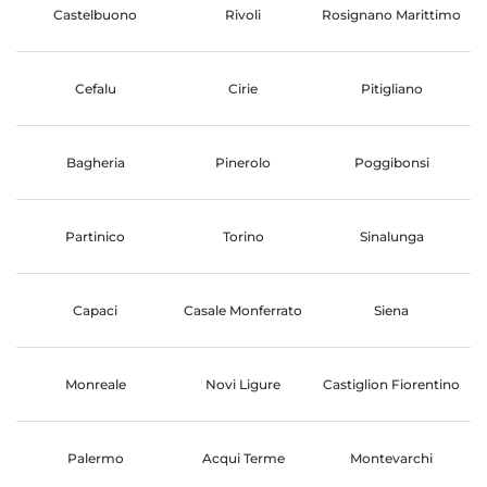
Castelbuono
Rivoli
Rosignano Marittimo
Cefalu
Cirie
Pitigliano
Bagheria
Pinerolo
Poggibonsi
Partinico
Torino
Sinalunga
Capaci
Casale Monferrato
Siena
Monreale
Novi Ligure
Castiglion Fiorentino
Palermo
Acqui Terme
Montevarchi