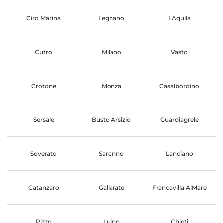
Ciro Marina
Legnano
LAquila
Cutro
Milano
Vasto
Crotone
Monza
Casalbordino
Sersale
Busto Arsizio
Guardiagrele
Soverato
Saronno
Lanciano
Catanzaro
Gallarate
Francavilla AlMare
Pizzo
Luino
Chieti