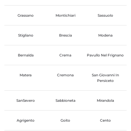
Grassano
Montichiari
Sassuolo
Stigliano
Brescia
Modena
Bernalda
Crema
Pavullo Nel Frignano
Matera
Cremona
San Giovanni In
Persiceto
SanSevero
Sabbioneta
Mirandola
Agrigento
Goito
Cento