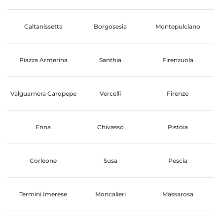
Caltanissetta
Borgosesia
Montepulciano
Piazza Armerina
Santhia
Firenzuola
Valguarnera Caropepe
Vercelli
Firenze
Enna
Chivasso
Pistoia
Corleone
Susa
Pescia
Termini Imerese
Moncalieri
Massarosa