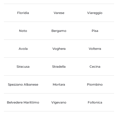
Floridia
Varese
Viareggio
Noto
Bergamo
Pisa
Avola
Voghera
Volterra
Siracusa
Stradella
Cecina
Spezzano Albanese
Mortara
Piombino
Belvedere Marittimo
Vigevano
Follonica