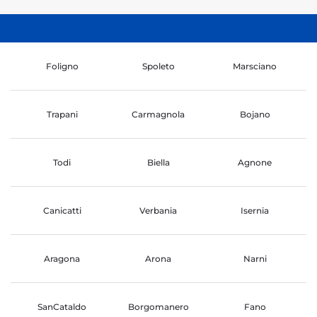
Foligno
Spoleto
Marsciano
Trapani
Carmagnola
Bojano
Todi
Biella
Agnone
Canicatti
Verbania
Isernia
Aragona
Arona
Narni
SanCataldo
Borgomanero
Fano