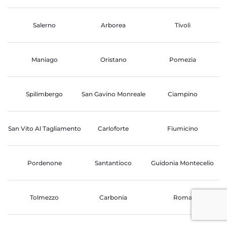
Salerno
Arborea
Tivoli
Maniago
Oristano
Pomezia
Spilimbergo
San Gavino Monreale
Ciampino
San Vito Al Tagliamento
Carloforte
Fiumicino
Pordenone
Santantioco
Guidonia Montecelio
Tolmezzo
Carbonia
Roma