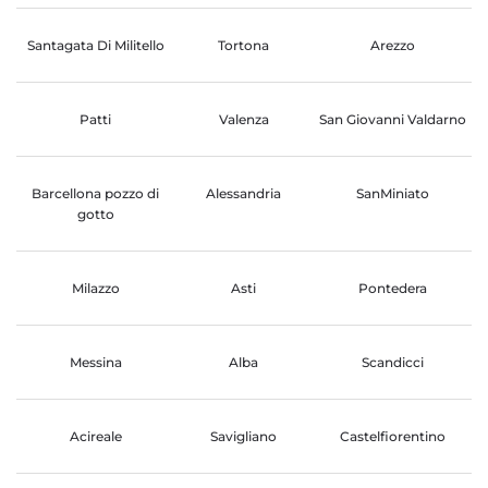
Santagata Di Militello
Tortona
Arezzo
Patti
Valenza
San Giovanni Valdarno
Barcellona pozzo di
Alessandria
SanMiniato
gotto
Milazzo
Asti
Pontedera
Messina
Alba
Scandicci
Acireale
Savigliano
Castelfiorentino