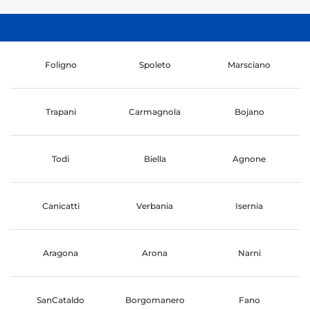
Foligno
Spoleto
Marsciano
Trapani
Carmagnola
Bojano
Todi
Biella
Agnone
Canicatti
Verbania
Isernia
Aragona
Arona
Narni
SanCataldo
Borgomanero
Fano