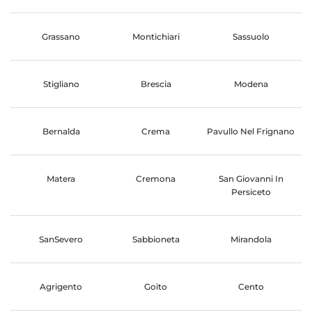
Grassano
Montichiari
Sassuolo
Stigliano
Brescia
Modena
Bernalda
Crema
Pavullo Nel Frignano
Matera
Cremona
San Giovanni In
Persiceto
SanSevero
Sabbioneta
Mirandola
Agrigento
Goito
Cento