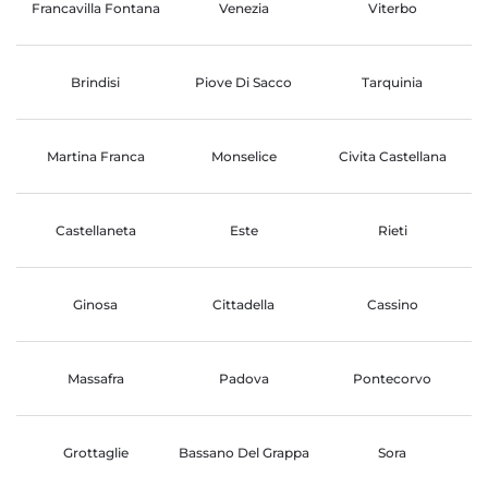
Francavilla Fontana
Venezia
Viterbo
Brindisi
Piove Di Sacco
Tarquinia
Martina Franca
Monselice
Civita Castellana
Castellaneta
Este
Rieti
Ginosa
Cittadella
Cassino
Massafra
Padova
Pontecorvo
Grottaglie
Bassano Del Grappa
Sora