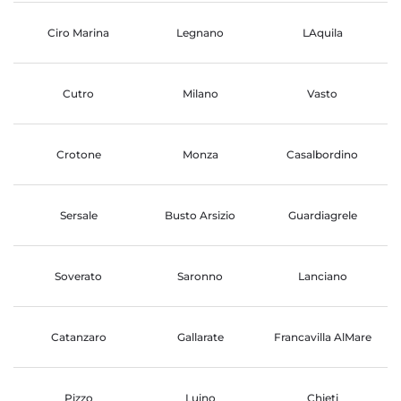
Ciro Marina
Legnano
LAquila
Cutro
Milano
Vasto
Crotone
Monza
Casalbordino
Sersale
Busto Arsizio
Guardiagrele
Soverato
Saronno
Lanciano
Catanzaro
Gallarate
Francavilla AlMare
Pizzo
Luino
Chieti