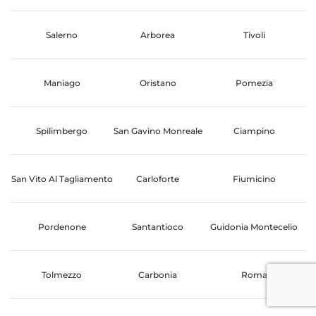
Salerno
Arborea
Tivoli
Maniago
Oristano
Pomezia
Spilimbergo
San Gavino Monreale
Ciampino
San Vito Al Tagliamento
Carloforte
Fiumicino
Pordenone
Santantioco
Guidonia Montecelio
Tolmezzo
Carbonia
Roma