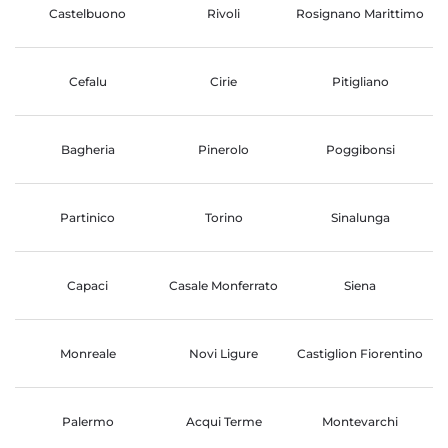
Castelbuono
Rivoli
Rosignano Marittimo
Cefalu
Cirie
Pitigliano
Bagheria
Pinerolo
Poggibonsi
Partinico
Torino
Sinalunga
Capaci
Casale Monferrato
Siena
Monreale
Novi Ligure
Castiglion Fiorentino
Palermo
Acqui Terme
Montevarchi