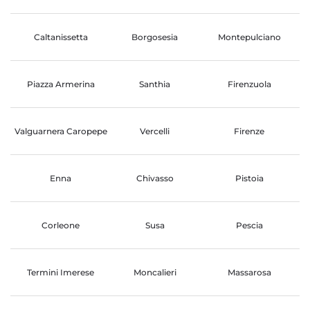
Caltanissetta
Borgosesia
Montepulciano
Piazza Armerina
Santhia
Firenzuola
Valguarnera Caropepe
Vercelli
Firenze
Enna
Chivasso
Pistoia
Corleone
Susa
Pescia
Termini Imerese
Moncalieri
Massarosa