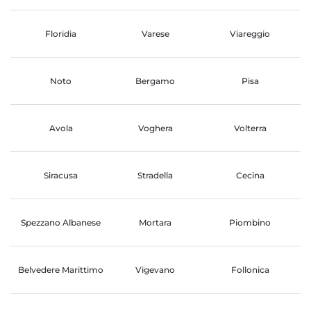
Floridia
Varese
Viareggio
Noto
Bergamo
Pisa
Avola
Voghera
Volterra
Siracusa
Stradella
Cecina
Spezzano Albanese
Mortara
Piombino
Belvedere Marittimo
Vigevano
Follonica