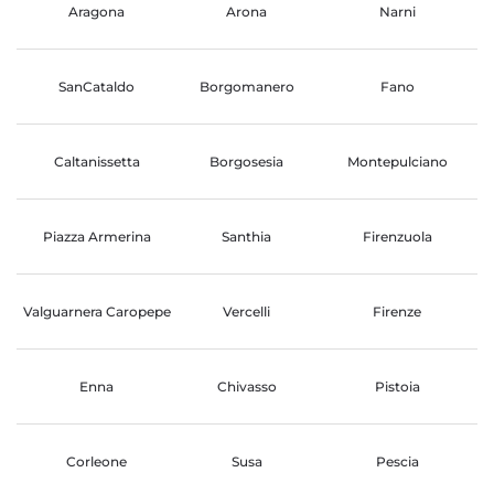
Aragona
Arona
Narni
SanCataldo
Borgomanero
Fano
Caltanissetta
Borgosesia
Montepulciano
Piazza Armerina
Santhia
Firenzuola
Valguarnera Caropepe
Vercelli
Firenze
Enna
Chivasso
Pistoia
Corleone
Susa
Pescia