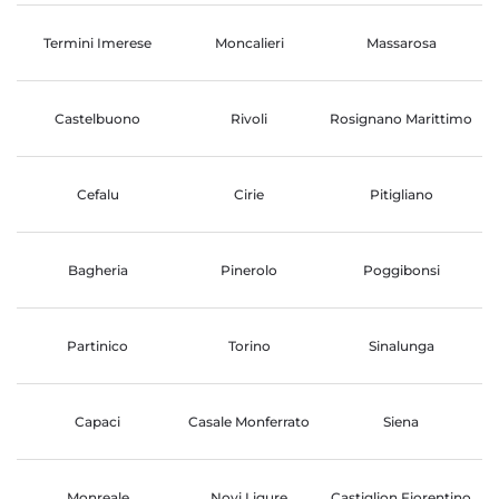
Termini Imerese
Moncalieri
Massarosa
Castelbuono
Rivoli
Rosignano Marittimo
Cefalu
Cirie
Pitigliano
Bagheria
Pinerolo
Poggibonsi
Partinico
Torino
Sinalunga
Capaci
Casale Monferrato
Siena
Monreale
Novi Ligure
Castiglion Fiorentino