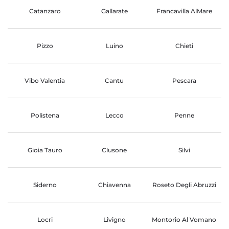
Catanzaro
Gallarate
Francavilla AlMare
Pizzo
Luino
Chieti
Vibo Valentia
Cantu
Pescara
Polistena
Lecco
Penne
Gioia Tauro
Clusone
Silvi
Siderno
Chiavenna
Roseto Degli Abruzzi
Locri
Livigno
Montorio Al Vomano