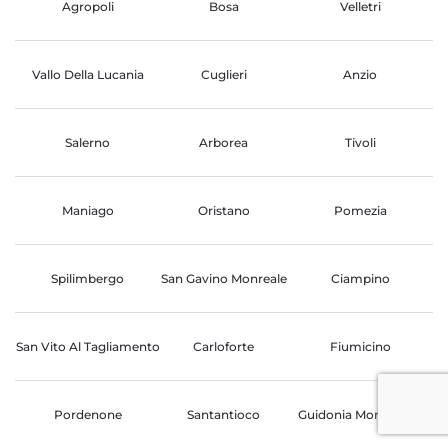
Agropoli
Bosa
Velletri
Vallo Della Lucania
Cuglieri
Anzio
Salerno
Arborea
Tivoli
Maniago
Oristano
Pomezia
Spilimbergo
San Gavino Monreale
Ciampino
San Vito Al Tagliamento
Carloforte
Fiumicino
Pordenone
Santantioco
Guidonia Montecelio