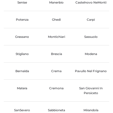
Senise
Manerbio
Castelnovo NeMonti
Potenza
Ghedi
Carpi
Grassano
Montichiari
Sassuolo
Stigliano
Brescia
Modena
Bernalda
Crema
Pavullo Nel Frignano
Matera
Cremona
San Giovanni In
Persiceto
SanSevero
Sabbioneta
Mirandola