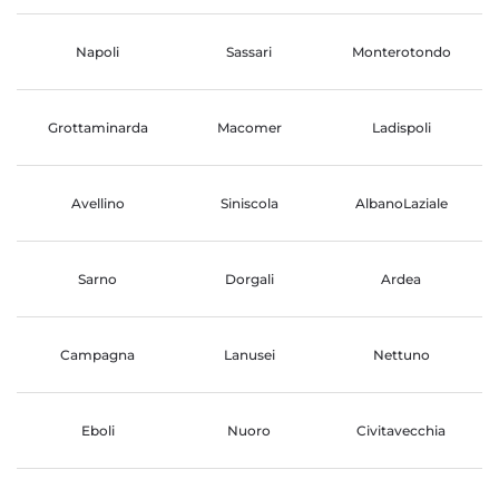
Napoli
Sassari
Monterotondo
Grottaminarda
Macomer
Ladispoli
Avellino
Siniscola
AlbanoLaziale
Sarno
Dorgali
Ardea
Campagna
Lanusei
Nettuno
Eboli
Nuoro
Civitavecchia