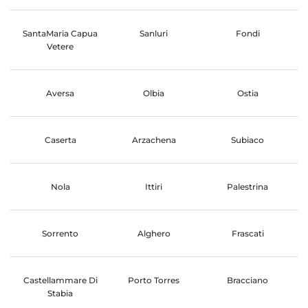
SantaMaria Capua
Sanluri
Fondi
Vetere
Aversa
Olbia
Ostia
Caserta
Arzachena
Subiaco
Nola
Ittiri
Palestrina
Sorrento
Alghero
Frascati
Castellammare Di
Porto Torres
Bracciano
Stabia