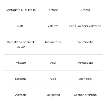
Santagata Di Militello
Tortona
Arezzo
Patti
Valenza
San Giovanni Valdarno
Barcellona pozzo di
Alessandria
SanMiniato
gotto
Milazzo
Asti
Pontedera
Messina
Alba
Scandicci
Acireale
Savigliano
Castelfiorentino