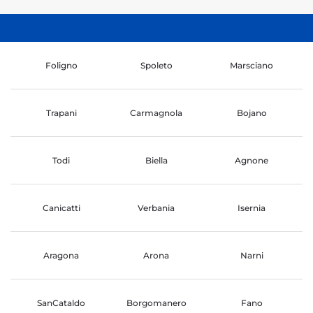
Foligno
Spoleto
Marsciano
Trapani
Carmagnola
Bojano
Todi
Biella
Agnone
Canicatti
Verbania
Isernia
Aragona
Arona
Narni
SanCataldo
Borgomanero
Fano