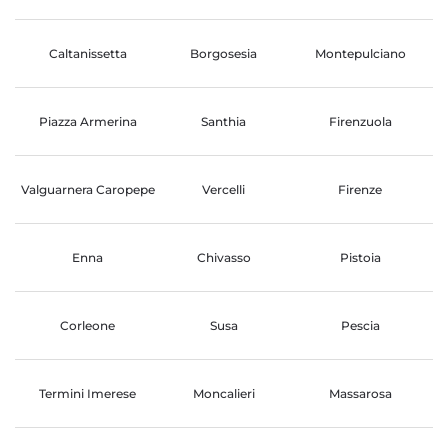
Caltanissetta
Borgosesia
Montepulciano
Piazza Armerina
Santhia
Firenzuola
Valguarnera Caropepe
Vercelli
Firenze
Enna
Chivasso
Pistoia
Corleone
Susa
Pescia
Termini Imerese
Moncalieri
Massarosa