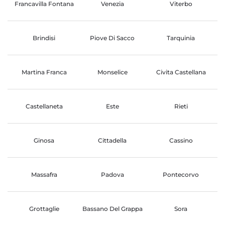
Francavilla Fontana
Venezia
Viterbo
Brindisi
Piove Di Sacco
Tarquinia
Martina Franca
Monselice
Civita Castellana
Castellaneta
Este
Rieti
Ginosa
Cittadella
Cassino
Massafra
Padova
Pontecorvo
Grottaglie
Bassano Del Grappa
Sora