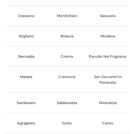
Grassano
Montichiari
Sassuolo
Stigliano
Brescia
Modena
Bernalda
Crema
Pavullo Nel Frignano
Matera
Cremona
San Giovanni In
Persiceto
SanSevero
Sabbioneta
Mirandola
Agrigento
Goito
Cento