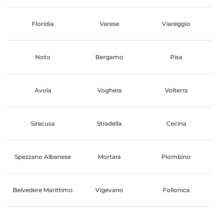
Floridia
Varese
Viareggio
Noto
Bergamo
Pisa
Avola
Voghera
Volterra
Siracusa
Stradella
Cecina
Spezzano Albanese
Mortara
Piombino
Belvedere Marittimo
Vigevano
Follonica