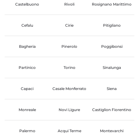
Castelbuono
Rivoli
Rosignano Marittimo
Cefalu
Cirie
Pitigliano
Bagheria
Pinerolo
Poggibonsi
Partinico
Torino
Sinalunga
Capaci
Casale Monferrato
Siena
Monreale
Novi Ligure
Castiglion Fiorentino
Palermo
Acqui Terme
Montevarchi