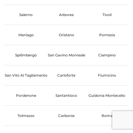
Salerno
Arborea
Tivoli
Maniago
Oristano
Pomezia
Spilimbergo
San Gavino Monreale
Ciampino
San Vito Al Tagliamento
Carloforte
Fiumicino
Pordenone
Santantioco
Guidonia Montecelio
Tolmezzo
Carbonia
Roma