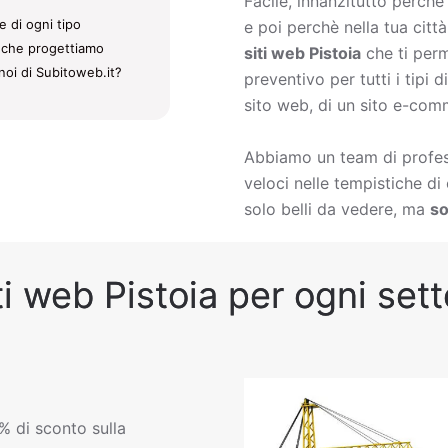
Facile, innanzitutto perch
e di ogni tipo
e poi perchè nella tua citt
ti che progettiamo
siti web Pistoia
che ti perm
noi di Subitoweb.it?
preventivo per tutti i tipi
sito web, di un sito e-comm
Abbiamo un team di profess
veloci nelle tempistiche d
solo belli da vedere, ma
so
i web Pistoia per ogni sett
% di sconto sulla