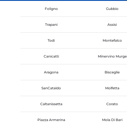
Foligno
Gubbio
Trapani
Assisi
Todi
Montefalco
Canicatti
Minervino Murge
Aragona
Bisceglie
SanCataldo
Molfetta
Caltanissetta
Corato
Piazza Armerina
Mola Di Bari