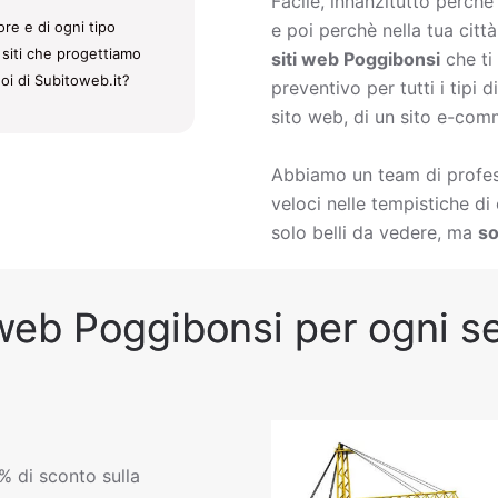
Facile, innanzitutto perch
re e di ogni tipo
e poi perchè nella tua citt
 siti che progettiamo
siti web Poggibonsi
che ti
noi di Subitoweb.it?
preventivo per tutti i tipi
sito web, di un sito e-comm
Abbiamo un team di profess
veloci nelle tempistiche d
solo belli da vedere, ma
so
web Poggibonsi per ogni se
% di sconto sulla