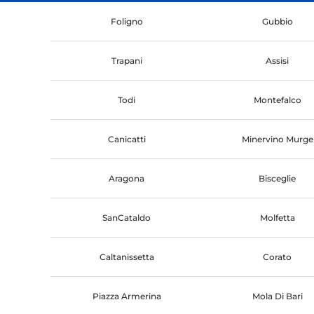
Foligno
Gubbio
Trapani
Assisi
Todi
Montefalco
Canicatti
Minervino Murge
Aragona
Bisceglie
SanCataldo
Molfetta
Caltanissetta
Corato
Piazza Armerina
Mola Di Bari