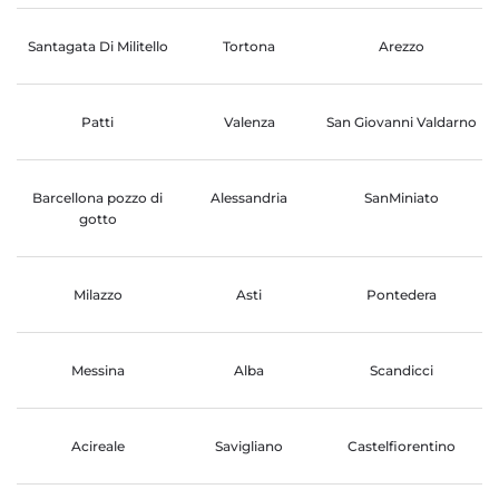
Santagata Di Militello
Tortona
Arezzo
Patti
Valenza
San Giovanni Valdarno
Barcellona pozzo di
Alessandria
SanMiniato
gotto
Milazzo
Asti
Pontedera
Messina
Alba
Scandicci
Acireale
Savigliano
Castelfiorentino