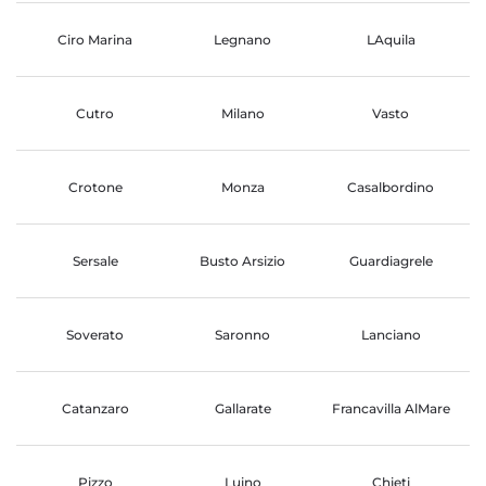
Ciro Marina
Legnano
LAquila
Cutro
Milano
Vasto
Crotone
Monza
Casalbordino
Sersale
Busto Arsizio
Guardiagrele
Soverato
Saronno
Lanciano
Catanzaro
Gallarate
Francavilla AlMare
Pizzo
Luino
Chieti