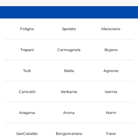
Foligno
Spoleto
Marsciano
Trapani
Carmagnola
Bojano
Todi
Biella
Agnone
Canicatti
Verbania
Isernia
Aragona
Arona
Narni
SanCataldo
Borgomanero
Fano