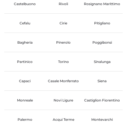
Castelbuono
Rivoli
Rosignano Marittimo
Cefalu
Cirie
Pitigliano
Bagheria
Pinerolo
Poggibonsi
Partinico
Torino
Sinalunga
Capaci
Casale Monferrato
Siena
Monreale
Novi Ligure
Castiglion Fiorentino
Palermo
Acqui Terme
Montevarchi