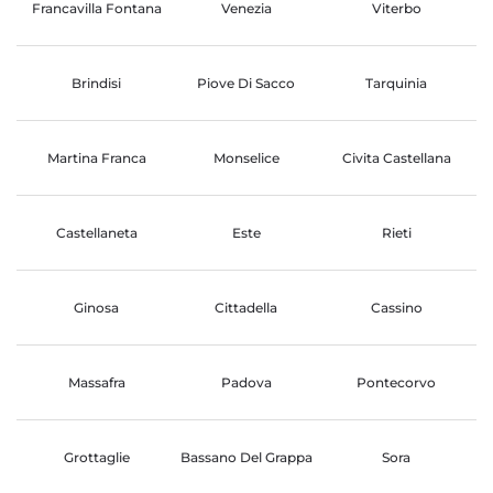
Francavilla Fontana
Venezia
Viterbo
Brindisi
Piove Di Sacco
Tarquinia
Martina Franca
Monselice
Civita Castellana
Castellaneta
Este
Rieti
Ginosa
Cittadella
Cassino
Massafra
Padova
Pontecorvo
Grottaglie
Bassano Del Grappa
Sora