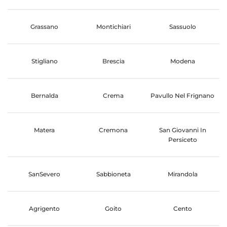
Grassano
Montichiari
Sassuolo
Stigliano
Brescia
Modena
Bernalda
Crema
Pavullo Nel Frignano
Matera
Cremona
San Giovanni In
Persiceto
SanSevero
Sabbioneta
Mirandola
Agrigento
Goito
Cento