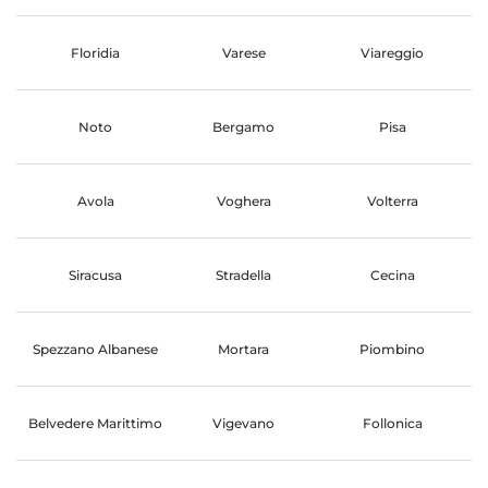
Floridia
Varese
Viareggio
Noto
Bergamo
Pisa
Avola
Voghera
Volterra
Siracusa
Stradella
Cecina
Spezzano Albanese
Mortara
Piombino
Belvedere Marittimo
Vigevano
Follonica