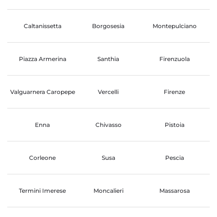
Caltanissetta
Borgosesia
Montepulciano
Piazza Armerina
Santhia
Firenzuola
Valguarnera Caropepe
Vercelli
Firenze
Enna
Chivasso
Pistoia
Corleone
Susa
Pescia
Termini Imerese
Moncalieri
Massarosa