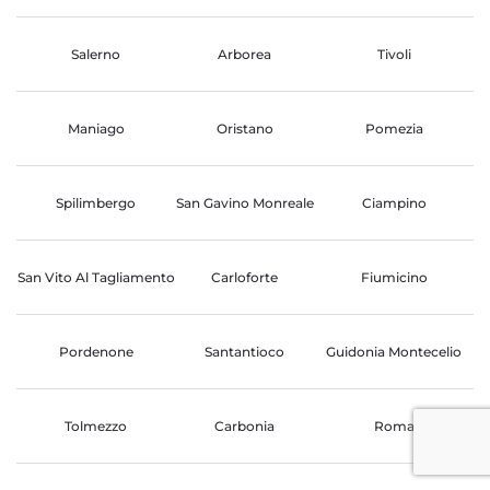
Salerno
Arborea
Tivoli
Maniago
Oristano
Pomezia
Spilimbergo
San Gavino Monreale
Ciampino
San Vito Al Tagliamento
Carloforte
Fiumicino
Pordenone
Santantioco
Guidonia Montecelio
Tolmezzo
Carbonia
Roma