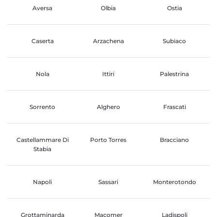
Aversa
Olbia
Ostia
Caserta
Arzachena
Subiaco
Nola
Ittiri
Palestrina
Sorrento
Alghero
Frascati
Castellammare Di
Porto Torres
Bracciano
Stabia
Napoli
Sassari
Monterotondo
Grottaminarda
Macomer
Ladispoli