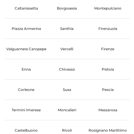
Caltanissetta
Borgosesia
Montepulciano
Piazza Armerina
Santhia
Firenzuola
Valguarnera Caropepe
Vercelli
Firenze
Enna
Chivasso
Pistoia
Corleone
Susa
Pescia
Termini Imerese
Moncalieri
Massarosa
Castelbuono
Rivoli
Rosignano Marittimo