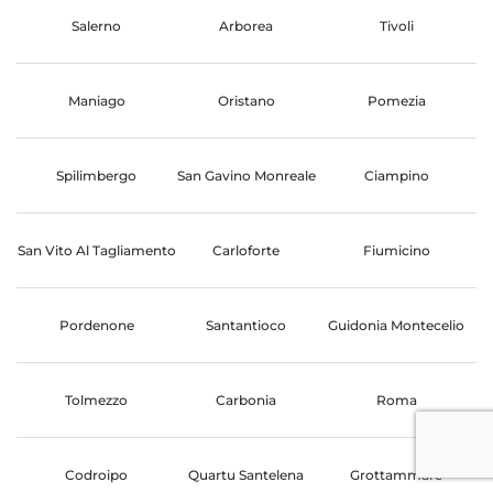
Salerno
Arborea
Tivoli
Maniago
Oristano
Pomezia
Spilimbergo
San Gavino Monreale
Ciampino
San Vito Al Tagliamento
Carloforte
Fiumicino
Pordenone
Santantioco
Guidonia Montecelio
Tolmezzo
Carbonia
Roma
Codroipo
Quartu Santelena
Grottammare