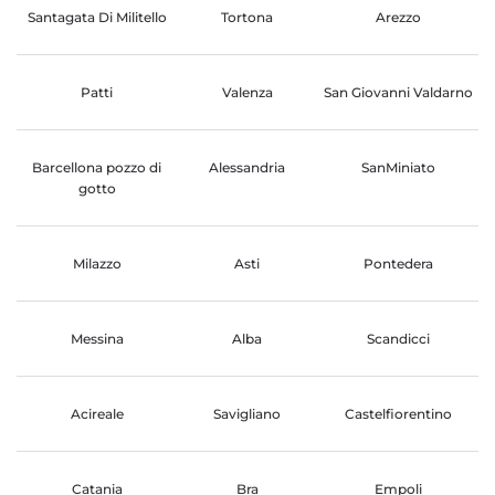
Santagata Di Militello
Tortona
Arezzo
Patti
Valenza
San Giovanni Valdarno
Barcellona pozzo di
Alessandria
SanMiniato
gotto
Milazzo
Asti
Pontedera
Messina
Alba
Scandicci
Acireale
Savigliano
Castelfiorentino
Catania
Bra
Empoli