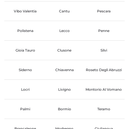
Vibo Valentia
Cantu
Pescara
Polistena
Lecco
Penne
Gioia Tauro
Clusone
Silvi
Siderno
Chiavenna
Roseto Degli Abruzzi
Locri
Livigno
Montorio Al Vomano
Palmi
Bormio
Teramo
Brancaleone
Morbegno
Giulianova