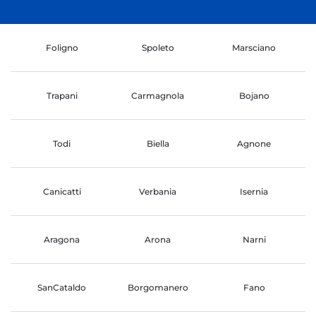
Foligno
Spoleto
Marsciano
Trapani
Carmagnola
Bojano
Todi
Biella
Agnone
Canicatti
Verbania
Isernia
Aragona
Arona
Narni
SanCataldo
Borgomanero
Fano