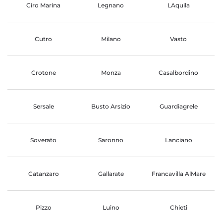
Ciro Marina
Legnano
LAquila
Cutro
Milano
Vasto
Crotone
Monza
Casalbordino
Sersale
Busto Arsizio
Guardiagrele
Soverato
Saronno
Lanciano
Catanzaro
Gallarate
Francavilla AlMare
Pizzo
Luino
Chieti