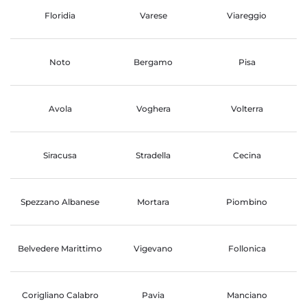
Floridia
Varese
Viareggio
Noto
Bergamo
Pisa
Avola
Voghera
Volterra
Siracusa
Stradella
Cecina
Spezzano Albanese
Mortara
Piombino
Belvedere Marittimo
Vigevano
Follonica
Corigliano Calabro
Pavia
Manciano