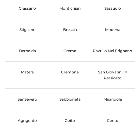
Grassano
Montichiari
Sassuolo
Stigliano
Brescia
Modena
Bernalda
Crema
Pavullo Nel Frignano
Matera
Cremona
San Giovanni In
Persiceto
SanSevero
Sabbioneta
Mirandola
Agrigento
Goito
Cento