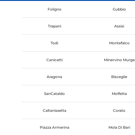
Foligno
Gubbio
Trapani
Assisi
Todi
Montefalco
Canicatti
Minervino Murge
Aragona
Bisceglie
SanCataldo
Molfetta
Caltanissetta
Corato
Piazza Armerina
Mola Di Bari