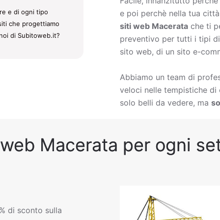
Facile, innanzitutto perch
e e di ogni tipo
e poi perchè nella tua citt
siti che progettiamo
siti web Macerata
che ti p
noi di Subitoweb.it?
preventivo per tutti i tipi
sito web, di un sito e-comm
Abbiamo un team di profess
veloci nelle tempistiche d
solo belli da vedere, ma
so
 web Macerata per ogni set
% di sconto sulla