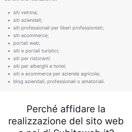
siti vetrina;
siti aziendali;
siti professionali per liberi professionisti;
siti ecommerce;
portali web;
siti e portali turistici;
siti per ristoranti
siti per alberghi e hotel;
siti e ecommerce per aziende agricole;
blog aziendali, professionali o amatoriali.
Perché affidare la
realizzazione del sito web