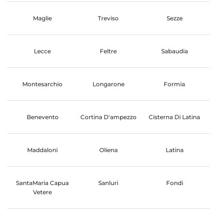
Maglie
Treviso
Sezze
Lecce
Feltre
Sabaudia
Montesarchio
Longarone
Formia
Benevento
Cortina D'ampezzo
Cisterna Di Latina
Maddaloni
Oliena
Latina
SantaMaria Capua
Sanluri
Fondi
Vetere