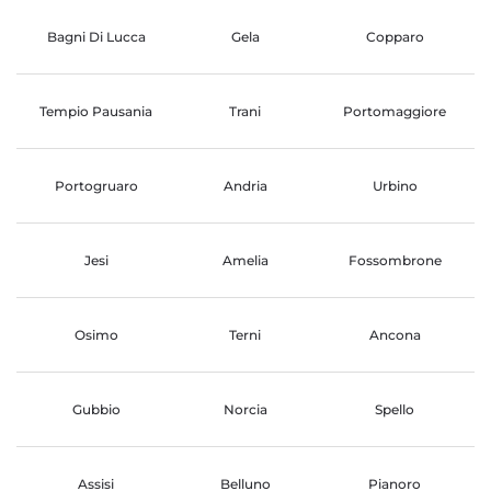
Bagni Di Lucca
Gela
Copparo
Tempio Pausania
Trani
Portomaggiore
Portogruaro
Andria
Urbino
Jesi
Amelia
Fossombrone
Osimo
Terni
Ancona
Gubbio
Norcia
Spello
Assisi
Belluno
Pianoro