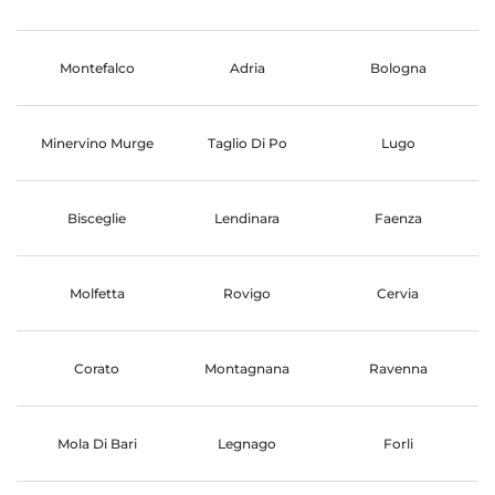
Montefalco
Adria
Bologna
Minervino Murge
Taglio Di Po
Lugo
Bisceglie
Lendinara
Faenza
Molfetta
Rovigo
Cervia
Corato
Montagnana
Ravenna
Mola Di Bari
Legnago
Forli