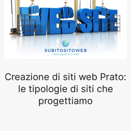
Creazione di siti web Prato:
le tipologie di siti che
progettiamo