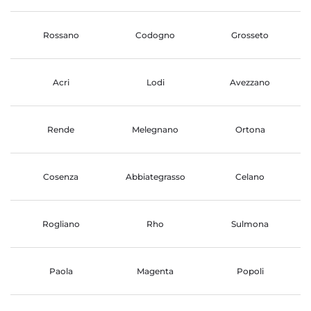
Rossano
Codogno
Grosseto
Acri
Lodi
Avezzano
Rende
Melegnano
Ortona
Cosenza
Abbiategrasso
Celano
Rogliano
Rho
Sulmona
Paola
Magenta
Popoli