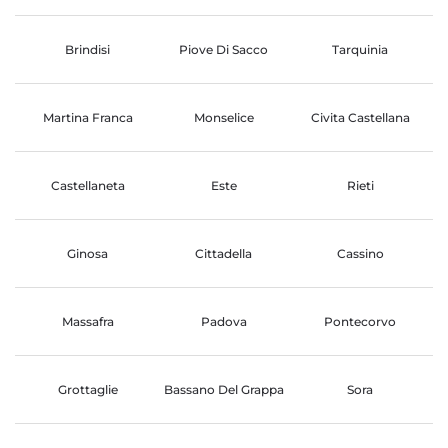
Brindisi
Piove Di Sacco
Tarquinia
Martina Franca
Monselice
Civita Castellana
Castellaneta
Este
Rieti
Ginosa
Cittadella
Cassino
Massafra
Padova
Pontecorvo
Grottaglie
Bassano Del Grappa
Sora