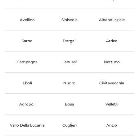
Avellino
Siniscola
AlbanoLaziale
Sarno
Dorgali
Ardea
Campagna
Lanusei
Nettuno
Eboli
Nuoro
Civitavecchia
Agropoli
Bosa
Velletri
Vallo Della Lucania
Cuglieri
Anzio