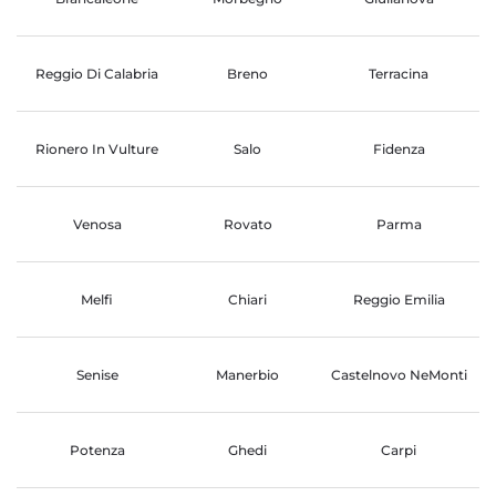
Reggio Di Calabria
Breno
Terracina
Rionero In Vulture
Salo
Fidenza
Venosa
Rovato
Parma
Melfi
Chiari
Reggio Emilia
Senise
Manerbio
Castelnovo NeMonti
Potenza
Ghedi
Carpi