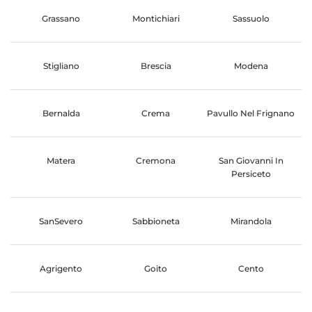
Grassano
Montichiari
Sassuolo
Stigliano
Brescia
Modena
Bernalda
Crema
Pavullo Nel Frignano
Matera
Cremona
San Giovanni In
Persiceto
SanSevero
Sabbioneta
Mirandola
Agrigento
Goito
Cento