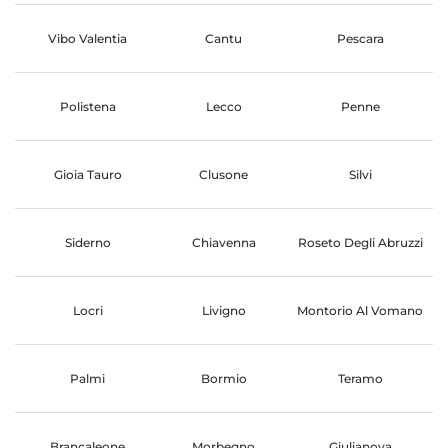
Vibo Valentia
Cantu
Pescara
Polistena
Lecco
Penne
Gioia Tauro
Clusone
Silvi
Siderno
Chiavenna
Roseto Degli Abruzzi
Locri
Livigno
Montorio Al Vomano
Palmi
Bormio
Teramo
Brancaleone
Morbegno
Giulianova