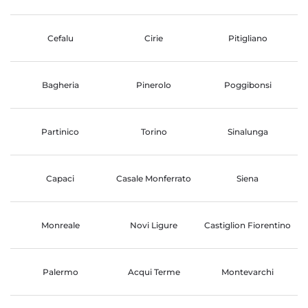
Cefalu
Cirie
Pitigliano
Bagheria
Pinerolo
Poggibonsi
Partinico
Torino
Sinalunga
Capaci
Casale Monferrato
Siena
Monreale
Novi Ligure
Castiglion Fiorentino
Palermo
Acqui Terme
Montevarchi