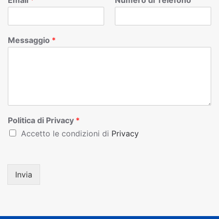
Email
*
Numero di Telefono
Messaggio
*
Politica di Privacy
*
Accetto le condizioni di
Privacy
Invia