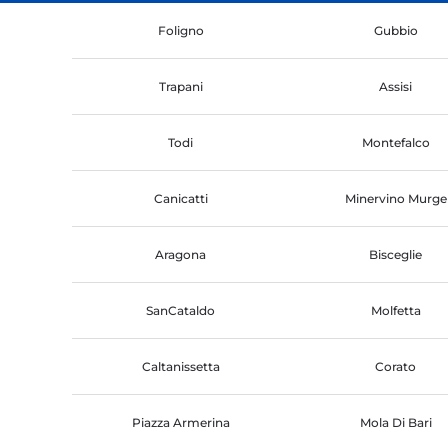
Foligno
Gubbio
Trapani
Assisi
Todi
Montefalco
Canicatti
Minervino Murge
Aragona
Bisceglie
SanCataldo
Molfetta
Caltanissetta
Corato
Piazza Armerina
Mola Di Bari