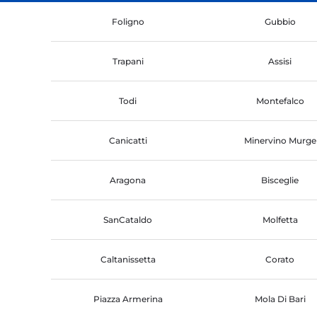
Foligno
Gubbio
Trapani
Assisi
Todi
Montefalco
Canicatti
Minervino Murge
Aragona
Bisceglie
SanCataldo
Molfetta
Caltanissetta
Corato
Piazza Armerina
Mola Di Bari