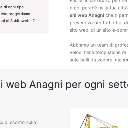
Facile, innanzitutto perch
e di ogni tipo
e poi perchè nella tua citt
ti che progettiamo
siti web Anagni
che ti per
noi di Subitoweb.it?
preventivo per tutti i tipi
sito web, di un sito e-comm
Abbiamo un team di profess
veloci nelle tempistiche d
solo belli da vedere, ma
so
ti web Anagni per ogni setto
% di sconto sulla