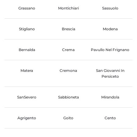
Grassano
Montichiari
Sassuolo
Stigliano
Brescia
Modena
Bernalda
Crema
Pavullo Nel Frignano
Matera
Cremona
San Giovanni In
Persiceto
SanSevero
Sabbioneta
Mirandola
Agrigento
Goito
Cento