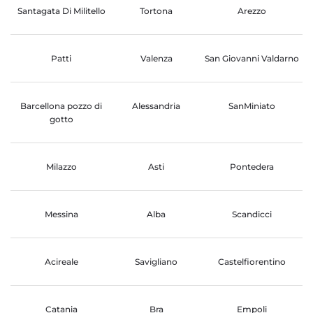
Santagata Di Militello
Tortona
Arezzo
Patti
Valenza
San Giovanni Valdarno
Barcellona pozzo di
Alessandria
SanMiniato
gotto
Milazzo
Asti
Pontedera
Messina
Alba
Scandicci
Acireale
Savigliano
Castelfiorentino
Catania
Bra
Empoli