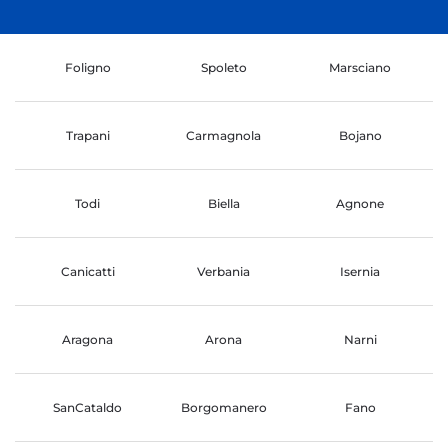
Foligno
Spoleto
Marsciano
Trapani
Carmagnola
Bojano
Todi
Biella
Agnone
Canicatti
Verbania
Isernia
Aragona
Arona
Narni
SanCataldo
Borgomanero
Fano