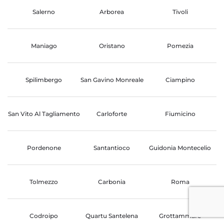
Salerno
Arborea
Tivoli
Maniago
Oristano
Pomezia
Spilimbergo
San Gavino Monreale
Ciampino
San Vito Al Tagliamento
Carloforte
Fiumicino
Pordenone
Santantioco
Guidonia Montecelio
Tolmezzo
Carbonia
Roma
Codroipo
Quartu Santelena
Grottammare