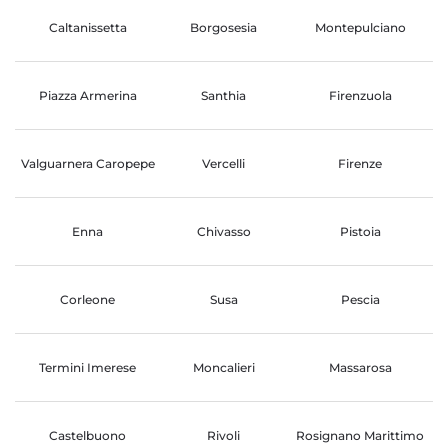
Caltanissetta
Borgosesia
Montepulciano
Piazza Armerina
Santhia
Firenzuola
Valguarnera Caropepe
Vercelli
Firenze
Enna
Chivasso
Pistoia
Corleone
Susa
Pescia
Termini Imerese
Moncalieri
Massarosa
Castelbuono
Rivoli
Rosignano Marittimo