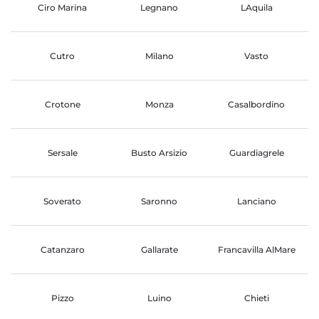
Ciro Marina
Legnano
LAquila
Cutro
Milano
Vasto
Crotone
Monza
Casalbordino
Sersale
Busto Arsizio
Guardiagrele
Soverato
Saronno
Lanciano
Catanzaro
Gallarate
Francavilla AlMare
Pizzo
Luino
Chieti