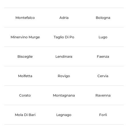
Montefalco
Adria
Bologna
Minervino Murge
Taglio Di Po
Lugo
Bisceglie
Lendinara
Faenza
Molfetta
Rovigo
Cervia
Corato
Montagnana
Ravenna
Mola Di Bari
Legnago
Forli