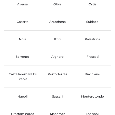
Aversa
Olbia
Ostia
Caserta
Arzachena
Subiaco
Nola
Ittiri
Palestrina
Sorrento
Alghero
Frascati
Castellammare Di
Porto Torres
Bracciano
Stabia
Napoli
Sassari
Monterotondo
Grottaminarda
Macomer
Ladispoli