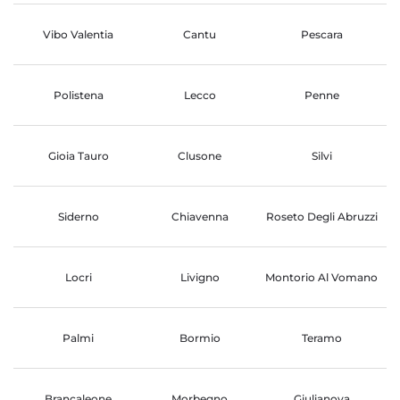
Vibo Valentia
Cantu
Pescara
Polistena
Lecco
Penne
Gioia Tauro
Clusone
Silvi
Siderno
Chiavenna
Roseto Degli Abruzzi
Locri
Livigno
Montorio Al Vomano
Palmi
Bormio
Teramo
Brancaleone
Morbegno
Giulianova