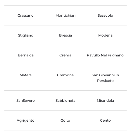
Grassano
Montichiari
Sassuolo
Stigliano
Brescia
Modena
Bernalda
Crema
Pavullo Nel Frignano
Matera
Cremona
San Giovanni In
Persiceto
SanSevero
Sabbioneta
Mirandola
Agrigento
Goito
Cento