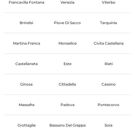
Francavilla Fontana
Venezia
Viterbo
Brindisi
Piove Di Sacco
Tarquinia
Martina Franca
Monselice
Civita Castellana
Castellaneta
Este
Rieti
Ginosa
Cittadella
Cassino
Massafra
Padova
Pontecorvo
Grottaglie
Bassano Del Grappa
Sora