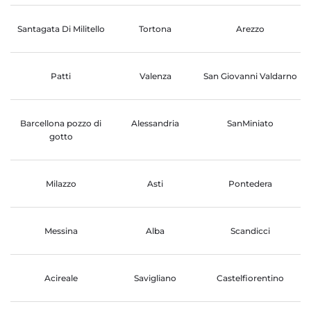
Santagata Di Militello
Tortona
Arezzo
Patti
Valenza
San Giovanni Valdarno
Barcellona pozzo di
Alessandria
SanMiniato
gotto
Milazzo
Asti
Pontedera
Messina
Alba
Scandicci
Acireale
Savigliano
Castelfiorentino