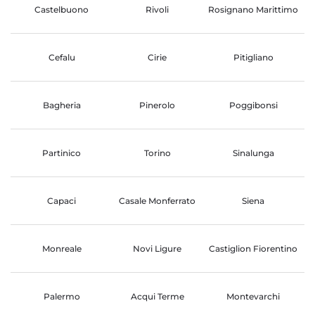
Castelbuono
Rivoli
Rosignano Marittimo
Cefalu
Cirie
Pitigliano
Bagheria
Pinerolo
Poggibonsi
Partinico
Torino
Sinalunga
Capaci
Casale Monferrato
Siena
Monreale
Novi Ligure
Castiglion Fiorentino
Palermo
Acqui Terme
Montevarchi