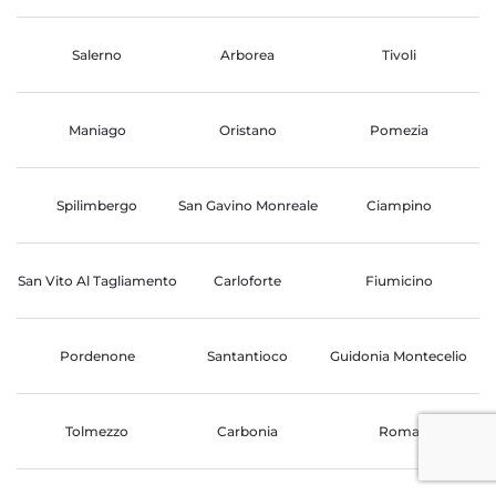
Salerno
Arborea
Tivoli
Maniago
Oristano
Pomezia
Spilimbergo
San Gavino Monreale
Ciampino
San Vito Al Tagliamento
Carloforte
Fiumicino
Pordenone
Santantioco
Guidonia Montecelio
Tolmezzo
Carbonia
Roma