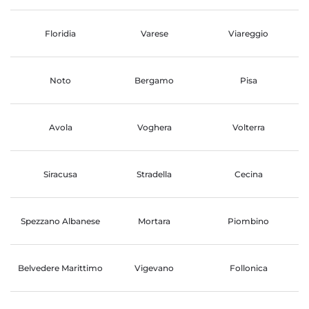
Floridia
Varese
Viareggio
Noto
Bergamo
Pisa
Avola
Voghera
Volterra
Siracusa
Stradella
Cecina
Spezzano Albanese
Mortara
Piombino
Belvedere Marittimo
Vigevano
Follonica