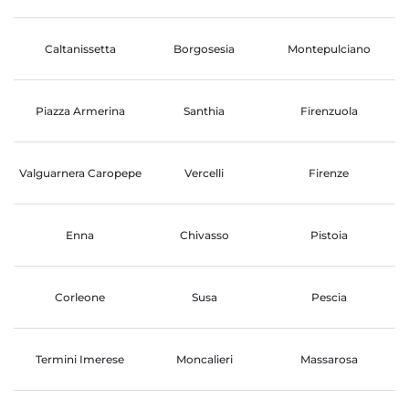
Caltanissetta
Borgosesia
Montepulciano
Piazza Armerina
Santhia
Firenzuola
Valguarnera Caropepe
Vercelli
Firenze
Enna
Chivasso
Pistoia
Corleone
Susa
Pescia
Termini Imerese
Moncalieri
Massarosa