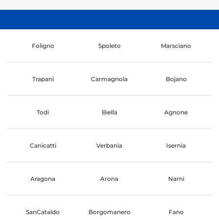
Foligno
Spoleto
Marsciano
Trapani
Carmagnola
Bojano
Todi
Biella
Agnone
Canicatti
Verbania
Isernia
Aragona
Arona
Narni
SanCataldo
Borgomanero
Fano